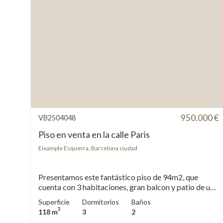
950.000 €
VB2504048
Piso en venta en la calle Paris
Eixample Esquerra, Barcelona ciudad
Presentamos este fantástico piso de 94m2, que
cuenta con 3 habitaciones, gran balcon y patio de uso
privativo en un edificio de obra seminueva del 2009.
Superficie
Dormitorios
Baños
La cocina equipada con electrodomésticos de gama
2
118 m
3
2
alta cuanta con una pequeña zona de office y salida