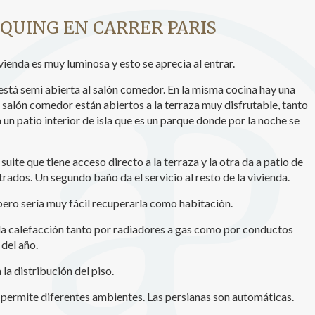
icas y personalización
RQUING EN CARRER PARIS
n realizar el seguimiento y análisis del comportamiento de los usuarios
b. La información recogida mediante este tipo de cookies se utiliza en l
vienda es muy luminosa y esto se aprecia al entrar.
n de la actividad de la web para la elaboración de perfiles de navegac
rios con el fin de introducir mejoras en función del análisis de los dato
stá semi abierta al salón comedor. En la misma cocina hay una
en los usuarios del servicio. Permiten guardar la información de prefe
ario para mejorar la calidad de nuestros servicios y para ofrecer una m
salón comedor están abiertos a la terraza muy disfrutable, tanto
ncia a través de productos recomendados.
 un patio interior de isla que es un parque donde por la noche se
ing y publicidad
ite que tiene acceso directo a la terraza y la otra da a patio de
ookies son utilizadas para almacenar información sobre las preferencia
dos. Un segundo baño da el servicio al resto de la vivienda.
nes personales del usuario a través de la observación continuada de s
 de navegación. Gracias a ellas, podemos conocer los hábitos de nave
 pero sería muy fácil recuperarla como habitación.
tio web y mostrar publicidad relacionada con el perfil de navegación del
.
y la calefacción tanto por radiadores a gas como por conductos
Guardar configuración
Aceptar todas
 del año.
la distribución del piso.
 permite diferentes ambientes. Las persianas son automáticas.