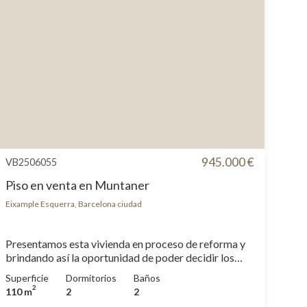
945.000 €
VB2506055
Piso en venta en Muntaner
Eixample Esquerra, Barcelona ciudad
Presentamos esta vivienda en proceso de reforma y
brindando así la oportunidad de poder decidir los
acabados. En ambos casos el coste de demolición y
Superficie
Dormitorios
Baños
la licencia de obras están incluidas en el precio de
2
110 m
2
2
venta. La vivienda tiene elementos originales como