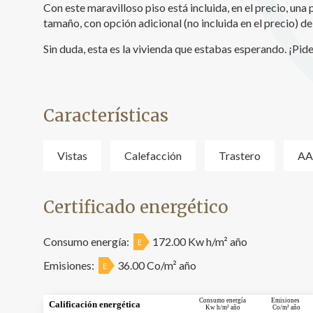
Con este maravilloso piso está incluida, en el precio, una
tamaño, con opción adicional (no incluida en el precio) 
Sin duda, esta es la vivienda que estabas esperando. ¡Pide
Características
Vistas
Calefacción
Trastero
AA
Certificado energético
Consumo energía:
172.00 Kw h/m² año
E
Emisiones:
36.00 Co/m² año
E
Consumo energía
Emisiones
Calificación energética
Kw h/m² año
Co/m² año