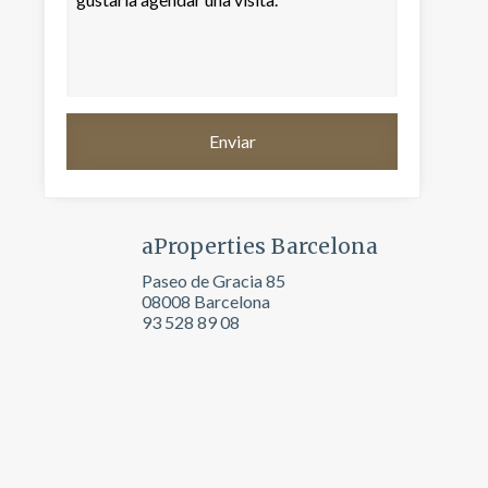
aProperties Barcelona
Paseo de Gracia 85
08008 Barcelona
93 528 89 08
activas
d de
egador
ue
egación