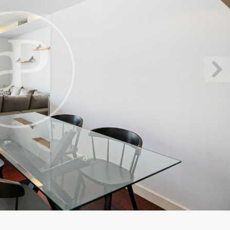
icar cookies
as y funcionales
Siempre 
io web utiliza Cookies propias para recopilar información con la finalida
 nuestros servicios. Si continua navegando, supone la aceptación de la
ción de las mismas. El usuario tiene la posibilidad de configurar su nav
o, si así lo desea, impedir que sean instaladas en su disco duro, aunq
tener en cuenta que dicha acción podrá ocasionar dificultades de nav
ágina web.