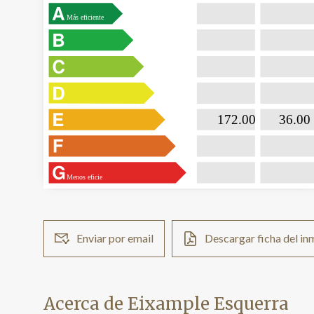
Más eficiente

                           172.00                

                              36.00  
Menos eficie
Enviar por email
Descargar ficha del i
Acerca de Eixample Esquerra