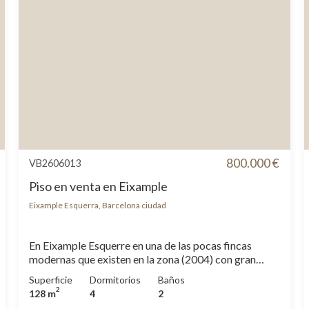
800.000 €
VB2606013
Piso en venta en Eixample
Eixample Esquerra, Barcelona ciudad
En Eixample Esquerre en una de las pocas fincas
modernas que existen en la zona (2004) con gran
parking opcional, encontramos este piso funcional de
Superficie
Dormitorios
Baños
los que existen pocos en el mercado por su estilo de
2
128 m
4
2
finca y proximidad a la plaza Francesc Macia. El piso