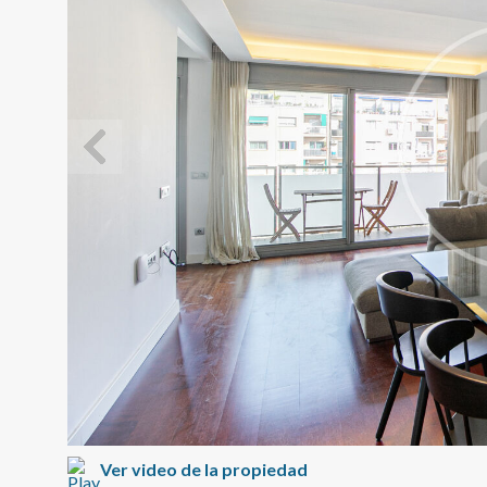
Modif
Técnic
Este sit
mejorar
instala
pudiend
deberá 
de la p
Ver video de la propiedad