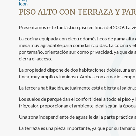
Analít
PISO ALTO CON TERRAZA Y PA
Permite
sitio we
Presentamos este fantástico piso en finca del 2009. La vi
medició
los usua
La cocina equipada con electrodomésticos de gama alta e
que hac
del usu
mesa muy agradable para comidas rápidas. La cocina y el 
experie
por tamaño, orientación sur, como privacidad, ya que da a
cierra el acceso.
Market
La propiedad dispone de dos habitaciones dobles, una en su
Estas c
finca, muy amplio y luminoso. Ambas con armarios empotra
eleccio
hábitos
La tercera habitación, actualmente está abierta al salón,
en el si
usuario
Los suelos de parqué dan el confort ideal a todo el piso 
frío/calor, proporcionan el ambiente ideal según la época
Una zona independiente de aguas le da la parte práctica a 
La terraza es una pieza importante, ya que por su tamaño