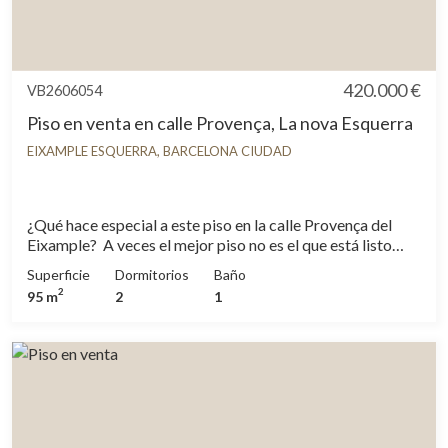
420.000 €
VB2606054
Piso en venta en calle Provença, La nova Esquerra
EIXAMPLE ESQUERRA, BARCELONA CIUDAD
¿Qué hace especial a este piso en la calle Provença del
Eixample? A veces el mejor piso no es el que está listo
para entrar a vivir, sino el que te da la libertad de crearlo
Superficie
Dormitorios
Baño
desde cero. Este, en la calle Provença, es exactamente eso:
2
95 m
2
1
un piso con estructura, ubicación y orientación
excepcionales, esperando a quien sepa ver su potencial.
Tercera planta en un edificio consolidado del Eixample,
con doble orientación sur-este y noroeste que garantiza
luz natural en distintos momentos del día y una ventilación
cruzada que se agradece especialmente en verano. Un
punto de partida sólido para un proyecto de reforma
ilusionante. ¿Cómo está distribuido y qué tiene de