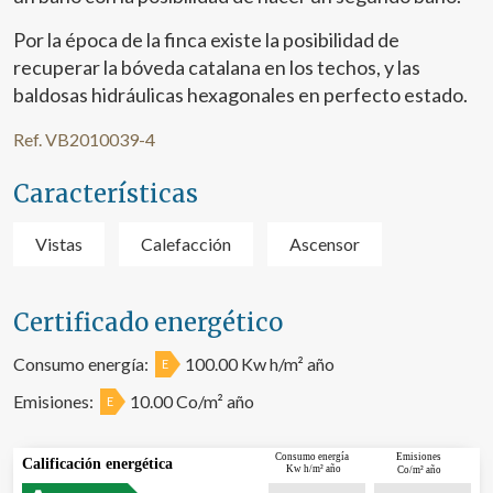
Por la época de la finca existe la posibilidad de
recuperar la bóveda catalana en los techos, y las
baldosas hidráulicas hexagonales en perfecto estado.
Ref. VB2010039-4
Características
Vistas
Calefacción
Ascensor
Certificado energético
Consumo energía:
100.00 Kw h/m² año
E
Emisiones:
10.00 Co/m² año
E
Consumo energía
Emisiones
Calificación energética
Kw h/m² año
Co/m² año