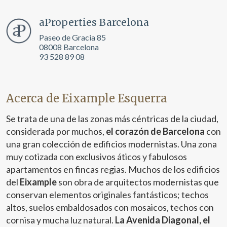
datos de uso que hacen los usuarios del servicio. Permiten
guardar la información de preferencia del usuario para
mejorar la calidad de nuestros servicios y para ofrecer una
aProperties Barcelona
mejor experiencia a través de productos recomendados.
Paseo de Gracia 85
08008 Barcelona
Marketing y publicidad
93 528 89 08
Estas cookies son utilizadas para almacenar información
sobre las preferencias y elecciones personales del usuario
a través de la observación continuada de sus hábitos de
Acerca de Eixample Esquerra
navegación. Gracias a ellas, podemos conocer los hábitos
de navegación en el sitio web y mostrar publicidad
relacionada con el perfil de navegación del usuario.
Se trata de una de las zonas más céntricas de la ciudad,
considerada por muchos,
el corazón de Barcelona
con
una gran colección de edificios modernistas. Una zona
muy cotizada con exclusivos áticos y fabulosos
apartamentos en fincas regias. Muchos de los edificios
del
Eixample
son obra de arquitectos modernistas que
conservan elementos originales fantásticos; techos
altos, suelos embaldosados con mosaicos, techos con
cornisa y mucha luz natural.
La Avenida Diagonal, el