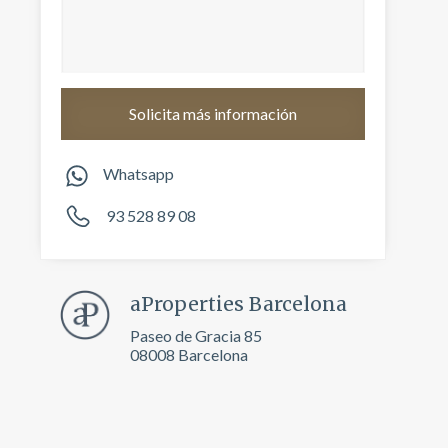
Whatsapp
93 528 89 08
aProperties Barcelona
activas
Paseo de Gracia 85
d de
08008 Barcelona
egador
ue
egación