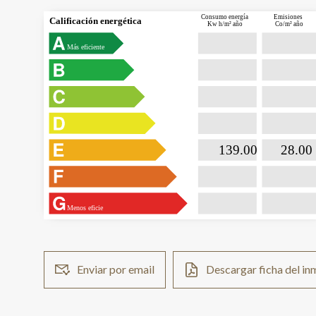
Consumo energía
Emisiones
Calificación energética
Kw h/m² año
Co/m² año
Más eficiente

                           139.00                

                              28.00  
Menos eficie
Enviar por email
Descargar ficha del i