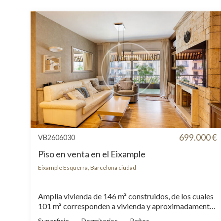
699.000 €
VB2606030
Piso en venta en el Eixample
Eixample Esquerra, Barcelona ciudad
Amplia vivienda de 146 m² construidos, de los cuales
101 m² corresponden a vivienda y aproximadamente
12 m² a una agradable terraza orientada al suroeste,
Superficie
Dormitorios
Baños