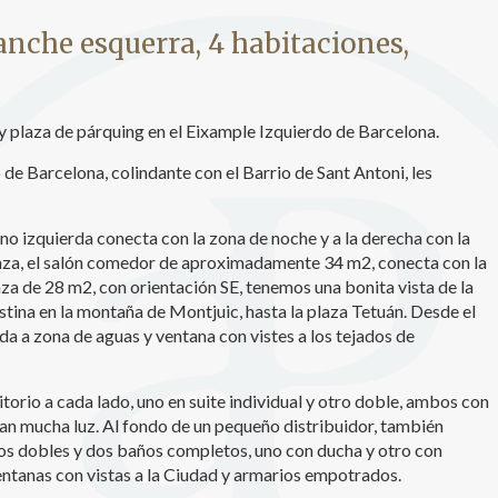
icas y personalización
nche esquerra, 4 habitaciones,
n realizar el seguimiento y análisis del comportamiento de los usuarios
b. La información recogida mediante este tipo de cookies se utiliza en l
n de la actividad de la web para la elaboración de perfiles de navegac
rios con el fin de introducir mejoras en función del análisis de los dato
y plaza de párquing en el Eixample Izquierdo de Barcelona.
en los usuarios del servicio. Permiten guardar la información de prefe
ario para mejorar la calidad de nuestros servicios y para ofrecer una m
e Barcelona, colindante con el Barrio de Sant Antoni, les
ncia a través de productos recomendados.
ing y publicidad
no izquierda conecta con la zona de noche y a la derecha con la
erraza, el salón comedor de aproximadamente 34 m2, conecta con la
ookies son utilizadas para almacenar información sobre las preferencia
aza de 28 m2, con orientación SE, tenemos una bonita vista de la
nes personales del usuario a través de la observación continuada de s
tina en la montaña de Montjuic, hasta la plaza Tetuán. Desde el
 de navegación. Gracias a ellas, podemos conocer los hábitos de nave
tio web y mostrar publicidad relacionada con el perfil de navegación del
ida a zona de aguas y ventana con vistes a los tejados de
.
Guardar configuración
Aceptar todas
orio a cada lado, uno en suite individual y otro doble, ambos con
an mucha luz. Al fondo de un pequeño distribuidor, también
s dobles y dos baños completos, uno con ducha y otro con
ntanas con vistas a la Ciudad y armarios empotrados.