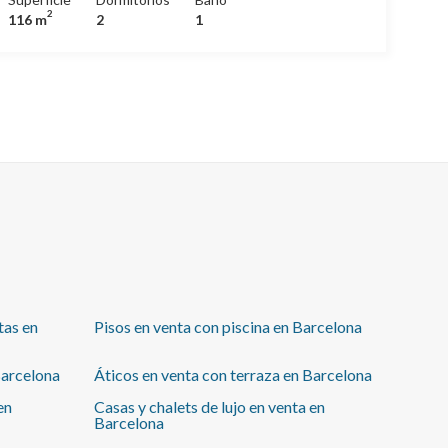
abierta, dos habitaciones y un baño, la finca está bien
2
116 m
2
1
conservada y con acceso adaptado para personas
con movilidad reducida, la propiedad se encuentra en
un entorno con comercios y bien comunicada con
transporte público.
tas en
Pisos en venta con piscina en Barcelona
Barcelona
Áticos en venta con terraza en Barcelona
en
Casas y chalets de lujo en venta en
Barcelona