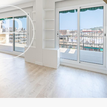
icar cookies
as y funcionales
Siempre 
io web utiliza Cookies propias para recopilar información con la finalida
 nuestros servicios. Si continua navegando, supone la aceptación de la
ción de las mismas. El usuario tiene la posibilidad de configurar su nav
o, si así lo desea, impedir que sean instaladas en su disco duro, aunq
tener en cuenta que dicha acción podrá ocasionar dificultades de nav
ágina web.