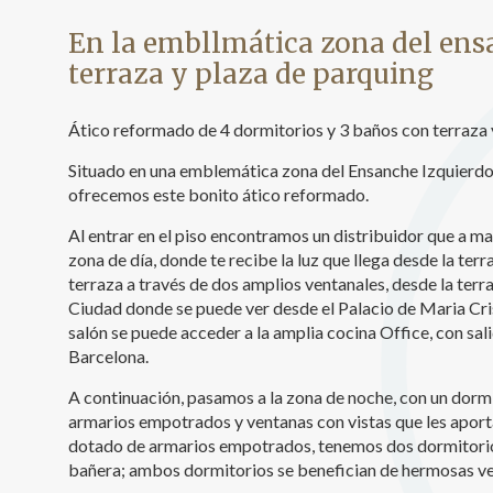
Analít
En la embllmática zona del ensa
terraza y plaza de parquing
Permite
sitio we
medició
los usua
Ático reformado de 4 dormitorios y 3 baños con terraza 
que hac
del usu
Situado en una emblemática zona del Ensanche Izquierdo d
experie
ofrecemos este bonito ático reformado.
Market
Al entrar en el piso encontramos un distribuidor que a ma
zona de día, donde te recibe la luz que llega desde la t
Estas c
terraza a través de dos amplios ventanales, desde la terr
eleccio
Ciudad donde se puede ver desde el Palacio de Maria Cris
hábitos
en el si
salón se puede acceder a la amplia cocina Office, con sal
usuario
Barcelona.
A continuación, pasamos a la zona de noche, con un dormit
armarios empotrados y ventanas con vistas que les aport
dotado de armarios empotrados, tenemos dos dormitorio
bañera; ambos dormitorios se benefician de hermosas ve