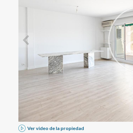
Modif
Técnic
Este sit
mejorar
instala
pudiend
deberá 
de la p
Ver video de la propiedad