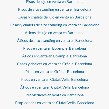
Pisos de lujo en venta en Barcelona
Este espacio incorpora un espectacular armario hecho a
medida, de suelo a techo, con una notable profundidad y
Pisos de alto standing en venta en Barcelona
puertas revestidas de espejo que amplían visualmente la
Casas y chalets de lujo en venta en Barcelona
estancia y ofrecen una gran capacidad de almacenaje. La
finca se encuentra en excelente estado de conservación y
Casas y chalets de alto standing en venta en Barcelona
conserva el encanto de la arquitectura clásica del
Áticos de lujo en venta en Barcelona
Eixample, combinando carácter y funcionalidad. Como
valor añadido, algunos de los muebles que aparecen en las
Áticos de alto standing en venta en Barcelona
fotografías podrían permanecer en la vivienda, formando
parte de la negociación. Un hogar donde la luz natural, el
Pisos en venta en Eixample, Barcelona
diseño contemporáneo y la funcionalidad se unen para
Áticos en venta en Eixample, Barcelona
crear una vivienda acogedora, elegante y lista para
disfrutar desde el primer día.
Casas y chalets en venta en Gràcia, Barcelona
Pisos en venta en Gràcia, Barcelona
Pisos en venta en Ciutat Vella, Barcelona
Áticos en venta en Ciutat Vella, Barcelona
Propiedades en venta en Barcelona
Propiedades en venta en Ciutat Vella, Barcelona