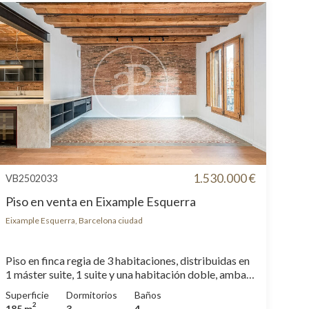
1.530.000 €
VB2502033
Piso en venta en Eixample Esquerra
Eixample Esquerra, Barcelona ciudad
Piso en finca regia de 3 habitaciones, distribuidas en
1 máster suite, 1 suite y una habitación doble, ambas
suites tienen salida directa a la terraza. El inmueble
Superficie
Dormitorios
Baños
cuenta con un total de 3 baños y una cocina abierta al
2
185 m
3
4