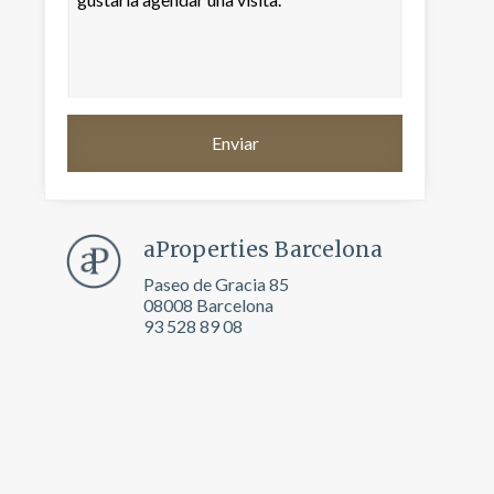
aProperties Barcelona
Paseo de Gracia 85
08008 Barcelona
93 528 89 08
activas
d de
egador
ue
egación