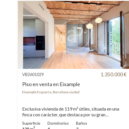
1.350.000 €
VB2601029
Piso en venta en Eixample
Eixample Esquerra, Barcelona ciudad
Exclusiva vivienda de 119 m² útiles, situada en una
finca con carácter, que destaca por su gran
luminosidad, su cuidada reforma y la armoniosa
Superficie
Dormitorios
Baños
combinación entre elementos originales y un diseño
2
129 m
4
2