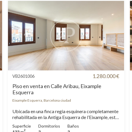
1.280.000 €
VB2601006
Piso en venta en Calle Aribau, Eixample
Esquerra
Eixample Esquerra, Barcelona ciudad
Ubicada en una finca regia esquinera completamente
rehabilitada en la Antiga Esquerra de l’Eixample, esta
vivienda ofrece una oportunidad única para disfrutar
Superficie
Dormitorios
Baños
del equilibrio entre la arquitectura clásica y el diseño
2
133 m
3
3