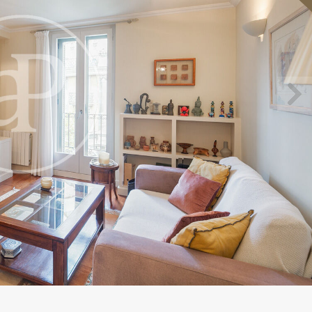
icar cookies
as y funcionales
Siempre 
io web utiliza Cookies propias para recopilar información con la finalida
 nuestros servicios. Si continua navegando, supone la aceptación de la
ción de las mismas. El usuario tiene la posibilidad de configurar su nav
o, si así lo desea, impedir que sean instaladas en su disco duro, aunq
tener en cuenta que dicha acción podrá ocasionar dificultades de nav
ágina web.