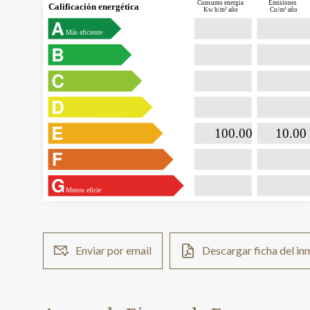
Consumo energía
Emisiones
Calificación energética
Kw h/m² año
Co/m² año
Más eficiente

                           100.00                

                              10.00  
Menos eficie
Enviar por email
Descargar ficha del i