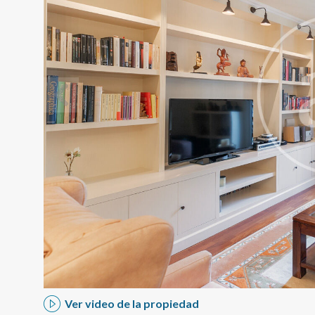
Modif
Técnic
Este sit
mejorar
instala
pudiend
deberá 
de la p
Ver video de la propiedad