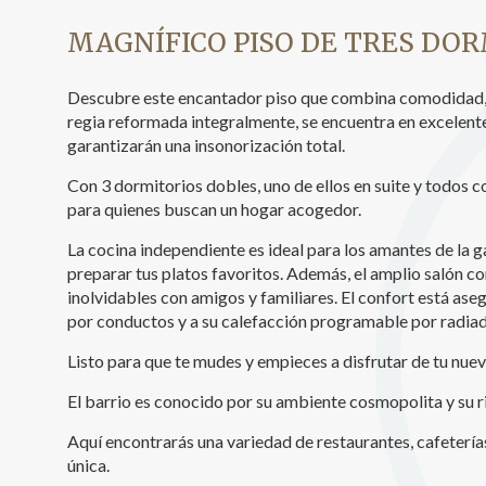
Analít
MAGNÍFICO PISO DE TRES DOR
Permite
sitio we
Descubre este encantador piso que combina comodidad, es
medició
regia reformada integralmente, se encuentra en excelent
los usua
que hac
garantizarán una insonorización total.
del usu
experie
Con 3 dormitorios dobles, uno de ellos en suite y todos 
para quienes buscan un hogar acogedor.
Market
La cocina independiente es ideal para los amantes de la
Estas c
preparar tus platos favoritos. Además, el amplio salón c
eleccio
inolvidables con amigos y familiares. El confort está ase
hábitos
por conductos y a su calefacción programable por radiad
en el si
usuario
Listo para que te mudes y empieces a disfrutar de tu nue
El barrio es conocido por su ambiente cosmopolita y su ri
Aquí encontrarás una variedad de restaurantes, cafeterí
única.