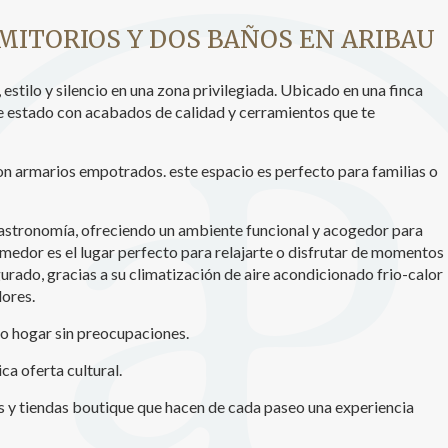
icas y personalización
MITORIOS Y DOS BAÑOS EN ARIBAU
n realizar el seguimiento y análisis del comportamiento de los usuarios
b. La información recogida mediante este tipo de cookies se utiliza en l
tilo y silencio en una zona privilegiada. Ubicado en una finca
n de la actividad de la web para la elaboración de perfiles de navegac
e estado con acabados de calidad y cerramientos que te
rios con el fin de introducir mejoras en función del análisis de los dato
en los usuarios del servicio. Permiten guardar la información de prefe
ario para mejorar la calidad de nuestros servicios y para ofrecer una m
ncia a través de productos recomendados.
con armarios empotrados. este espacio es perfecto para familias o
ing y publicidad
 gastronomía, ofreciendo un ambiente funcional y acogedor para
ookies son utilizadas para almacenar información sobre las preferencia
omedor es el lugar perfecto para relajarte o disfrutar de momentos
nes personales del usuario a través de la observación continuada de s
gurado, gracias a su climatización de aire acondicionado frio-calor
 de navegación. Gracias a ellas, podemos conocer los hábitos de nave
ores.
tio web y mostrar publicidad relacionada con el perfil de navegación del
.
Guardar configuración
Aceptar todas
vo hogar sin preocupaciones.
ca oferta cultural.
as y tiendas boutique que hacen de cada paseo una experiencia