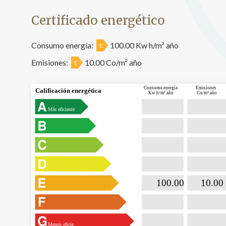
Certificado energético
Consumo energía:
100.00 Kw h/m² año
E
Emisiones:
10.00 Co/m² año
E
Consumo energía
Emisiones
Calificación energética
Kw h/m² año
Co/m² año
Más eficiente

                           100.00                

                              10.00  
Menos eficie