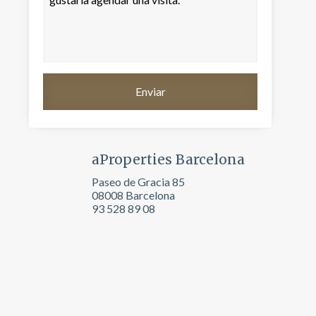
aProperties Barcelona
Paseo de Gracia 85
08008 Barcelona
93 528 89 08
activas
d de
egador
ue
egación