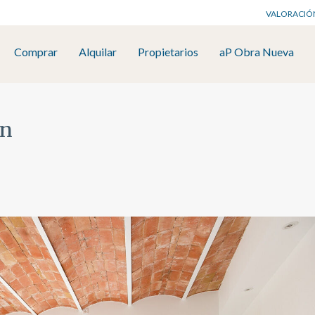
VALORACIÓ
Comprar
Alquilar
Propietarios
aP Obra Nueva
an