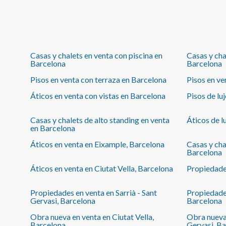
barra para la comodidad diaria, así como zona con
una amplia mesa para reuniones familiares o sociales.
Totalmente exterior, destaca por su luminosidad
natural durante todo el día gracias a su orientación y
altura. Techos altos, molduras originales, suelos de
Casas y chalets en venta con piscina en
Casas y cha
madera y detalles restaurados conviven con una
Barcelona
Barcelona
cocina abierta de líneas limpias y baños de estilo
moderno. Ubicación privilegiada en Eixample Dret.
Pisos en venta con terraza en Barcelona
Pisos en ve
Situado en una de las zonas más cotizadas de
Áticos en venta con vistas en Barcelona
Pisos de lu
Barcelona, el Eixample Dret ofrece una vida urbana
elegante y tranquila. A pocos pasos del Passeig de
Sant Joan y cerca de Passeig de Gràcia, este barrio
Casas y chalets de alto standing en venta
Áticos de l
combina arquitectura icónica, amplias aceras
en Barcelona
arboladas, cafeterías con encanto, galerías de arte,
Áticos en venta en Eixample, Barcelona
Casas y cha
boutiques independientes y todos los servicios
Barcelona
necesarios para el día a día. Una zona bien conectada
y muy valorada tanto por residentes locales como
Áticos en venta en Ciutat Vella, Barcelona
Propiedade
por compradores internacionales que buscan calidad
de vida en el centro de la ciudad.
Propiedades en venta en Sarrià - Sant
Propiedades
Gervasi, Barcelona
Barcelona
Obra nueva en venta en Ciutat Vella,
Obra nueva 
Barcelona
Gervasi, B