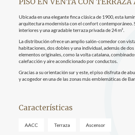
PISO EN VENTA CON TERRAZA
Analít
Ubicada en una elegante finca clásica de 1900, esta lumi
Permite
arquitectura modernista con el confort contemporáneo. S
sitio we
medició
interiores y una agradable terraza privada de 24 m².
los usua
que hac
La distribución ofrece un amplio salón-comedor con vista
del usu
habitaciones, dos dobles y una individual, además de do
experie
elementos originales, como la volta catalana, combinad
calefacción y aire acondicionado por conductos.
Market
Gracias a su orientación sur y este, el piso disfruta de a
Estas c
y acogedor en una de las zonas más emblemáticas de Bar
eleccio
hábitos
en el si
usuario
Características
AACC
Terraza
Ascensor