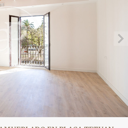
icar cookies
as y funcionales
Siempre 
io web utiliza Cookies propias para recopilar información con la finalida
 nuestros servicios. Si continua navegando, supone la aceptación de la
ción de las mismas. El usuario tiene la posibilidad de configurar su nav
o, si así lo desea, impedir que sean instaladas en su disco duro, aunq
tener en cuenta que dicha acción podrá ocasionar dificultades de nav
ágina web.