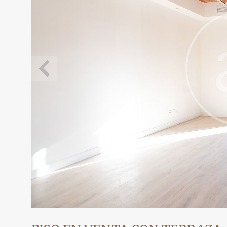
Modif
Técnic
Este sit
mejorar
instala
pudiend
deberá 
de la p