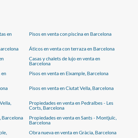
habitación doble con balcón y una habitación
individual con zona de estudio. Con 3 baños en total,
incluyendo 2 en suite, este piso ofrece privacidad y
comodidad para toda la familia.
tas en
Pisos en venta con piscina en Barcelona
Barcelona
Áticos en venta con terraza en Barcelona
en
Casas y chalets de lujo en venta en
Barcelona
 en
Pisos en venta en Eixample, Barcelona
lona
Pisos en venta en Ciutat Vella, Barcelona
Vella,
Propiedades en venta en Pedralbes - Les
Corts, Barcelona
, Barcelona
Propiedades en venta en Sants - Montjuïc,
Barcelona
ple,
Obra nueva en venta en Gràcia, Barcelona