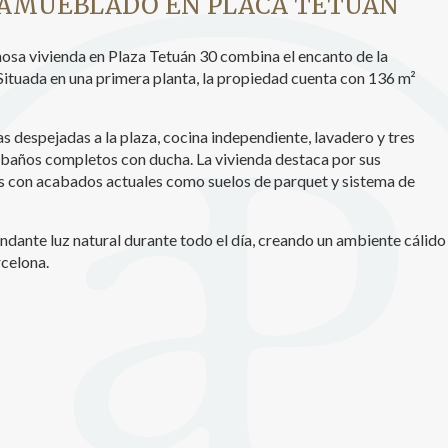
 AMUEBLADO EN PLACA TETUAN
icas y personalización
nosa vivienda en Plaza Tetuán 30 combina el encanto de la
n realizar el seguimiento y análisis del comportamiento de los usuarios
ituada en una primera planta, la propiedad cuenta con 136 m²
b. La información recogida mediante este tipo de cookies se utiliza en l
n de la actividad de la web para la elaboración de perfiles de navegac
rios con el fin de introducir mejoras en función del análisis de los dato
en los usuarios del servicio. Permiten guardar la información de prefe
s despejadas a la plaza, cocina independiente, lavadero y tres
ario para mejorar la calidad de nuestros servicios y para ofrecer una m
s baños completos con ducha. La vivienda destaca por sus
ncia a través de productos recomendados.
os con acabados actuales como suelos de parquet y sistema de
ing y publicidad
bundante luz natural durante todo el día, creando un ambiente cálido
ookies son utilizadas para almacenar información sobre las preferencia
celona.
nes personales del usuario a través de la observación continuada de s
 de navegación. Gracias a ellas, podemos conocer los hábitos de nave
tio web y mostrar publicidad relacionada con el perfil de navegación del
.
Guardar configuración
Aceptar todas