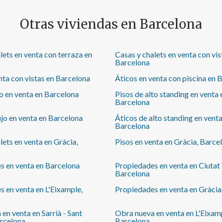
habitación, un amplio salón-comedor con acceso a
dos balcones y otra habitación con acceso a otro
Otras viviendas en Barcelona
balcón con vistas despejadas a Plaza Tetuán. Se
encuentra cerca de los lugares más emblemáticos de
la ciudad, como Paseo de Gracia, Plaza Cataluña,
lets en venta con terraza en
Casas y chalets en venta con vis
Paseo Sant Joan, el Parque de la Ciudadela y el Arco
Barcelona
del Triunfo. Cuenta con todo tipo de servicios de
restauración, comercios, áreas verdes, instalaciones
nta con vistas en Barcelona
Áticos en venta con piscina en 
deportivas, educativas y transporte público.
jo en venta en Barcelona
Pisos de alto standing en venta 
Oportunidad única de adquirir una vivienda exclusiva
Barcelona
en una de las zonas más demandadas de la ciudad. No
dudes en llamarnos para concertar una visita.
ujo en venta en Barcelona
Áticos de alto standing en venta
Barcelona
lets en venta en Gràcia,
Pisos en venta en Gràcia, Barce
s en venta en Barcelona
Propiedades en venta en Ciutat 
Barcelona
 en venta en L'Eixample,
Propiedades en venta en Gràcia
en venta en Sarrià - Sant
Obra nueva en venta en L'Eixam
arcelona
Barcelona