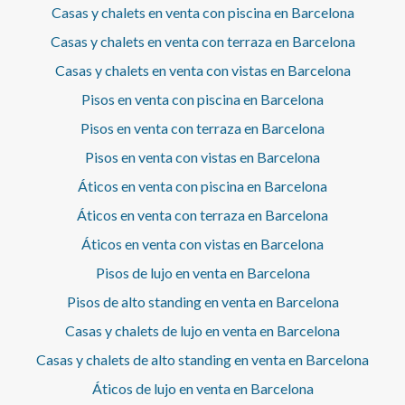
de gran tenedor. Cédula de habitabilidad:
en los últimos 5 años.Este propietario ostenta la condición
plato de ducha. La propiedad ha sido decorada con
Casas y chalets en venta con piscina en Barcelona
CHB04212223*** Se omiten los últimos tres dígitos para
de gran tenedor.La presente propiedad tiene la
materiales de gran calidad. Disponible a partir de
preservar el uso correcto de la información; el número
Casas y chalets en venta con terraza en Barcelona
consideración de suntuaria por razón de superficie y/o
Diciembre 2026. Honorarios de agencia a cargo del
completo está disponible bajo solicitud de los
renta, y por ello, de conformidad con la LAU, no es de
propietario. La finalidad del contrato es temporal.* En
Casas y chalets en venta con vistas en Barcelona
interesados.
aplicación el índice estatal de referencia de precios de
cumplimiento de la Ley 12/2023 y la Ley 18/2007
alquiler. Cédula de habitabilidad: CHB05321518*** Se
Pisos en venta con piscina en Barcelona
informamos que:Índice de R.P.LL: 18,00 € / m2 Respecto a
omiten los últimos tres dígitos para preservar el uso
la presente propiedad no existe certificado informativo
Pisos en venta con terraza en Barcelona
correcto de la información; el número completo está
estatal de referencia de precios de alquiler.No consta
disponible bajo solicitud de los interesados.
contrato de arrendamiento de vivienda en los últimos 5
Pisos en venta con vistas en Barcelona
años.Este propietario no ostenta la condición de gran
Áticos en venta con piscina en Barcelona
tenedor. Cédula de habitabilidad: CHB03721215*** Se
omiten los últimos tres dígitos para preservar el uso
Áticos en venta con terraza en Barcelona
correcto de la información; el número completo está
Áticos en venta con vistas en Barcelona
disponible bajo solicitud de los interesados.
Pisos de lujo en venta en Barcelona
Pisos de alto standing en venta en Barcelona
Casas y chalets de lujo en venta en Barcelona
Casas y chalets de alto standing en venta en Barcelona
Áticos de lujo en venta en Barcelona