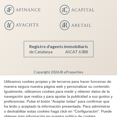
Guardar configuración
Aceptar todas
Registre d'agents immobiliaris
de Catalunya
AICAT 6388
Copyright 2026 © aProperties
Inmobiliaria de lujo
Utilizamos cookies propias y de terceros para hacer funcionar de
manera segura nuestra página web y personalizar su contenido.
AICAT 6388
Igualmente, utilizamos cookies para medir y obtener datos de la
Aviso Legal
navegación que realiza y para ajustar la publicidad a sus gustos y
preferencias. Pulse el botón "Aceptar todas" para confirmar que
Política de Privacidad
ha leído y aceptado la información presentada. Para administrar
Política de cookies
o deshabilitar estas cookies haga click en "Configuración". Puede
obtener más información en nuestra
política de cookies
.