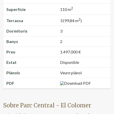
2
Superfície
110 m
2
Terrassa
3 (99,84 m
)
Dormitoris
3
Banys
2
Preu
1.497.000 €
Estat
Disponible
Plànols
Veure plànol
PDF
Sobre Parc Central - El Colomer