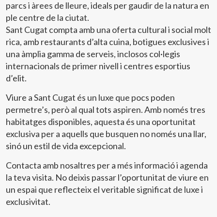
informació sobre les preferències i les eleccions personals
parcs i àrees de lleure, ideals per gaudir de la natura en
de l'usuari a través de l'observació continuada dels seus
ple centre de la ciutat.
hàbits de navegació. Gràcies a elles, podem conèixer els
hàbits de navegació al lloc web i mostrar publicitat
Sant Cugat compta amb una oferta cultural i social molt
relacionada amb el perfil de navegació de l'usuari.
rica, amb restaurants d’alta cuina, botigues exclusives i
una àmplia gamma de serveis, inclosos col·legis
internacionals de primer nivell i centres esportius
d’elit.
Viure a Sant Cugat és un luxe que pocs poden
permetre’s, però al qual tots aspiren. Amb només tres
habitatges disponibles, aquesta és una oportunitat
exclusiva per a aquells que busquen no només una llar,
sinó un estil de vida excepcional.
Contacta amb nosaltres per a més informació i agenda
la teva visita. No deixis passar l’oportunitat de viure en
un espai que reflecteix el veritable significat de luxe i
exclusivitat.