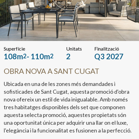
Superfície
Unitats
Finalització
108m
- 110m
2
Q3 2027
2
2
OBRA NOVA A SANT CUGAT
Ubicada en una de les zones més demandades i
sofisticades de Sant Cugat, aquesta promoció d'obra
nova ofereix un estil de vida inigualable. Amb només
tres habitatges disponibles dels set que componen
aquesta selecta promoció, aquestes propietats són
una oportunitat única per adquirir una llar on el luxe,
l'elegància i la funcionalitat es fusionen a la perfecció.