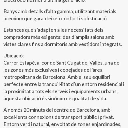
Aquest lloc web utilitza cookies pròpies per recopilar
Banys amb detalls d'alta gamma, utilitzant materials
informació amb la finalitat de millorar els nostres serveis.
Si continua navegant, suposa l'acceptació de la instal·lació
premium que garanteixen confort i sofisticació.
de les mateixes. L'usuari té la possibilitat de configurar el
navegador podent, si així ho desitja, impedir que siguin
Estances que s’adapten a les necessitats dels
instal·lades al disc dur, encara que haurà de tenir en
compte que aquesta acció podrà ocasionar dificultats de
compradors més exigents: des d’amplis salons amb
navegació de la pàgina web.
vistes clares fins a dormitoris amb vestidors integrats.
Analítiques i personalització
Ubicació:
Carrer Estapé, al cor de Sant Cugat del Vallès, una de
Permeten fer el seguiment i l'anàlisi del comportament
dels usuaris d'aquest lloc web. La informació recollida
les zones més exclusives i cobejades de l’àrea
mitjançant aquest tipus de cookies s'utilitza en el
metropolitana de Barcelona. Amb el seu equilibri
mesurament de l'activitat del web per a l'elaboració de
perfils de navegació dels usuaris per introduir millores en
perfecte entre la tranquil·litat d’un entorn residencial i
funció de l'anàlisi de les dades d'ús que fan els usuaris del
la proximitat a tots els serveis i equipaments urbans,
servei. Permeten desar la informació de preferència de
l'usuari per millorar la qualitat dels nostres serveis i oferir
aquesta ubicació és sinònim de qualitat de vida.
una millor experiència a través de productes recomanats.
A només 20 minuts del centre de Barcelona, amb
Marketing i publicitat
excel·lents connexions de transport públic i privat.
Entorn verd i natural, envoltat de zones enjardinades,
Aquestes cookies són utilitzades per emmagatzemar