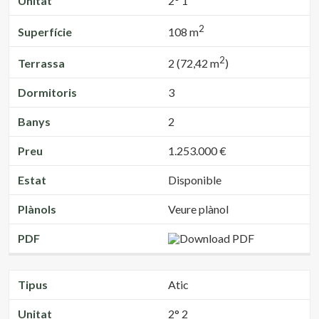
Unitat
2° 1
2
Superfície
108 m
2
Terrassa
2 (72,42 m
)
Dormitoris
3
Banys
2
Preu
1.253.000 €
Estat
Disponible
Plànols
Veure plànol
PDF
Tipus
Atic
Unitat
2° 2