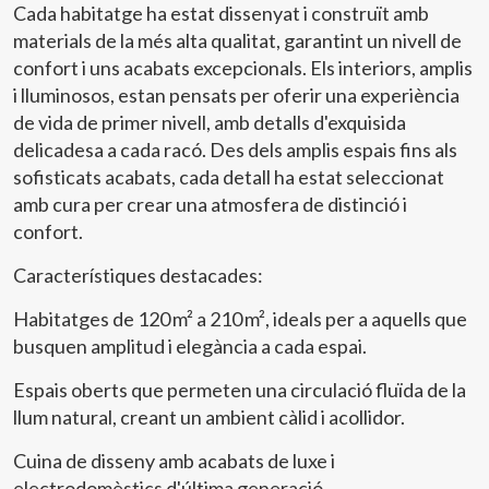
Cada habitatge ha estat dissenyat i construït amb
materials de la més alta qualitat, garantint un nivell de
confort i uns acabats excepcionals. Els interiors, amplis
i lluminosos, estan pensats per oferir una experiència
de vida de primer nivell, amb detalls d'exquisida
delicadesa a cada racó. Des dels amplis espais fins als
sofisticats acabats, cada detall ha estat seleccionat
amb cura per crear una atmosfera de distinció i
confort.
Característiques destacades:
Habitatges de 120 m² a 210 m², ideals per a aquells que
busquen amplitud i elegància a cada espai.
Espais oberts que permeten una circulació fluïda de la
Modificar cookies
llum natural, creant un ambient càlid i acollidor.
Cuina de disseny amb acabats de luxe i
electrodomèstics d'última generació.
Tècniques i funcionals
Sempre activades