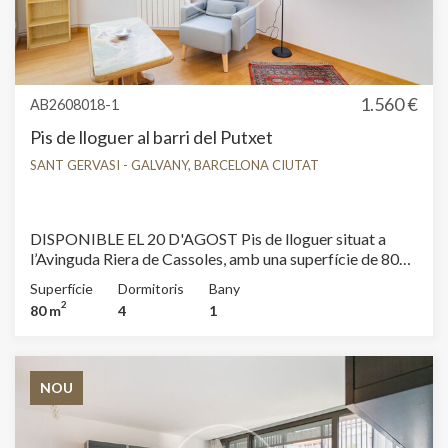
1.560 €
AB2608018-1
Pis de lloguer al barri del Putxet
SANT GERVASI - GALVANY, BARCELONA CIUTAT
DISPONIBLE EL 20 D'AGOST Pis de lloguer situat a
l’Avinguda Riera de Cassoles, amb una superfície de 80
m². L’habitatge disposa de dues habitacions dobles, un
Superfície
Dormitoris
Bany
vestidor a mida, un despatx i un saló amb vistes. Es troba
2
80 m
4
1
en una segona planta, molt lluminosa, amb una ubicació
immillorable al barri del Putxet, ideal per a qui busca
comoditat i tranquil·litat sense renunciar a viure a
Barcelona. La zona de dia consta d’un ampli saló-
NOU
menjador cantoner amb vistes a l’Avinguda Riera de
Cassoles, que aporta una excel·lent entrada de llum
natural durant tot el dia. La cuina és independent, està