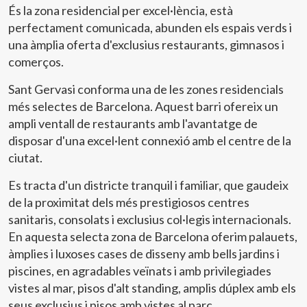
És la zona residencial per excel·lència, està
càlida amb sostres artesonats, portes de marqueteria
originals pròpies d’aquest tipus d’edificis, vitralls a les
perfectament comunicada, abunden els espais verds i
finestres del còmode passadís, terres porcellànics,
una àmplia oferta d'exclusius restaurants, gimnasos i
tancaments d’alumini amb doble vidre i càmera, així com
comerços.
aire condicionat i calefacció per conductes a totes i
cadascuna de les estances. A més, la finca compta amb
Sant Gervasi conforma una de les zones residencials
ascensor, porter i videovigilància. En definitiva, una
més selectes de Barcelona. Aquest barri ofereix un
vivenda ideal per a aquells que volen viure en un pis ple
d’encant, al centre de Barcelona, en un dels carrers més
ampli ventall de restaurants amb l'avantatge de
emblemàtics de la ciutat. No dubtis a contactar-nos i
disposar d'una excel·lent connexió amb el centre de la
demanar cita per visitar-lo, t’enamorarà! La realitat del
ciutat.
mobiliari pot no correspondre exactament amb les
fotografies mostrades en aquest anunci.* En compliment
Es tracta d'un districte tranquil i familiar, que gaudeix
de la Llei 12/2023 i la Llei 18/2007 informem que:Índex
de la proximitat dels més prestigiosos centres
de R.P.LL: 15,68 € / m2 Respecte a la present propietat
no existeix certificat informatiu estatal de referència
sanitaris, consolats i exclusius col·legis internacionals.
dels preus de lloguer.Lloguer de l'últim contracte
En aquesta selecta zona de Barcelona oferim palauets,
d'arrendament: 7.597,00 €Aquest propietari ostenta la
àmplies i luxoses cases de disseny amb bells jardins i
condició de gran tenidor.La present propietat té la
piscines, en agradables veïnats i amb privilegiades
consideració de suntuària per raó de superfície i/o renda
i, de conformitat amb la LAU, no és aplicable l'índex
vistes al mar, pisos d'alt standing, amplis dúplex amb els
estatal de referència dels preus de lloguer. Cèdula
seus exclusius i pisos amb vistes al parc.