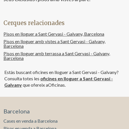
Habitabilitat: CHB00417712*** S’ometen els tres últims
dígits per preservar l’ús correcte de la informació; el
número complet està disponible a petició dels
interessats.
Cerques relacionades
Pisos en lloguer a Sant Gervasi - Galvany, Barcelona
Pisos en lloguer amb vistes a Sant Gervasi - Galvany,
Barcelona
Pisos en lloguer amb terrassa a Sant Gervasi - Galvany,
Barcelona
Estàs buscant oficines en lloguer a Sant Gervasi - Galvany?
Consulta totes les
oficines en lloguer a Sant Gervasi -
Galvany
que ofereix aOficinas.
Barcelona
Cases en venda a Barcelona
Pisos en venda a Barcelona