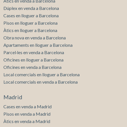
Àtics en venda a Barcelona
un ambient perfecte per al dia a dia i per a rebre visites.
Dúplex en venda a Barcelona
També hi ha un bany complet i una habitació versàtil que
Cases en lloguer a Barcelona
pot ser utilitzada com a dormitori, despatx o altres usos
segons les necessitats. A la primera planta, trobem quatre
Pisos en lloguer a Barcelona
habitacions dobles. Tres d’elles comparteixen un bany
Àtics en lloguer a Barcelona
complet, mentre que l’habitació principal disposa d’un
Obra nova en venda a Barcelona
bany en suite i vestidor, oferint un espai privat i luxós.
Apartaments en lloguer a Barcelona
Aquesta distribució assegura comoditat i privacitat per a
tots els habitants de la casa.
Parcel·les en venda a Barcelona
Oficines en lloguer a Barcelona
Oficines en venda a Barcelona
Local comercials en lloguer a Barcelona
Local comercials en venda a Barcelona
Madrid
Cases en venda a Madrid
Pisos en venda a Madrid
Àtics en venda a Madrid