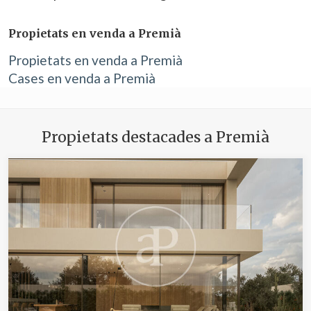
Propietats en venda a Premià
Propietats en venda a Premià
Cases en venda a Premià
Propietats destacades a Premià
Modificar cookies
Tècniques i funcionals
Sempre activades
Aquest lloc web utilitza cookies pròpies per recopilar
informació amb la finalitat de millorar els nostres serveis.
Si continua navegant, suposa l'acceptació de la instal·lació
de les mateixes. L'usuari té la possibilitat de configurar el
navegador podent, si així ho desitja, impedir que siguin
instal·lades al disc dur, encara que haurà de tenir en
compte que aquesta acció podrà ocasionar dificultats de