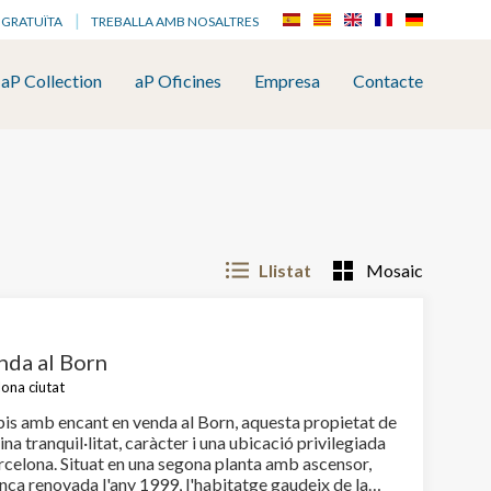
 GRATUÏTA
TREBALLA AMB NOSALTRES
aP Collection
aP Oficines
Empresa
Contacte
Llistat
Mosaic
nda al Born
lona ciutat
 pis amb encant en venda al Born, aquesta propietat de
a tranquil·litat, caràcter i una ubicació privilegiada
rcelona. Situat en una segona planta amb ascensor,
inca renovada l'any 1999, l'habitatge gaudeix de la