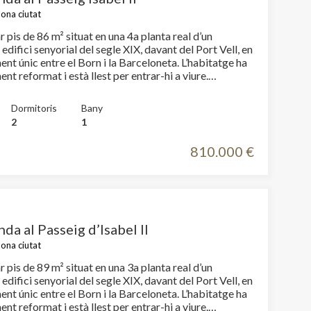
ues petites i una excel·lent oferta gastronòmica. Tot és
lona ciutat
ncia a peu, amb el mar a prop i excel·lents connexions
 resta de la ciutat. Una oportunitat per a
 pis de 86 m² situat en una 4a planta real d’un
valoren l'encant, la ubicació i la comoditat de poder-
difici senyorial del segle XIX, davant del Port Vell, en
lar des del primer dia. A aProperties, estarem encantats
únic entre el Born i la Barceloneta. L’habitatge ha
 a descobrir-lo i a trobar el vostre lloc a Barcelona.
ent reformat i està llest per entrar-hi a viure.
ris
comparteixen el bany, connectat amb totes dues
Dormitoris
Bany
) 1 bany complet Zona de bugaderia independent en
2
1
or Cuina oberta al saló-menjador Gran saló-menjador,
tes al Passeig d’Isabel II Es lliura totalment
810.000 €
ina equipada, rentadora i assecadora. Qualitats i
s als
cuina Tancaments de doble vidre Climatització
 splits, mitjançant sistema d’aerotèrmia L’edifici
ervei de consergeria i d’una magnífica zona
ut Solàrium Zona de
nda al Passeig d’Isabel II
lona ciutat
tal de Mar i el Pla de Palau, un dels entorns més
s i cotitzats del front marítim de Barcelona. Una
 pis de 89 m² situat en una 3a planta real d’un
ica per ubicació, vistes i caràcter històric. No dubtis a
difici senyorial del segle XIX, davant del Port Vell, en
b nosaltres per concertar la teva visita!
únic entre el Born i la Barceloneta. L’habitatge ha
ent reformat i està llest per entrar-hi a viure.