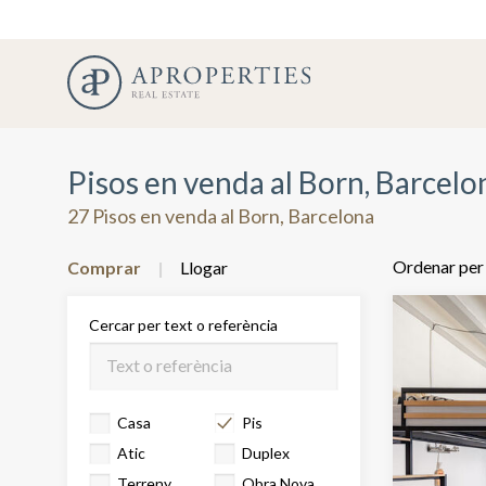
Pisos en venda al Born, Barcelo
27 Pisos en venda al Born, Barcelona
Ordenar per
Comprar
Llogar
Cercar per text o referència
Casa
Pis
Atic
Duplex
Terreny
Obra Nova