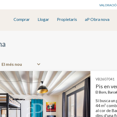
VALORACIÓ
Comprar
Llogar
Propietaris
aP Obra nova
na
VB2607041
Pis en ve
El Born, Barce
Si busca un
44 m² combin
al cor de Ba
dins d'una f