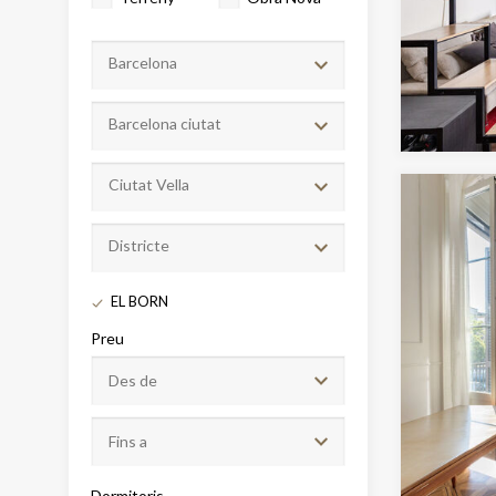
Barcelona
Barcelona ciutat
Ciutat Vella
Districte
Modif
EL BORN
Preu
Tècniq
Aquest l
millorar
de les m
desitja,
compte 
Dormitoris