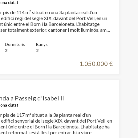
amplis, els seus sostres senyorials i el caràcter històric
lona ciutat
rns més representatius i cotitzats del front marítim de
 una visita i
n habitatge excepcional al cor de Barcelona.
 pis de 114 m² situat en una 3a planta real d’un
r amb nosaltres per
difici regi del segle XIX, davant del Port Vell, en un
 teva visita!
ic entre el Born i la Barceloneta. L’habitatge
ser totalment exterior, cantoner i molt lluminós, amb
ud i oest, oferint unes vistes obertes i privilegiades al
a, Montjuïc i el Tibidabo. Distribució: 2
Dormitoris
Banys
 molt àmplies, totes dues amb armaris. 2 banys
2
2
ona de bugaderia independent. Cuina office acabada
, completament equipada, amb unes vistes
1.050.000 €
. Gran saló-menjador, lluminós i amb vistes diàfanes.
talment moblat, amb la cuina equipada, rentadora i
llest per entrar-hi a viure: només cal portar-hi la roba
ts i equipament: Terres de parquet
 comunes i gres als banys. Tancaments de doble vidre.
ió fred/calor mitjançant splits amb sistema
nda a Passeig d'Isabel II
ia i una
lona ciutat
ria amb: Piscina. Àrea chill-out. Solàrium.
 Porxos d’en Xifré, que
 pis de 117 m² situat a la 3a planta real d’un
del conjunt urbà del Portal del Mar i el Pla de Palau,
difici senyorial del segle XIX, davant del Port Vell, en
rns més representatius i cotitzats del front marítim de
únic entre el Born i la Barceloneta. L’habitatge ha
ent reformat i està llest per entrar-hi a viure.
seu caràcter històric. No dubtis a contactar amb