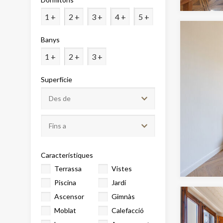
Analít
1 +
2 +
3 +
4 +
5 +
Permete
La info
Banys
de l'act
introdui
1 +
2 +
3 +
Permeten
nostres
Superfície
Marketi
Aqueste
preferèn
dels se
navegaci
l'usuari.
Característiques
Terrassa
Vistes
Piscina
Jardí
Ascensor
Gimnàs
Moblat
Calefacció