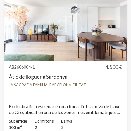
4.500 €
AB2606004-1
Àtic de lloguer a Sardenya
LA SAGRADA FAMÍLIA, BARCELONA CIUTAT
Exclusiu àtic a estrenar en una finca d'obra nova de Llave
de Oro, ubicat en una de les zones més emblemàtiques
de Barcelona: la Sagrada Família. Un habitatge modern,
Superfície
Dormitoris
Banys
lluminós i totalment equipat, dissenyat per oferir el
2
100 m
2
2
màxim confort en estades temporals. Aquest