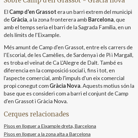
Sobre Camp d'en Grassot - Gràcia nova
sortida a la terrassa interior. En l'altra ala hi ha dues
habitacions individuals en suite —una d'interior i una altra
El
Camp d'en Grassot
era un barri extrem del municipi
amb sortida a un balcó exterior—, una habitació doble i
de
Gràcia
, a la zona fronterera amb
Barcelona
, que
un bany complet de generoses dimensions. L'habitatge
disposa a més d'aire condicionat mitjançant splits,
amb el temps seria el barri de la Sagrada Família, en un
aportant confort durant tot l'any. Viure a Fort Pienc
dels límits de l'Eixample.
significa tenir a pocs passos el centre de Barcelona, el
passeig de Sant Joan i l'entorn de l'Eixample, amb una
Més amunt de Camp d'en Grassot, entre els carrers de
ampla oferta de comerços, restaurants i serveis. Una
l'Escorial, de les Camèlies, de Sardenya i de Pi i Margall,
ubicació especialment atractiva per a aquells qui
es troba el veïnat de Ca L'Alegre de Dalt. També es
desitgen viure al cor de la ciutat sense renunciar a la
tranquil·litat d'un habitatge amb espais exteriors. Una
diferencia en la composició social i, fins i tot, en
propietat recentment reformada, àmplia i amb
l'aspecte comercial, amb l'impuls d'un eix comercial
personalitat, perfecta per a una família o per a aquells qui
propi conegut com
Gràcia Nova
. Aquests motius són la
valoren l'arquitectura clàssica, els detalls originals i una
base que es consideri com a barri el conjunt de Camp
distribució còmoda en una de les zones més cèntriques
de Barcelona. Descobreix aquest habitatge amb
d'en Grassot i Gràcia Nova.
aProperties Real Estate i contacta amb el nostre equip
per a concertar una visita.* En compliment de la Llei
Cerques relacionades
12/2023 i la Llei 18/2007 informem que:Aquest immoble
no disposa d'índex R.P.LL. Respecte a la present propietat
Pisos en lloguer a Eixample dreta, Barcelona
no existeix certificat informatiu estatal de referència
Pisos en lloguer a la zona alta a Barcelona
dels preus de lloguer.No consta cap contracte