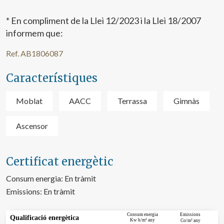
* En compliment de la Llei 12/2023 i la Llei 18/2007
informem que:
Ref. AB1806087
Característiques
Moblat
AACC
Terrassa
Gimnàs
Ascensor
Certificat energètic
Consum energia:
En tràmit
Modificar cookies
Emissions:
En tràmit
 Consum energia
Emissions
Qualificació energètica
Tècniques i funcionals
Sempre activades
Kw h/m² any
Co/m² any