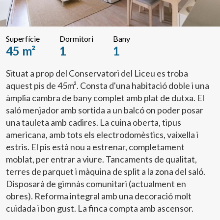
Superfície
Dormitori
Bany
45 m²
1
1
Situat a prop del Conservatori del Liceu es troba
aquest pis de 45m². Consta d'una habitació doble i una
àmplia cambra de bany complet amb plat de dutxa. El
saló menjador amb sortida a un balcó on poder posar
una tauleta amb cadires. La cuina oberta, tipus
americana, amb tots els electrodomèstics, vaixella i
estris. El pis està nou a estrenar, completament
moblat, per entrar a viure. Tancaments de qualitat,
terres de parquet i màquina de split a la zona del saló.
Disposarà de gimnàs comunitari (actualment en
obres). Reforma integral amb una decoració molt
cuidada i bon gust. La finca compta amb ascensor.