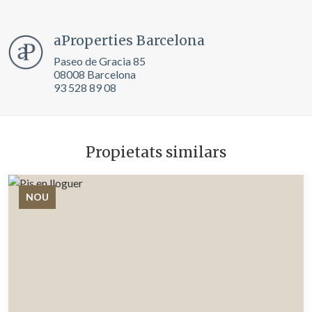
informació sobre les preferències i les eleccions personals
de l'usuari a través de l'observació continuada dels seus
hàbits de navegació. Gràcies a elles, podem conèixer els
hàbits de navegació al lloc web i mostrar publicitat
aProperties Barcelona
relacionada amb el perfil de navegació de l'usuari.
Paseo de Gracia 85
08008 Barcelona
93 528 89 08
Propietats similars
NOU