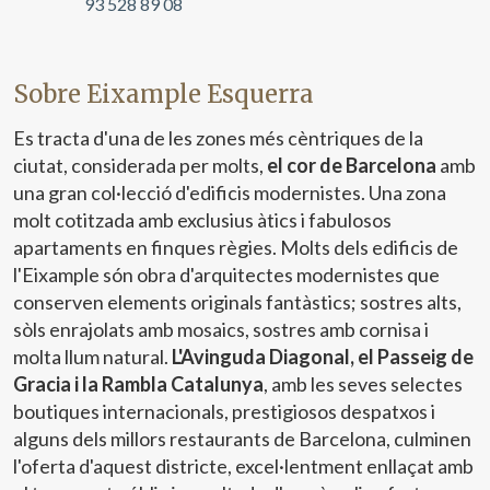
93 528 89 08
Permeten fer el seguiment i l'anàlisi del comportament
dels usuaris d'aquest lloc web. La informació recollida
mitjançant aquest tipus de cookies s'utilitza en el
mesurament de l'activitat del web per a l'elaboració de
Sobre Eixample Esquerra
perfils de navegació dels usuaris per introduir millores en
funció de l'anàlisi de les dades d'ús que fan els usuaris del
Es tracta d'una de les zones més cèntriques de la
servei. Permeten desar la informació de preferència de
l'usuari per millorar la qualitat dels nostres serveis i oferir
ciutat, considerada per molts,
el cor de Barcelona
amb
una millor experiència a través de productes recomanats.
una gran col·lecció d'edificis modernistes. Una zona
molt cotitzada amb exclusius àtics i fabulosos
Marketing i publicitat
apartaments en finques règies. Molts dels edificis de
Aquestes cookies són utilitzades per emmagatzemar
l'Eixample són obra d'arquitectes modernistes que
informació sobre les preferències i les eleccions personals
conserven elements originals fantàstics; sostres alts,
de l'usuari a través de l'observació continuada dels seus
hàbits de navegació. Gràcies a elles, podem conèixer els
sòls enrajolats amb mosaics, sostres amb cornisa i
hàbits de navegació al lloc web i mostrar publicitat
molta llum natural.
L'Avinguda Diagonal, el Passeig de
relacionada amb el perfil de navegació de l'usuari.
Gracia i la Rambla Catalunya
, amb les seves selectes
boutiques internacionals, prestigiosos despatxos i
alguns dels millors restaurants de Barcelona, culminen
l'oferta d'aquest districte, excel·lentment enllaçat amb