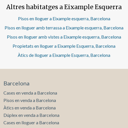
troba la tercera habitació doble amb un bany complet
propietat no existeix certificat informatiu estatal de
Altres habitatges a Eixample Esquerra
amb dutxa. El lluminós saló-menjador, de generosa mida,
referència dels preus de lloguer.No consta cap contracte
està equipat amb sofà i taula de menjador. Les habitacions
d'arrendament d'habitatge en els darrers 5 anys.Aquest
es lloguen sense mobles. El pis compta amb terra de
Pisos en lloguer a Eixample esquerra, Barcelona
propietari ostenta la condició de gran tenidor.
parquet, calefacció de gas i aire condicionat per
Pisos en lloguer amb terrassa a Eixample esquerra, Barcelona
conductes. Disponible des de principis d'agost.* En
compliment de la Llei 12/2023 i la Llei 18/2007 informem
Pisos en lloguer amb vistes a Eixample esquerra, Barcelona
que:Índex de R.P.LL: 14,73 € / m2 Preu de referència
Propietats en lloguer a Eixample Esquerra, Barcelona
estatal 1.255,00 €Lloguer de l'últim contracte
d'arrendament: 1.550,00 €Aquest propietari no ostenta la
Àtics de lloguer a Eixample Esquerra, Barcelona
condició de gran tenidor.
Barcelona
Cases en venda a Barcelona
Pisos en venda a Barcelona
Àtics en venda a Barcelona
Dúplex en venda a Barcelona
Cases en lloguer a Barcelona