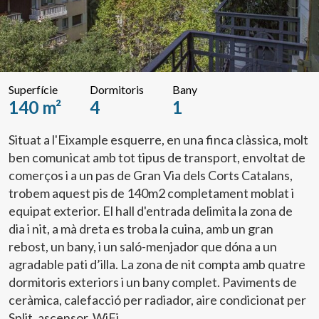
Superfície
Dormitoris
Bany
140 m²
4
1
Situat a l'Eixample esquerre, en una finca clàssica, molt
ben comunicat amb tot tipus de transport, envoltat de
comerços i a un pas de Gran Via dels Corts Catalans,
trobem aquest pis de 140m2 completament moblat i
equipat exterior. El hall d'entrada delimita la zona de
dia i nit, a mà dreta es troba la cuina, amb un gran
rebost, un bany, i un saló-menjador que dóna a un
agradable pati d’illa. La zona de nit compta amb quatre
dormitoris exteriors i un bany complet. Paviments de
ceràmica, calefacció per radiador, aire condicionat per
Split, ascensor, WiFi.