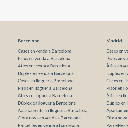
preservar l’ús correcte de la informació; el número
complet està disponible a petició dels interessats.
Barcelona
Madrid
Cases en venda a Barcelona
Cases en v
Pisos en venda a Barcelona
Pisos en v
Àtics en venda a Barcelona
Àtics en v
Dúplex en venda a Barcelona
Dúplex en 
Cases en lloguer a Barcelona
Cases en l
Pisos en lloguer a Barcelona
Pisos en l
Àtics en lloguer a Barcelona
Àtics en ll
Dúplex en lloguer a Barcelona
Dúplex en 
Apartaments en lloguer a Barcelona
Apartament
Obra nova en venda a Barcelona
Obra nova 
Parcel·les en venda a Barcelona
Parcel·les