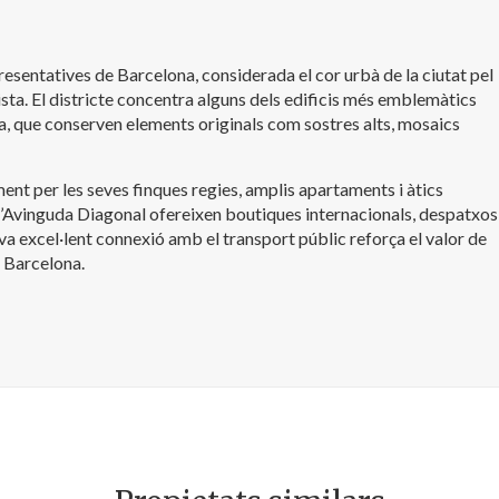
resentatives de Barcelona, considerada el cor urbà de la ciutat pel
sta. El districte concentra alguns dels edificis més emblemàtics
cia, que conserven elements originals com sostres alts, mosaics
ent per les seves finques regies, amplis apartaments i àtics
i l’Avinguda Diagonal ofereixen boutiques internacionals, despatxos
a excel·lent connexió amb el transport públic reforça el valor de
 Barcelona.