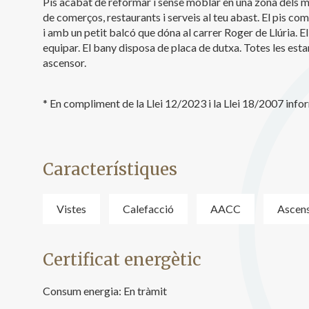
Pis acabat de reformar i sense moblar en una zona dels mi
Analít
de comerços, restaurants i serveis al teu abast. El pis co
i amb un petit balcó que dóna al carrer Roger de Llúria. El
Permete
La info
equipar. El bany disposa de placa de dutxa. Totes les est
de l'act
ascensor.
introdui
Permeten
nostres
* En compliment de la Llei 12/2023 i la Llei 18/2007 inf
Marketi
Aqueste
preferèn
Característiques
dels se
navegaci
l'usuari.
Vistes
Calefacció
AACC
Ascen
Certificat energètic
Consum energia:
En tràmit