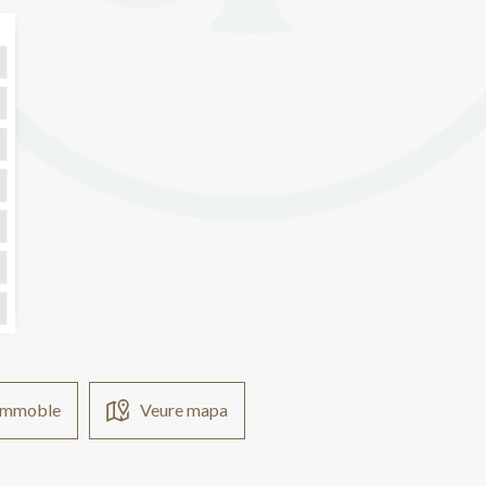
'immoble
Veure mapa