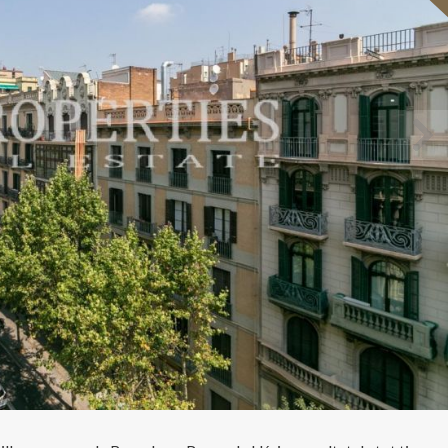
icar cookies
ues i funcionals
Sempre ac
loc web utilitza cookies pròpies per recopilar informació amb la finalitat
 els nostres serveis. Si continua navegant, suposa l'acceptació de la ins
ateixes. L'usuari té la possibilitat de configurar el navegador podent, si
 impedir que siguin instal·lades al disc dur, encara que haurà de tenir e
que aquesta acció podrà ocasionar dificultats de navegació de la pàgi