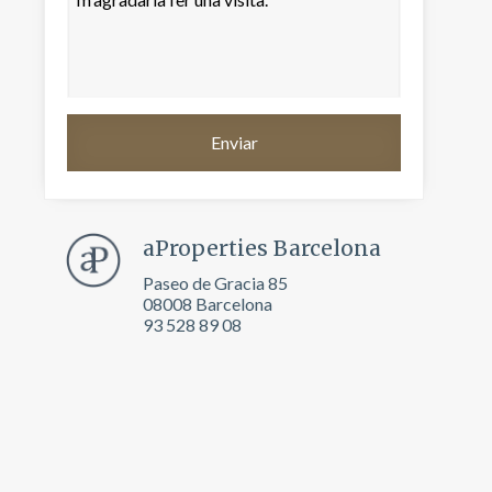
aProperties Barcelona
Paseo de Gracia 85
08008 Barcelona
93 528 89 08
tivades
 de
tal·lació
 així ho
n
na web.