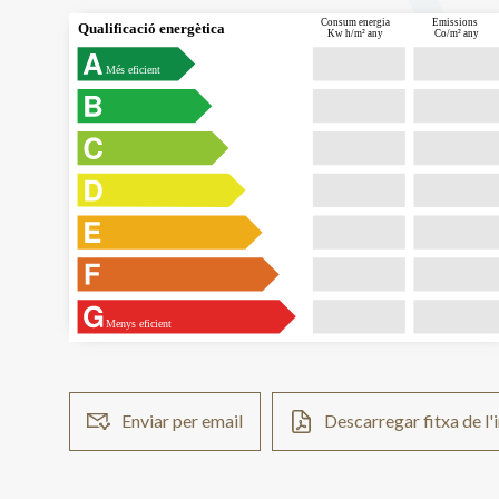
 Consum energia
Emissions
Qualificació energètica
Kw h/m² any
Co/m² any
Més eficient
Menys eficient
Enviar per email
Descarregar fitxa de l