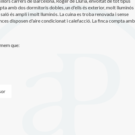
llors carrers de Barcelona, Roger de Llúria, envoltat de tot tipus
iques i personalització
mpta amb dos dormitoris dobles, un d'ells és exterior, molt lluminós
 saló és ampli i molt lluminós. La cuina es troba renovada i sense
n fer el seguiment i l'anàlisi del comportament dels usuaris d'aquest ll
rmació recollida mitjançant aquest tipus de cookies s'utilitza en el mes
ances disposen d'aire condicionat i calefacció. La finca compta amb
ivitat del web per a l'elaboració de perfils de navegació dels usuaris per
r millores en funció de l'anàlisi de les dades d'ús que fan els usuaris del
 desar la informació de preferència de l'usuari per millorar la qualitat
 serveis i oferir una millor experiència a través de productes recomanat
ormem que:
ng i publicitat
s cookies són utilitzades per emmagatzemar informació sobre les
cies i les eleccions personals de l'usuari a través de l'observació cont
us hàbits de navegació. Gràcies a elles, podem conèixer els hàbits de
ó al lloc web i mostrar publicitat relacionada amb el perfil de navegac
sor
Guardar configuració
Acceptar totes