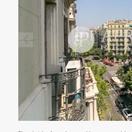
Modif
Tècniq
Aquest l
millorar
de les m
desitja,
compte 