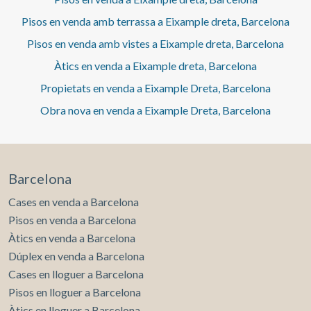
independent, banyera i zona de lavabo independents. La
Pisos en venda amb terrassa a Eixample dreta, Barcelona
part posterior del pis es distribueix en un petit rebedor
que podria ser utilitzat com a despatx o zona d'armaris,
Pisos en venda amb vistes a Eixample dreta, Barcelona
així com dues habitacions (una doble i una individual
Àtics en venda a Eixample dreta, Barcelona
àmplia) que comparteixen una galeria on es podria ubicar
un despatx, un bany complet i un safareig. El pis compta
Propietats en venda a Eixample Dreta, Barcelona
actualment amb un sistema d’il·luminació domòtic però
antic i sistema de ventilació per conductes. Oportunitat
Obra nova en venda a Eixample Dreta, Barcelona
única per adquirir un pis al Passeig de Gràcia amb vistes
exclusives a La Pedrera en un edifici rehabilitat.
Barcelona
Cases en venda a Barcelona
Pisos en venda a Barcelona
Àtics en venda a Barcelona
Dúplex en venda a Barcelona
Cases en lloguer a Barcelona
Pisos en lloguer a Barcelona
Àtics en lloguer a Barcelona