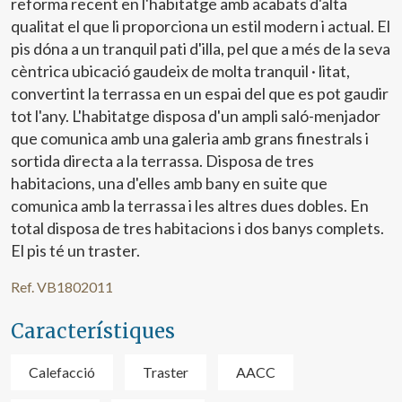
reforma recent en l'habitatge amb acabats d'alta
qualitat el que li proporciona un estil modern i actual. El
pis dóna a un tranquil pati d'illa, pel que a més de la seva
cèntrica ubicació gaudeix de molta tranquil · litat,
convertint la terrassa en un espai del que es pot gaudir
tot l'any. L'habitatge disposa d'un ampli saló-menjador
que comunica amb una galeria amb grans finestrals i
sortida directa a la terrassa. Disposa de tres
habitacions, una d'elles amb bany en suite que
comunica amb la terrassa i les altres dues dobles. En
total disposa de tres habitacions i dos banys complets.
El pis té un traster.
Ref. VB1802011
Modificar cookies
Característiques
Tècniques i funcionals
Sempre activades
Calefacció
Traster
AACC
Aquest lloc web utilitza cookies pròpies per recopilar
informació amb la finalitat de millorar els nostres serveis.