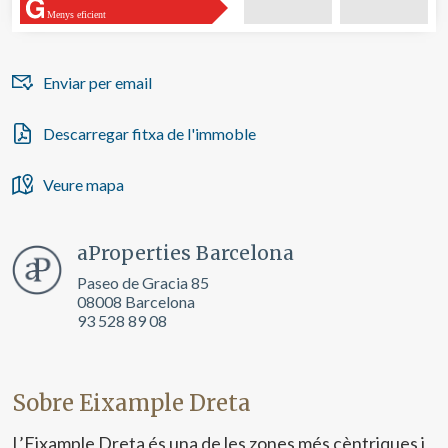
hàbits de navegació al lloc web i mostrar publicitat
relacionada amb el perfil de navegació de l'usuari.
Menys eficient
Enviar per email
Descarregar fitxa de l'immoble
Veure mapa
aProperties Barcelona
Paseo de Gracia 85
08008 Barcelona
93 528 89 08
Sobre Eixample Dreta
L’Eixample Dreta és una de les zones més cèntriques i