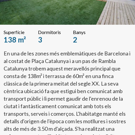
Superfície
Dormitoris
Banys
138 m²
3
2
En una de les zones més emblemàtiques de Barcelona i
al costat de Plaça Catalunya i a un pas de Rambla
Catalunya trobem aquest meravellós principal que
consta de 138m² i terrassa de 60m² en una finca
clàssica de la primera meitat del segle XX. La seva
cèntrica ubicació fa que estigui ben comunicat amb
transport públic i li permet gaudir de l'enrenou de la
ciutat i fantàsticament comunicat amb tots els
transports, serveis i comerços. L'habitatge manté els
detalls d'origen de l'època com les motllures i sostres
alts de més de 3.50 m d'alçada. S'ha realitzat una