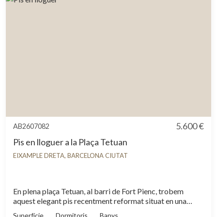
5.600 €
AB2607082
Pis en lloguer a la Plaça Tetuan
EIXAMPLE DRETA, BARCELONA CIUTAT
En plena plaça Tetuan, al barri de Fort Pienc, trobem
aquest elegant pis recentment reformat situat en una
finca règia amb caràcter i elements arquitectònics
Superfície
Dormitoris
Banys