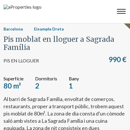
LLOGADA
Barcelona
Eixample Dreta
Pis moblat en lloguer a Sagrada
Família
990 €
PIS EN LLOGUER
Superfície
Dormitoris
Bany
80 m²
2
1
Al barri de Sagrada Família, envoltat de comerços,
restaurants, proper a transport públic, trobem aquest
pis moblat de 80m². La zona de dia consta d'un còmode
saló amb vistes a La Sagrada Família i una cuina
equipada. La zona de nit consisteix en dues