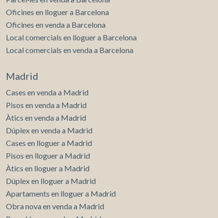
noves solucions i el màxim confort de l’època. La realitat
Oficines en lloguer a Barcelona
del mobiliari pot no correspondre exactament amb les
fotografies mostrades en aquest anunci.* En compliment
Oficines en venda a Barcelona
de la Llei 12/2023 i la Llei 18/2007 informem que:Aquest
Local comercials en lloguer a Barcelona
immoble no disposa d'índex R.P.LL. Respecte a la present
Local comercials en venda a Barcelona
propietat no existeix certificat informatiu estatal de
referència dels preus de lloguer.No consta cap contracte
d'arrendament d'habitatge en els darrers 5 anys.Aquest
Madrid
propietari no ostenta la condició de gran tenidor.La
present propietat té la consideració de suntuària per raó
Cases en venda a Madrid
de superfície i/o renda i, de conformitat amb la LAU, no és
Pisos en venda a Madrid
aplicable l'índex estatal de referència dels preus de
Àtics en venda a Madrid
lloguer. Cèdula Habitabilitat: CHB00042319***
S’ometen els tres últims dígits per preservar l’ús correcte
Dúplex en venda a Madrid
de la informació; el número complet està disponible a
Cases en lloguer a Madrid
petició dels interessats.
Pisos en lloguer a Madrid
Àtics en lloguer a Madrid
Dúplex en lloguer a Madrid
Apartaments en lloguer a Madrid
Obra nova en venda a Madrid