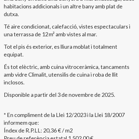
habitacions addicionals i un altre bany amb plat de
dutxa.
Té aire condicionat, calefacció, vistes espectaculars i
una terrassa de 12 m² amb vistes al mar.
Tot el pis és exterior, es lliura moblat i totalment
equipat.
És tot elèctric, amb cuina vitroceràmica, tancaments
amb vidre Climalit, utensilis de cuina i roba de llit
inclosos.
Disponible a partir del 3 de novembre de 2025.
Modificar cookies
* En compliment de la Llei 12/2023 i la Llei 18/2007
informem que:
Tècniques i funcionals
Sempre activades
Índex de R.P.LL: 20,36 € / m2
Aquest lloc web utilitza cookies pròpies per recopilar
Preu de referència estatal 1.502,00 €