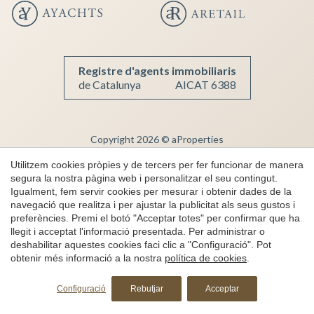
Guardar configuració
Acceptar totes
Registre d'agents immobiliaris
de Catalunya
AICAT 6388
Copyright 2026 © aProperties
Immobiliària de Luxe
Utilitzem cookies pròpies y de tercers per fer funcionar de manera
segura la nostra pàgina web i personalitzar el seu contingut.
AICAT 6388
Igualment, fem servir cookies per mesurar i obtenir dades de la
Nota Legal
navegació que realitza i per ajustar la publicitat als seus gustos i
preferències. Premi el botó "Acceptar totes" per confirmar que ha
Privacitat
llegit i acceptat l'informació presentada. Per administrar o
Política de cookies
deshabilitar aquestes cookies faci clic a "Configuració". Pot
obtenir més informació a la nostra
política de cookies
.
Canal de denúncies
Sol·licita més informació
by
iEstrategic
Configuració
Rebutjar
Acceptar