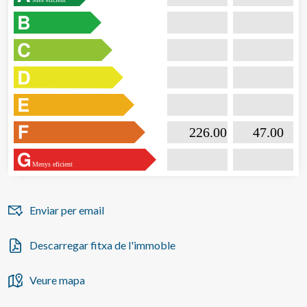
hàbits de navegació al lloc web i mostrar publicitat
relacionada amb el perfil de navegació de l'usuari.

                           226.00                  

                              47.00       
Menys eficient
Enviar per email
Descarregar fitxa de l'immoble
Veure mapa