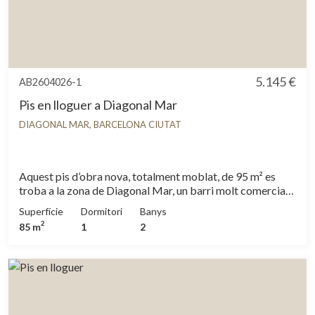
5.145 €
AB2604026-1
Pis en lloguer a Diagonal Mar
DIAGONAL MAR, BARCELONA CIUTAT
Aquest pis d’obra nova, totalment moblat, de 95 m² es
troba a la zona de Diagonal Mar, un barri molt comercial,
molt proper a la zona de platges i al barri del Poblenou,
Superfície
Dormitori
Banys
envoltat de tota mena de serveis i amb diverses opcions
2
85 m
1
2
de transport públic a l’abast. A la zona de dia trobem un
ampli saló-menjador amb cuina integrada, totalment
equipada amb electrodomèstics de Miele. A continuació,
un gran finestral de vidre dona accés a una agradable
terrassa amb vistes al mar. La zona de nit consta d’una
àmplia i lluminosa habitació doble en suite, amb banyera