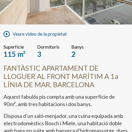
Veure video de la propietat
Superfície
Dormitoris
Banys
115 m²
3
2
FANTÀSTIC APARTAMENT DE
LLOGUER AL FRONT MARÍTIM A 1a
LÍNIA DE MAR, BARCELONA
Aquest fabulós pis compta amb una superfície de
90 m², amb tres habitacions i dos banys.
Disposa d’un saló-menjador, una cuina equipada amb
electrodomèstics Bosch i Miele, una habitació doble
amb bany en suite amb banyera d’hidromassatge, dues