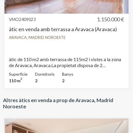
1.150.000 €
VMO2409023
àtic en venda amb terrassa a Aravaca (Aravaca)
ARAVACA, MADRID NOROESTE
àtic de 110 m2 amb terrassa de 115m2 i vistes a la zona
de Aravaca, Aravaca.La propietat disposa de 2
dormitoris, 2 banys, piscina, 2 places d'aparcament, aire
Superfície
Dormitoris
Banys
condicionat, armaris encastats, pati posterior, calefacció,
2
110 m
2
2
consergeria i traster.
Altres àtics en venda a prop de Aravaca, Madrid
Noroeste
Modificar cookies
Tècniques i funcionals
Sempre activades