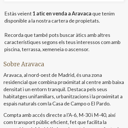
de l'usuari a través de l'observació continuada dels seus
hàbits de navegació. Gràcies a elles, podem conèixer els
Estàs veient
1 atic en venda a Aravaca
que tenim
hàbits de navegació al lloc web i mostrar publicitat
relacionada amb el perfil de navegació de l'usuari.
disponible a la nostra cartera de propietats.
Recorda que també pots buscar àtics amb altres
característiques segons els teus interessos com amb
piscina, terrassa, xemeneia o ascensor.
Sobre Aravaca
Aravaca, al nord-oest de Madrid, és una zona
residencial que combina proximitat al centre amb baixa
densitat i un entorn tranquil. Destaca pels seus
habitatges unifamiliars, urbanitzacions i la proximitat a
espais naturals com la Casa de Campo o El Pardo.
Compta amb accés directe a l’A-6, M-30 i M-40, així
com transport públic eficient, fet que facilita la