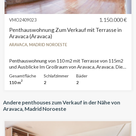
1.150.000 €
VMO2409023
Penthauswohnung Zum Verkauf mit Terrasse in
Aravaca (Aravaca)
ARAVACA, MADRID NOROESTE
Penthauswohnung von 110 m2 mit Terrasse von 115m2
und Ausblicke Im Großraum von Aravaca, Aravaca. Die
Immobilie hat 2 Zimmer, 2 Bäder, Pool, 2 Parkplätze,
Gesamtfläche
Schlafzimmer
Bäder
Klimaanlage, Einbauschränke, Garten, Heizung, Pförtner
2
110 m
2
2
und Abstellraum.
Andere penthouses zum Verkauf in der Nähe von
Aravaca, Madrid Noroeste
Cookies ändern
Technik und Funktional
Immer aktiv