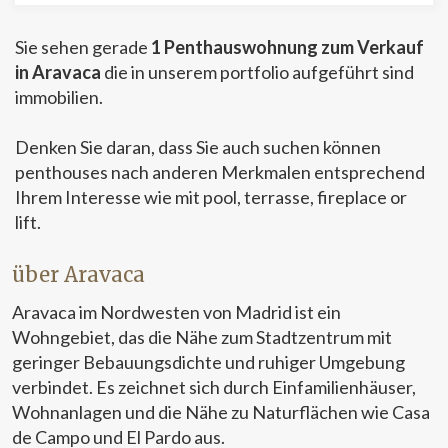
Diese Cookies werden verwendet, um Informationen über
die Präferenzen und persönlichen Entscheidungen des
Sie sehen gerade
1 Penthauswohnung zum Verkauf
Benutzers durch die kontinuierliche Beobachtung seiner
Surfgewohnheiten zu speichern. Dank ihnen können wir
in Aravaca
die in unserem portfolio aufgeführt sind
die Surfgewohnheiten auf der Website kennen und
immobilien.
Werbung in Bezug auf das Surfprofil des Benutzers
anzeigen.
Denken Sie daran, dass Sie auch suchen können
penthouses nach anderen Merkmalen entsprechend
Ihrem Interesse wie mit pool, terrasse, fireplace or
lift.
über Aravaca
Aravaca im Nordwesten von Madrid ist ein
Wohngebiet, das die Nähe zum Stadtzentrum mit
geringer Bebauungsdichte und ruhiger Umgebung
verbindet. Es zeichnet sich durch Einfamilienhäuser,
Wohnanlagen und die Nähe zu Naturflächen wie Casa
de Campo und El Pardo aus.