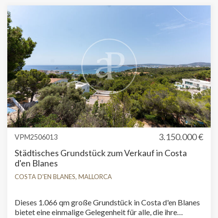
fantastischen Lage in zweiter Meereslinie ist dieses
Grundstück perfekt für den Bau von Luxuswohnungen
oder Ferienhäusern geeignet, die die Nähe zum Meer und
die Schönheit der mallorquinischen Küste voll ausnutzen.
Cala Figuera, bekannt für seinen malerischen
Fischerhafen und sein kristallklares Wasser, ist eines der
begehrtesten Reiseziele Mallorcas, ideal für alle, die
Ruhe und Exklusivität suchen. Verpassen Sie nicht die
Gelegenheit, in eine der begehrtesten Lagen der Insel zu
investieren. Kontaktieren Sie uns noch heute, um weitere
Informationen zu erhalten und Ihr Projekt in die Tat
umzusetzen!
3.150.000 €
VPM2506013
Städtisches Grundstück zum Verkauf in Costa
d'en Blanes
COSTA D'EN BLANES, MALLORCA
Dieses 1.066 qm große Grundstück in Costa d'en Blanes
bietet eine einmalige Gelegenheit für alle, die ihre