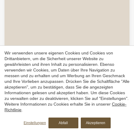
Einrichtung Ihres gewöhnlichen Wohnsitzes oder als
Zweitwohnsitz.Mit einer unglaublichen Aussicht auf
Bunyola und die Berge befindet sich dieses städtische
Baugrundstück im oberen Teil der Stadt. Mit 684 m2
Fläche, mit der Möglichkeit, es in zwei Baugrundstücke
zu teilen, da das Mindestgrundstück 300 m2 beträgt. Es
können bis zu 2 Häuser mit Keller, Erdgeschoss und
Obergeschoss gebaut werden, sowie Garage und
Swimmingpool. Oder einfach nur ein schönes Haus.
Wir verwenden unsere eigenen Cookies und Cookies von
Bunyola ist eine schöne und ruhige Stadt an den
725.000 €
VPM2208037
Drittanbietern, um die Sicherheit unserer Website zu
Südhängen der Sierra de Tramuntana, nur 30 Minuten von
gewährleisten und ihren Inhalt zu personalisieren. Ebenso
Grundstück mit Aussicht in der Nähe von Es
Palma (16 km) entfernt, ideal für die Einrichtung Ihres
verwenden wir Cookies, um Daten über Ihre Navigation zu
Trenc zu verkaufen
gewöhnlichen Wohnsitzes oder als Zweitwohnsitz.
messen und zu erhalten und um Werbung an Ihren Geschmack
und Ihre Vorlieben anzupassen. Drücken Sie die Schaltfläche "Alle
SA RÀPITA, MALLORCA
akzeptieren", um zu bestätigen, dass Sie die angezeigten
Informationen gelesen und akzeptiert haben. Um diese Cookies
MIT GENEHMIGTER BAULIZENZ, gelegen zwischen
zu verwalten oder zu deaktivieren, klicken Sie auf "Einstellungen".
Campos und Colònia de Sant Jordi, nur wenige Minuten
Weitere Informationen zu Cookies erhalte Sie in unserer
Cookie-
von Ses Salines und den schönsten Naturstränden wie Es
Richtlinie
.
Gesamtfläche
Schlafzimmer
Bäder
Trenc, Ses Covetes und Sa Ràpita entfernt, bietet dieses
2
100.107 m
4
5
großzügige Grundstück im rustikalen Gebiet von 10
Einstellungen
Abfall
Akzeptieren
Hektar (ca. 100.000 m²), derzeit landwirtschaftlich
genutzt, ein vom Rathaus und Consell genehmigtes