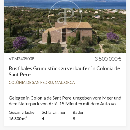
Elektroinstallation und die Kanalisation sind bereits
fertiggestellt. Wir warten auf Ihren Anruf!
3.500.000 €
VPM2405008
Rustikales Grundstück zu verkaufen in Colonia de
Sant Pere
COLÒNIA DE SAN PEDRO, MALLORCA
Gelegen in Colonia de Sant Pere, umgeben vom Meer und
dem Naturpark von Artà, 15 Minuten mit dem Auto von
Manacor entfernt. Dieses spektakuläre Grundstück von
Gesamtfläche
Schlafzimmer
Bäder
16.800 qm mit Blick auf das Meer und den Naturpark
2
16.800 m
4
5
von Artà, hat den ganzen Tag über Sonne. Es hat eine
grundlegende Projekt genehmigt, um eine Villa mit