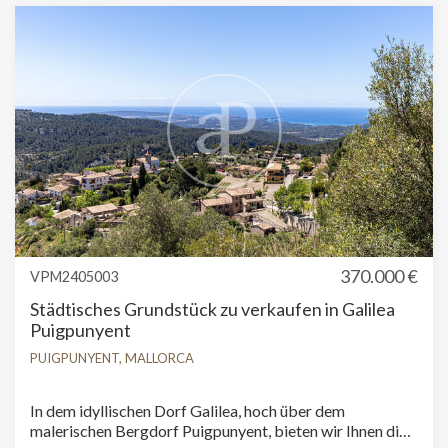
Schwimmbad von mehr als 400 qm zu bauen. In den
Plänen und Renderings können Sie die Fülle der Räume zu
schätzen wissen.
370.000 €
VPM2405003
Städtisches Grundstück zu verkaufen in Galilea
Puigpunyent
PUIGPUNYENT, MALLORCA
In dem idyllischen Dorf Galilea, hoch über dem
malerischen Bergdorf Puigpunyent, bieten wir Ihnen die