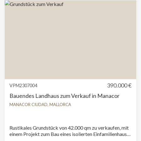
Palma de Mallorca entfernt. Der Bauernhof verfügt über
eine Gesamtfläche von 41.670 qm mit sehr gutem
Grundriss und mediterraner Vegetation und verfügt über
ein Projekt zum Bau eines 300 qm großen
Einfamilienhauses mit Pool. Zusätzlich zu diesem
Bauernhof steht ein weiterer angrenzender Bauernhof
von 42.000 qm zur Verfügung und es besteht auch ein
Projekt zum Bau eines Hauses mit Pool. Die
Natürlichkeit und die hohe Lebensqualität dieser Stadt
werden zunehmend von Mallorquinern und
internationalen Investoren geschätzt, die sie als ihren
Wohnort wählen. Können Sie sich vorstellen, hier zu
leben? Wir freuen uns auf Ihren Anruf!
390.000 €
VPM2307004
Bauendes Landhaus zum Verkauf in Manacor
MANACOR CIUDAD, MALLORCA
Rustikales Grundstück von 42.000 qm zu verkaufen, mit
einem Projekt zum Bau eines isolierten Einfamilienhauses
von bis zu 300 qm mit einem 35 qm großen Pool. Das