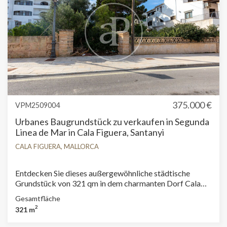
auf Komfort und die Nähe zum Dorfzentrum zu
verzichten. Das Gebiet verfügt über einen
Stromanschluss und ein sehr angenehmes Wohnumfeld,
mit der Möglichkeit, eine Einfamilienvilla oder bis zu drei
Reihenhäuser zu errichten.
375.000 €
VPM2509004
Urbanes Baugrundstück zu verkaufen in Segunda
Linea de Mar in Cala Figuera, Santanyi
CALA FIGUERA, MALLORCA
Entdecken Sie dieses außergewöhnliche städtische
Grundstück von 321 qm in dem charmanten Dorf Cala
Figuera, Santanyi. In zweiter Meereslinie gelegen, bietet
Gesamtfläche
dieses Grundstück eine einzigartige Gelegenheit für
2
321 m
Investoren und Bauherren, die ein hochwertiges
Wohnprojekt entwickeln möchten. Mit seiner