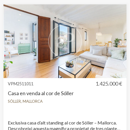
servei. Permeten desar la informació de preferència de
l'usuari per millorar la qualitat dels nostres serveis i oferir
una millor experiència a través de productes recomanats.
Marketing i publicitat
Aquestes cookies són utilitzades per emmagatzemar
informació sobre les preferències i les eleccions personals
de l'usuari a través de l'observació continuada dels seus
hàbits de navegació. Gràcies a elles, podem conèixer els
hàbits de navegació al lloc web i mostrar publicitat
relacionada amb el perfil de navegació de l'usuari.
1.425.000 €
VPM2511011
Casa en venda al cor de Sóller
SÓLLER, MALLORCA
Exclusiva casa d’alt standing al cor de Sóller – Mallorca.
Descobreixi aquesta magnífica propietat de tres plantes