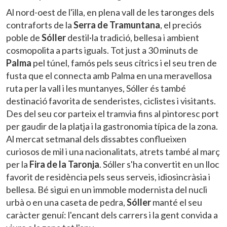
Al nord-oest de l'illa, en plena vall de les taronges dels
contraforts de la
Serra de Tramuntana
, el preciós
poble de
Sóller
destil·la tradició, bellesa i ambient
cosmopolita a parts iguals. Tot just a 30 minuts de
Palma
pel túnel, famós pels seus cítrics i el seu tren de
fusta que el connecta amb Palma en una meravellosa
ruta per la vall i les muntanyes, Sóller és també
destinació favorita de senderistes, ciclistes i visitants.
Des del seu cor parteix el tramvia fins al pintoresc port
per gaudir de la platja i la gastronomia típica de la zona.
Al mercat setmanal dels dissabtes conflueixen
curiosos de mil i una nacionalitats, atrets també al març
per la
Fira de la Taronja
. Sóller s'ha convertit en un lloc
favorit de residència pels seus serveis, idiosincràsia i
bellesa. Bé sigui en un immoble modernista del nucli
urbà o en una caseta de pedra,
Sóller
manté el seu
caràcter genuí: l'encant dels carrers i la gent convida a