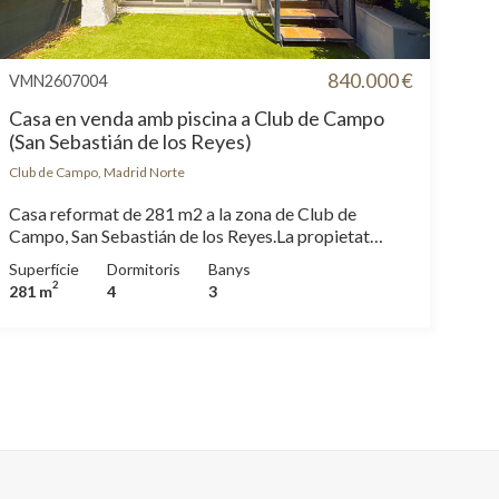
840.000 €
VMN2607004
Casa en venda amb piscina a Club de Campo
(San Sebastián de los Reyes)
Club de Campo, Madrid Norte
Casa reformat de 281 m2 a la zona de Club de
Campo, San Sebastián de los Reyes.La propietat
disposa de 4 dormitoris, 2 banys, piscina, gimnàs, 2
Superfície
Dormitoris
Banys
places d'aparcament, aire condicionat, bugaderia,
2
281 m
4
3
pati posterior, calefacció, consergeria i traster.