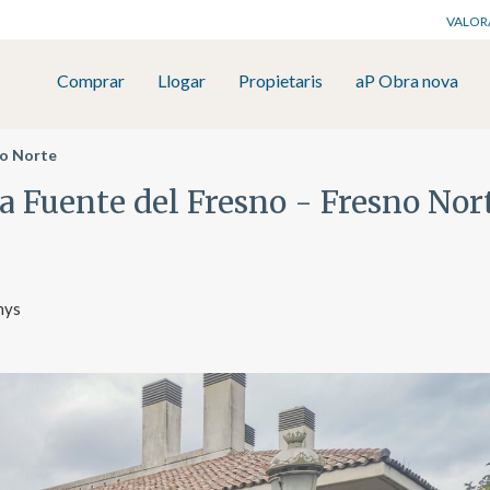
VALOR
Comprar
Llogar
Propietaris
aP Obra nova
no Norte
a Fuente del Fresno - Fresno Nort
nys