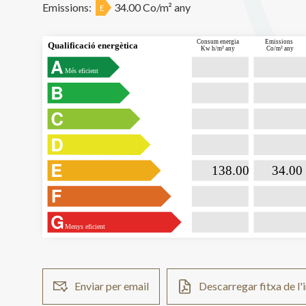
Emissions:
34.00 Co/m² any
E
 Consum energia
Emissions
Qualificació energètica
Kw h/m² any
Co/m² any
Més eficient

                           138.00                

                              34.00  
Menys eficient
Enviar per email
Descarregar fitxa de l