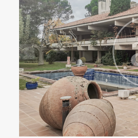
Modif
Tècniq
Aquest l
millorar
de les m
desitja,
compte 