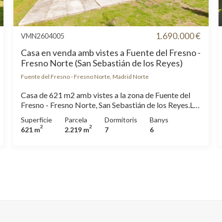
1.690.000 €
VMN2604005
Casa en venda amb vistes a Fuente del Fresno -
Fresno Norte (San Sebastián de los Reyes)
Fuente del Fresno - Fresno Norte, Madrid Norte
Casa de 621 m2 amb vistes a la zona de Fuente del
Fresno - Fresno Norte, San Sebastián de los Reyes.La
propietat disposa de 7 dormitoris, 5 banys, piscina,
Superfície
Parcela
Dormitoris
Banys
llar de foc, 4 places d'aparcament, armaris encastats,
2
2
621 m
2.219 m
7
6
bugaderia, pati posterior, calefacció i traster.