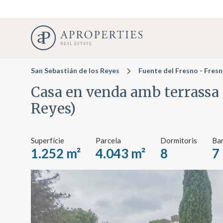
San Sebastián de los Reyes
Fuente del Fresno - Fres
Casa en venda amb terrassa 
Reyes)
Superfície
Parcela
Dormitoris
Ba
1.252 m²
4.043 m²
8
7