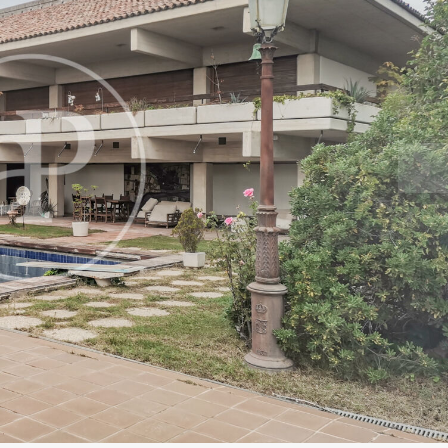
icar cookies
ues i funcionals
Sempre ac
loc web utilitza cookies pròpies per recopilar informació amb la finalitat
 els nostres serveis. Si continua navegant, suposa l'acceptació de la ins
ateixes. L'usuari té la possibilitat de configurar el navegador podent, si
 impedir que siguin instal·lades al disc dur, encara que haurà de tenir e
que aquesta acció podrà ocasionar dificultats de navegació de la pàgi