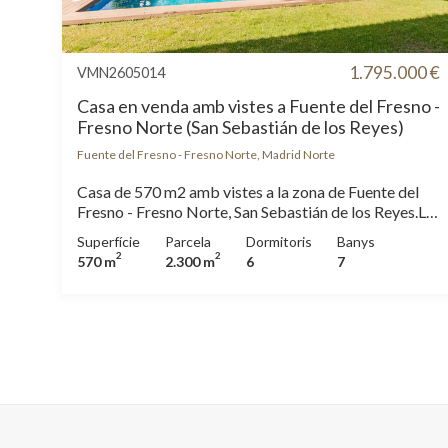
1.795.000 €
VMN2605014
Casa en venda amb vistes a Fuente del Fresno -
Fresno Norte (San Sebastián de los Reyes)
Fuente del Fresno - Fresno Norte, Madrid Norte
Casa de 570 m2 amb vistes a la zona de Fuente del
Fresno - Fresno Norte, San Sebastián de los Reyes.La
propietat disposa de 6 dormitoris, 6 banys, piscina,
Superfície
Parcela
Dormitoris
Banys
llar de foc, 3 places d'aparcament, aire condicionat,
2
2
570 m
2.300 m
6
7
armaris encastats, bugaderia, pati posterior,
calefacció i traster.