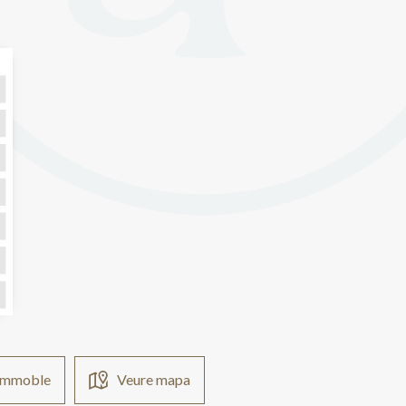
  
                      
'immoble
Veure mapa