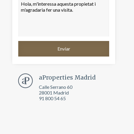
aProperties Madrid
Calle Serrano 60
28001 Madrid
tivades
91 800 54 65
 de
tal·lació
 així ho
n
na web.