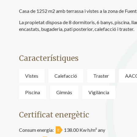
Analít
Casa de 1252 m2 amb terrassa i vistes a la zona de Fuent
Permete
La info
La propietat disposa de 8 dormitoris, 6 banys, piscina, ll
de l'act
encastats, bugaderia, pati posterior, calefacció i traster.
introdui
Permeten
nostres
Marketi
Característiques
Aqueste
preferèn
Vistes
Calefacció
Traster
AAC
dels se
navegaci
l'usuari.
Piscina
Gimnàs
Vigilància
Certificat energètic
Consum energia:
138.00 Kw h/m² any
E