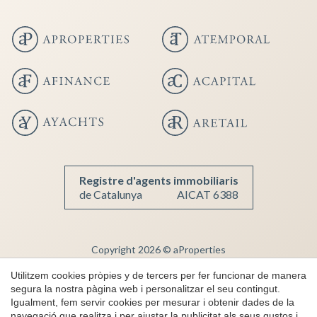
Registre d'agents immobiliaris
de Catalunya
AICAT 6388
Copyright 2026 © aProperties
Guardar configuració
Acceptar totes
Immobiliària de Luxe
Utilitzem cookies pròpies y de tercers per fer funcionar de manera
segura la nostra pàgina web i personalitzar el seu contingut.
AICAT 6388
Igualment, fem servir cookies per mesurar i obtenir dades de la
Nota Legal
navegació que realitza i per ajustar la publicitat als seus gustos i