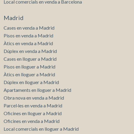
Local comercials en venda a Barcelona
mitjançant aquest tipus de cookies s'utilitza en el
mesurament de l'activitat del web per a l'elaboració de
perfils de navegació dels usuaris per introduir millores en
Madrid
funció de l'anàlisi de les dades d'ús que fan els usuaris del
servei. Permeten desar la informació de preferència de
Cases en venda a Madrid
l'usuari per millorar la qualitat dels nostres serveis i oferir
una millor experiència a través de productes recomanats.
Pisos en venda a Madrid
Àtics en venda a Madrid
Marketing i publicitat
Dúplex en venda a Madrid
Cases en lloguer a Madrid
Aquestes cookies són utilitzades per emmagatzemar
informació sobre les preferències i les eleccions personals
Pisos en lloguer a Madrid
de l'usuari a través de l'observació continuada dels seus
hàbits de navegació. Gràcies a elles, podem conèixer els
Àtics en lloguer a Madrid
hàbits de navegació al lloc web i mostrar publicitat
Dúplex en lloguer a Madrid
relacionada amb el perfil de navegació de l'usuari.
Apartaments en lloguer a Madrid
Obra nova en venda a Madrid
Parcel·les en venda a Madrid
Oficines en lloguer a Madrid
Oficines en venda a Madrid
Local comercials en lloguer a Madrid