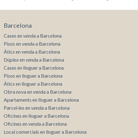
Barcelona
Cases en venda a Barcelona
Modificar cookies
Pisos en venda a Barcelona
Àtics en venda a Barcelona
Dúplex en venda a Barcelona
Tècniques i funcionals
Sempre activades
Cases en lloguer a Barcelona
Aquest lloc web utilitza cookies pròpies per recopilar
Pisos en lloguer a Barcelona
informació amb la finalitat de millorar els nostres serveis.
Si continua navegant, suposa l'acceptació de la instal·lació
Àtics en lloguer a Barcelona
de les mateixes. L'usuari té la possibilitat de configurar el
Obra nova en venda a Barcelona
navegador podent, si així ho desitja, impedir que siguin
instal·lades al disc dur, encara que haurà de tenir en
Apartaments en lloguer a Barcelona
compte que aquesta acció podrà ocasionar dificultats de
navegació de la pàgina web.
Parcel·les en venda a Barcelona
Oficines en lloguer a Barcelona
Analítiques i personalització
Oficines en venda a Barcelona
Local comercials en lloguer a Barcelona
Permeten fer el seguiment i l'anàlisi del comportament
dels usuaris d'aquest lloc web. La informació recollida