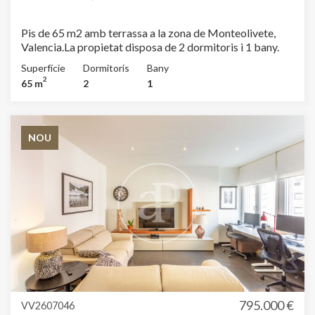
informació sobre les preferències i les eleccions personals
de l'usuari a través de l'observació continuada dels seus
hàbits de navegació. Gràcies a elles, podem conèixer els
Pis de 65 m2 amb terrassa a la zona de Monteolivete,
hàbits de navegació al lloc web i mostrar publicitat
Valencia.La propietat disposa de 2 dormitoris i 1 bany.
relacionada amb el perfil de navegació de l'usuari.
Superfície
Dormitoris
Bany
2
65 m
2
1
NOU
795.000 €
VV2607046