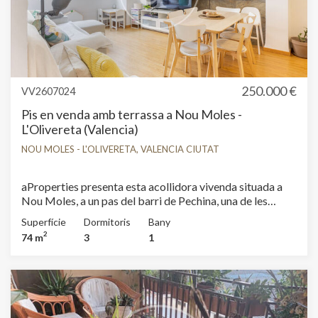
250.000 €
VV2607024
Pis en venda amb terrassa a Nou Moles -
L'Olivereta (Valencia)
NOU MOLES - L'OLIVERETA, VALENCIA CIUTAT
aProperties presenta esta acollidora vivenda situada a
Nou Moles, a un pas del barri de Pechina, una de les
zones més consolidades i demandades de València
Superfície
Dormitoris
Bany
gràcies a la seua excel·lent ubicació i a la seua àmplia
2
74 m
3
1
oferta de serveis. Ubicada en una primera planta sense
ascensor, la vivenda destaca per la seua gran lluminositat
i una distribució funcional pensada per al dia a dia.
Disposa d'un ampli saló-menjador, una cuina independent
amb eixida a una pràctica terrassa interior, ideal com a
zona de llavador, estenedor o, fins i tot, com un agradable