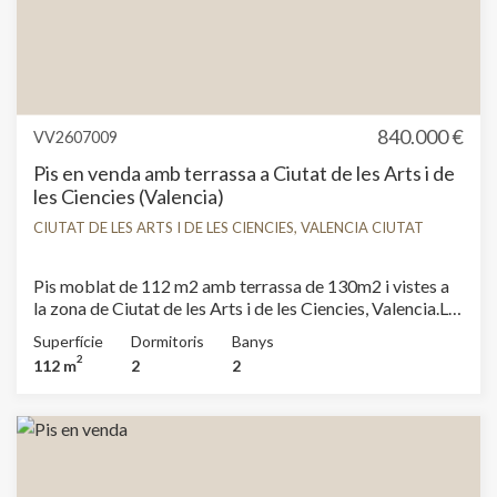
amb major atractiu i creixement de València. Reforma
integral en procés. Per a més informació sobre els
habitatges disponibles i les seues característiques, no
dubte a contactar amb aProperties.
840.000 €
VV2607009
Pis en venda amb terrassa a Ciutat de les Arts i de
les Ciencies (Valencia)
CIUTAT DE LES ARTS I DE LES CIENCIES, VALENCIA CIUTAT
Pis moblat de 112 m2 amb terrassa de 130m2 i vistes a
la zona de Ciutat de les Arts i de les Ciencies, Valencia.La
propietat disposa de 2 dormitoris, 2 banys, piscina,
Superfície
Dormitoris
Banys
gimnàs, 1 plaça d’aparcament, aire condicionat, armaris
2
112 m
2
2
encastats, bugaderia, balcó, pati posterior, calefacció,
consergeria i traster.