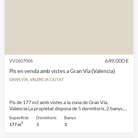
649.000 €
VV2607006
Pis en venda amb vistes a Gran Vía (Valencia)
GRAN VÍA, VALENCIA CIUTAT
Pis de 177 m2 amb vistes a la zona de Gran Vía,
Valencia.La propietat disposa de 5 dormitoris, 2 banys,
piscina, 1 plaça d’aparcament i armaris encastats.
Superfície
Dormitoris
Banys
2
177 m
5
2