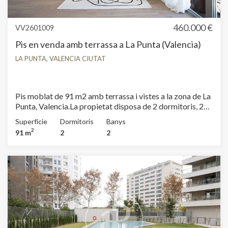
460.000 €
VV2601009
Pis en venda amb terrassa a La Punta (Valencia)
LA PUNTA, VALENCIA CIUTAT
Pis moblat de 91 m2 amb terrassa i vistes a la zona de La
Punta, Valencia.La propietat disposa de 2 dormitoris, 2
banys, piscina, gimnàs, aire condicionat, armaris
Superfície
Dormitoris
Banys
encastats, balcó, pati posterior, calefacció i consergeria.
2
91 m
2
2