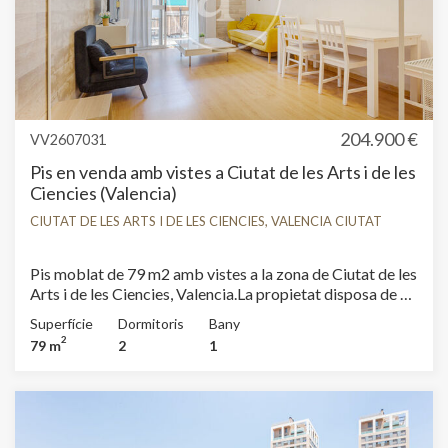
204.900 €
VV2607031
Pis en venda amb vistes a Ciutat de les Arts i de les
Ciencies (Valencia)
CIUTAT DE LES ARTS I DE LES CIENCIES, VALENCIA CIUTAT
Pis moblat de 79 m2 amb vistes a la zona de Ciutat de les
Arts i de les Ciencies, Valencia.La propietat disposa de 2
dormitoris, 1 bany, aire condicionat, armaris encastats,
Superfície
Dormitoris
Bany
balcó i calefacció.
2
79 m
2
1