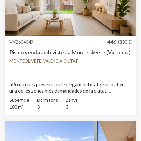
446.000 €
VV2604049
Pis en venda amb vistes a Monteolivete (Valencia)
MONTEOLIVETE, VALENCIA CIUTAT
aProperties presenta este elegant habitatge ubicat en
una de les zones més demandades de la ciutat.
Monteolivete es caracteritza pel seu ambient familiar i la
Superfície
Dormitoris
Banys
seua vida de barri, amb carrers dinàmics i una àmplia
2
100 m
3
3
xarxa de xicotets negocis que aporten comoditat i
proximitat als seus residents. A més, compta amb
equipaments públics i serveis socials que cobreixen totes
les necessitats. Un dels seus grans atractius és la seua
excel·lent ubicació, a pocs minuts de punts clau de la
ciutat com la Ciutat de les Arts i les Ciències, el llit del riu