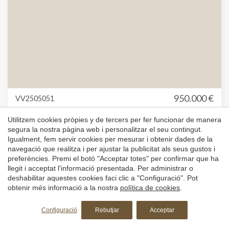
950.000 €
VV2505051
Àtic en venda en Ciutat de les Arts i les Ciències
Utilitzem cookies pròpies y de tercers per fer funcionar de manera
CIUTAT DE LES ARTS I DE LES CIENCIES, VALENCIA CIUTAT
segura la nostra pàgina web i personalitzar el seu contingut.
Igualment, fem servir cookies per mesurar i obtenir dades de la
navegació que realitza i per ajustar la publicitat als seus gustos i
preferències. Premi el botó "Acceptar totes" per confirmar que ha
aProperties oferix als seus clients este exclusiu àtic amb
llegit i acceptat l'informació presentada. Per administrar o
una terrassa d'aproximadament 50 m². Situada prop del
deshabilitar aquestes cookies faci clic a "Configuració". Pot
centre comercial El *Saler, esta vivenda ha sigut
obtenir més informació a la nostra
política de cookies
.
Superfície
Dormitoris
Banys
dissenyada per a aprofitar al màxim la llum natural. Es
2
157 m
3
2
troba en un residencial amb completes zones comunes
Configuració
Rebutjar
Acceptar
que inclouen piscina, gimnàs, zona de jocs, gastrobar i
garita de seguretat. La propietat disposa de tres