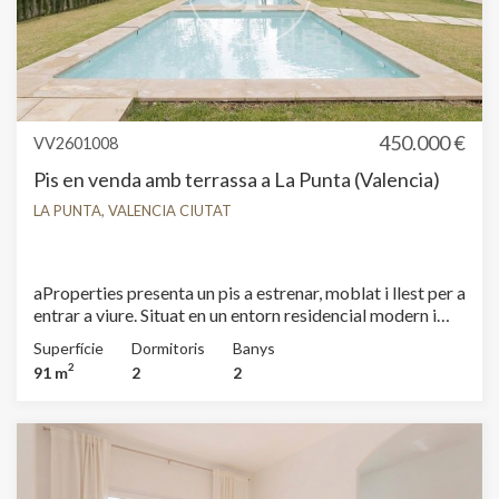
450.000 €
VV2601008
Pis en venda amb terrassa a La Punta (Valencia)
LA PUNTA, VALENCIA CIUTAT
aProperties presenta un pis a estrenar, moblat i llest per a
entrar a viure. Situat en un entorn residencial modern i
tranquil, amb zones verdes i tots els serveis necessaris a
Superfície
Dormitoris
Banys
poca distància. Una zona còmoda per al dia a dia, ben
2
91 m
2
2
comunicada i amb fàcil accés a comerços, supermercats i
transport públic. La distribució és còmoda i ben
aprofitada. El saló-menjador s’integra amb una cuina
oberta de disseny actual, creant un espai ampli i
funcional. La cuina disposa de mobiliari modern i
electrodomèstics integrats. Des del saló s’accedeix a una