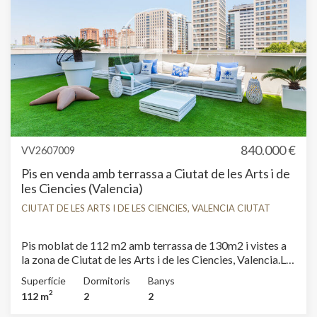
840.000 €
VV2607009
Pis en venda amb terrassa a Ciutat de les Arts i de
les Ciencies (Valencia)
CIUTAT DE LES ARTS I DE LES CIENCIES, VALENCIA CIUTAT
Pis moblat de 112 m2 amb terrassa de 130m2 i vistes a
la zona de Ciutat de les Arts i de les Ciencies, Valencia.La
propietat disposa de 2 dormitoris, 2 banys, piscina,
Superfície
Dormitoris
Banys
gimnàs, 1 plaça d’aparcament, aire condicionat, armaris
2
112 m
2
2
encastats, bugaderia, balcó, pati posterior, calefacció,
consergeria i traster.