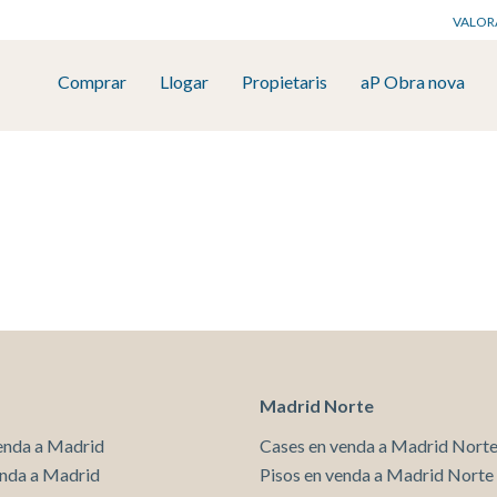
VALOR
Comprar
Llogar
Propietaris
aP Obra nova
icar cookies
Madrid Norte
enda a Madrid
Cases en venda a Madrid Nort
ues i funcionals
Sempre ac
enda a Madrid
Pisos en venda a Madrid Norte
loc web utilitza cookies pròpies per recopilar informació amb la finalitat