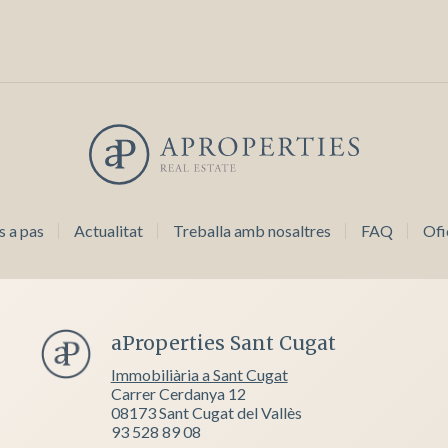
s a pas
Actualitat
Treballa amb nosaltres
FAQ
Ofi
aProperties Sant Cugat
Immobiliària a Sant Cugat
Carrer Cerdanya 12
08173 Sant Cugat del Vallès
93 528 89 08