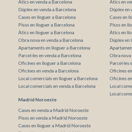
Àtics en venda a Barcelona
Àtics en v
millorar
de les m
Dúplex en venda a Barcelona
Dúplex en 
desitja,
Cases en lloguer a Barcelona
Cases en l
compte 
Pisos en lloguer a Barcelona
Pisos en l
Analít
Àtics en lloguer a Barcelona
Àtics en ll
Obra nova en venda a Barcelona
Dúplex en 
Permete
La info
Apartaments en lloguer a Barcelona
Apartament
de l'act
Parcel·les en venda a Barcelona
Obra nova 
introdui
Permeten
Oficines en lloguer a Barcelona
Parcel·les
nostres
Oficines en venda a Barcelona
Oficines e
Local comercials en lloguer a Barcelona
Oficines e
Marketi
Local comercials en venda a Barcelona
Local come
Aqueste
Local come
preferèn
Madrid Noroeste
dels se
navegaci
Cases en venda a Madrid Noroeste
l'usuari.
Pisos en venda a Madrid Noroeste
Cases en lloguer a Madrid Noroeste