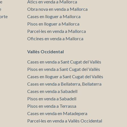
te
Àtics en venda a Mallorca
tal·lació
 així ho
e
Obra nova en venda a Mallorca
n
orte
Cases en lloguer a Mallorca
na web.
Pisos en lloguer a Mallorca
Parcel·les en venda a Mallorca
Oficines en venda a Mallorca
oc web.
urament
Vallès Occidental
 servei.
 dels
Cases en venda a Sant Cugat del Vallès
s.
Pisos en venda a Sant Cugat del Vallès
Cases en lloguer a Sant Cugat del Vallès
Cases en venda a Bellaterra, Bellaterra
Cases en venda a Sabadell
inuada
Pisos en venda a Sabadell
ió de
Pisos en venda a Terrassa
Cases en venda en Matadepera
Parcel·les en venda a Vallès Occidental