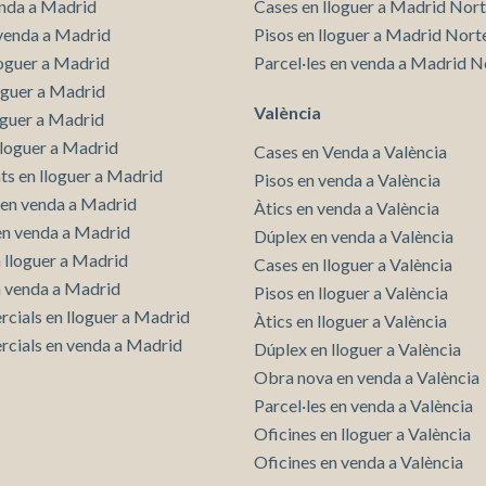
enda a Madrid
Cases en lloguer a Madrid Nor
 els nostres serveis. Si continua navegant, suposa l'acceptació de la ins
ateixes. L'usuari té la possibilitat de configurar el navegador podent, si
venda a Madrid
Pisos en lloguer a Madrid Nort
 impedir que siguin instal·lades al disc dur, encara que haurà de tenir e
loguer a Madrid
Parcel·les en venda a Madrid N
que aquesta acció podrà ocasionar dificultats de navegació de la pàgi
loguer a Madrid
València
iques i personalització
oguer a Madrid
lloguer a Madrid
Cases en Venda a València
n fer el seguiment i l'anàlisi del comportament dels usuaris d'aquest ll
rmació recollida mitjançant aquest tipus de cookies s'utilitza en el mes
s en lloguer a Madrid
Pisos en venda a València
ivitat del web per a l'elaboració de perfils de navegació dels usuaris per
en venda a Madrid
Àtics en venda a València
r millores en funció de l'anàlisi de les dades d'ús que fan els usuaris del
 desar la informació de preferència de l'usuari per millorar la qualitat
 en venda a Madrid
Dúplex en venda a València
 serveis i oferir una millor experiència a través de productes recomanat
n lloguer a Madrid
Cases en lloguer a València
n venda a Madrid
Pisos en lloguer a València
ng i publicitat
rcials en lloguer a Madrid
Àtics en lloguer a València
s cookies són utilitzades per emmagatzemar informació sobre les
rcials en venda a Madrid
Dúplex en lloguer a València
cies i les eleccions personals de l'usuari a través de l'observació cont
us hàbits de navegació. Gràcies a elles, podem conèixer els hàbits de
Obra nova en venda a València
ó al lloc web i mostrar publicitat relacionada amb el perfil de navegac
Parcel·les en venda a València
Oficines en lloguer a València
Oficines en venda a València
Guardar configuració
Acceptar totes