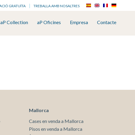
ACIÓ GRATUÏTA
TREBALLA AMB NOSALTRES
aP Collection
aP Oficines
Empresa
Contacte
Mallorca
e
Cases en venda a Mallorca
tivades
Pisos en venda a Mallorca
 de