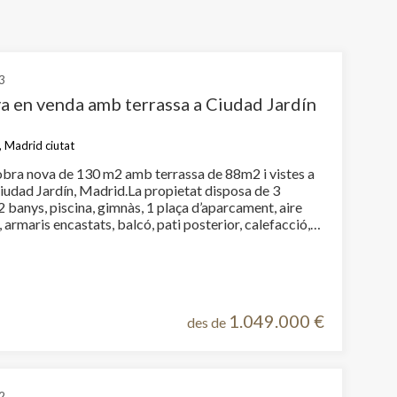
3
a en venda amb terrassa a Ciudad Jardín
, Madrid ciutat
bra nova de 130 m2 amb terrassa de 88m2 i vistes a
Ciudad Jardín, Madrid.La propietat disposa de 3
2 banys, piscina, gimnàs, 1 plaça d’aparcament, aire
 armaris encastats, balcó, pati posterior, calefacció,
i traster.
1.049.000 €
des de
2