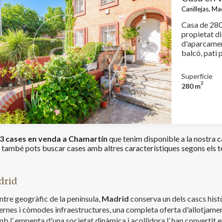
Canillejas, Ma
Casa de 280 
propietat di
d'aparcamen
Superfície
2
280 m
3 cases en venda a Chamartín
que tenim disponible a la nostra c
també pots buscar cases amb altres característiques segons els t
drid
ntre geogràfic de la península,
Madrid
conserva un dels cascs hist
rnes i còmodes infraestructures, una completa oferta d'allotjament
b l’ empenta d'una societat dinàmica i acollidora l’ han convertit 