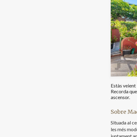
Estàs veient
Recorda que 
ascensor.
Sobre Ma
Situada al ce
les més mode
juntament am