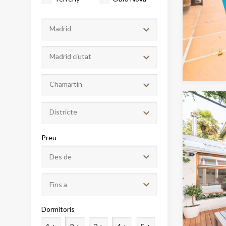
Madrid
Madrid ciutat
Chamartín
Districte
Modif
Preu
Tècniq
Aquest l
millorar
de les m
desitja,
compte 
Dormitoris