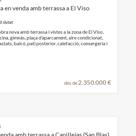
a en venda amb terrassa a El Viso
d ciutat
ra nova amb terrassa i vistes a la zona de El Viso,
cina, gimnàs, plaça d’aparcament, aire condicionat,
alcó, pati posterior, calefacció, consergeria i
2.350.000 €
des de
1
enda amb terrassa a Canillejas (San Blas)