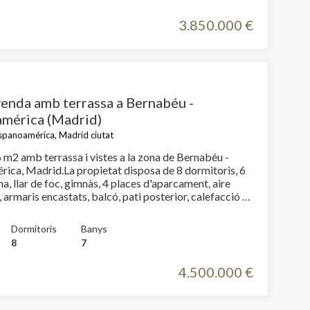
3.850.000 €
oc web.
urament
 servei.
 dels
s.
venda amb terrassa a Bernabéu -
mérica (Madrid)
spanoamérica, Madrid ciutat
 m2 amb terrassa i vistes a la zona de Bernabéu -
inuada
ica, Madrid.La propietat disposa de 8 dormitoris, 6
ió de
na, llar de foc, gimnàs, 4 places d'aparcament, aire
maris encastats, balcó, pati posterior, calefacció i
Dormitoris
Banys
8
7
4.500.000 €