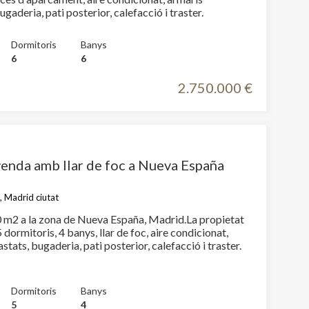
encastats, bugaderia, pati posterior, calefacció i traster.
Dormitoris
Banys
6
6
2.750.000 €
venda amb llar de foc a Nueva España
 Madrid ciutat
 m2 a la zona de Nueva España, Madrid.La propietat
tivades
 dormitoris, 4 banys, llar de foc, aire condicionat,
 de
armaris encastats, bugaderia, pati posterior, calefacció i traster.
tal·lació
 així ho
n
na web.
Dormitoris
Banys
5
4