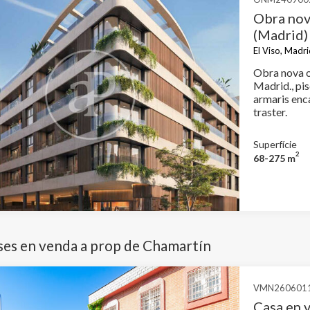
Obra nov
(Madrid)
El Viso, Madri
Obra nova ob
Madrid., pis
armaris encastats, b
traster.
Superfície
2
68-275 m
ses en venda a prop de Chamartín
VMN260601
Casa en v