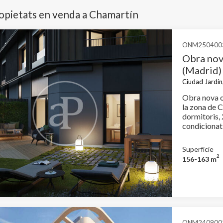
ropietats en venda a Chamartín
ONM250400
Obra nov
(Madrid)
Ciudad Jardín
Obra nova o
la zona de 
dormitoris, 
condicionat,
consergeria 
Superfície
2
156-163 m
ONM240900