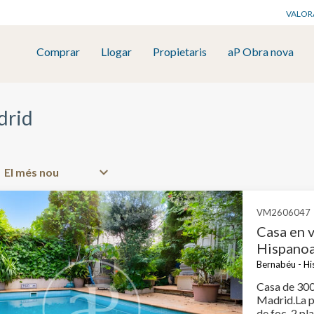
VALOR
Comprar
Llogar
Propietaris
aP Obra nova
drid
VM2606047
Casa en 
Hispanoa
Bernabéu - Hi
Casa de 300
Madrid.La pr
de foc, 2 pl