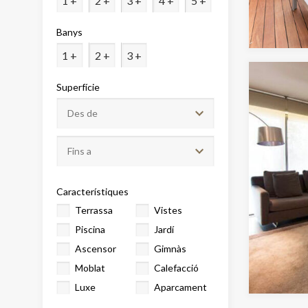
1 +
2 +
3 +
4 +
5 +
Analít
Banys
Permete
La info
1 +
2 +
3 +
de l'act
introdui
Permeten
Superfície
nostres
Marketi
Aqueste
preferèn
dels se
navegaci
Característiques
l'usuari.
Terrassa
Vistes
Piscina
Jardí
Ascensor
Gimnàs
Moblat
Calefacció
Luxe
Aparcament