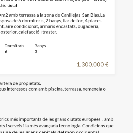
drid ciutat
m2 amb terrassa a la zona de Canillejas, San Blas.La
sposa de 6 dormitoris, 2 banys, llar de foc, 4 places
t, aire condicionat, armaris encastats, bugaderia,
balcó, pati posterior, calefacció i traster.
Dormitoris
Banys
6
3
1.300.000 €
artera de propietats.
eus interessos com amb piscina, terrassa, xemeneia o
òrics més importants de les grans ciutats europees , amb
s i serveis i la més avançada tecnologia. Condicions que,
en
una de les grans capitals del món occidental.