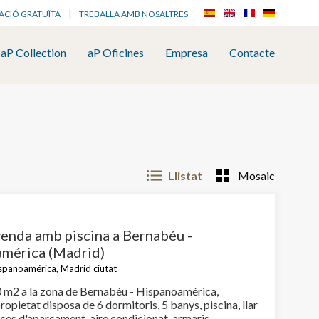
ACIÓ GRATUÏTA
TREBALLA AMB NOSALTRES
aP Collection
aP Oficines
Empresa
Contacte
Llistat
Mosaic
venda amb piscina a Bernabéu -
mérica (Madrid)
spanoamérica, Madrid ciutat
 m2 a la zona de Bernabéu - Hispanoamérica,
opietat disposa de 6 dormitoris, 5 banys, piscina, llar
aces d'aparcament, aire condicionat, armaris