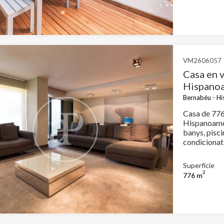
iques i personalització
n fer el seguiment i l'anàlisi del comportament dels usuaris d'aquest ll
rmació recollida mitjançant aquest tipus de cookies s'utilitza en el mes
ivitat del web per a l'elaboració de perfils de navegació dels usuaris per
r millores en funció de l'anàlisi de les dades d'ús que fan els usuaris del
 desar la informació de preferència de l'usuari per millorar la qualitat
VM2606057
 serveis i oferir una millor experiència a través de productes recomanat
Casa en 
Hispanoa
ng i publicitat
Bernabéu - Hi
s cookies són utilitzades per emmagatzemar informació sobre les
Casa de 776
cies i les eleccions personals de l'usuari a través de l'observació cont
Hispanoamér
us hàbits de navegació. Gràcies a elles, podem conèixer els hàbits de
ó al lloc web i mostrar publicitat relacionada amb el perfil de navegac
banys, pisci
condicionat, ar
traster.
Superfície
Guardar configuració
Acceptar totes
2
776 m