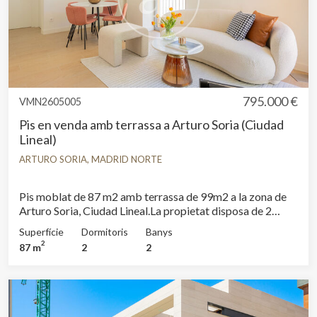
795.000 €
VMN2605005
Pis en venda amb terrassa a Arturo Soria (Ciudad
Lineal)
ARTURO SORIA, MADRID NORTE
Pis moblat de 87 m2 amb terrassa de 99m2 a la zona de
Arturo Soria, Ciudad Lineal.La propietat disposa de 2
dormitoris, 1 bany, piscina, gimnàs, 1 plaça d’aparcament,
Superfície
Dormitoris
Banys
bugaderia, pati posterior, calefacció, consergeria i traster.
2
87 m
2
2