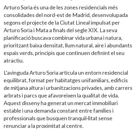
Arturo Soria és una de les zones residencials més
consolidades del nord-est de Madrid, desenvolupada
segons el projecte de la Ciutat Lineal impulsat per
Arturo Soria i Mata a finals del segle XIX. La seva
planificació buscava combinar vida urbana i natura,
prioritzant baixa densitat, llum natural, aire i abundants
espais verds, principis que continuen definint el seu
atractiu.
L’avinguda Arturo Soria articula un entorn residencial
equilibrat, format per habitatges unifamiliars, edificis
de mitjana altura i urbanitzacions privades, amb carrers
arbrats i parcs que afavoreixen la qualitat de vida.
Aquest disseny ha generat un mercat immobiliari
estable i una demanda constant entre famílies i
professionals que busquen tranquil·litat sense
renunciar a la proximitat al centre.