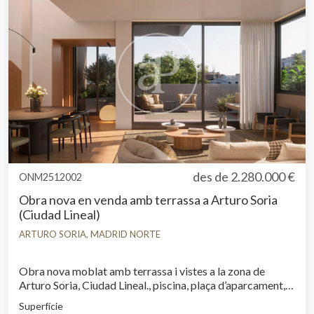
des de
2.280.000 €
ONM2512002
Obra nova en venda amb terrassa a Arturo Soria
(Ciudad Lineal)
ARTURO SORIA, MADRID NORTE
Obra nova moblat amb terrassa i vistes a la zona de
Arturo Soria, Ciudad Lineal., piscina, plaça d’aparcament,
aire condicionat, armaris encastats, balcó, pati posterior,
Superfície
calefacció, consergeria i traster.