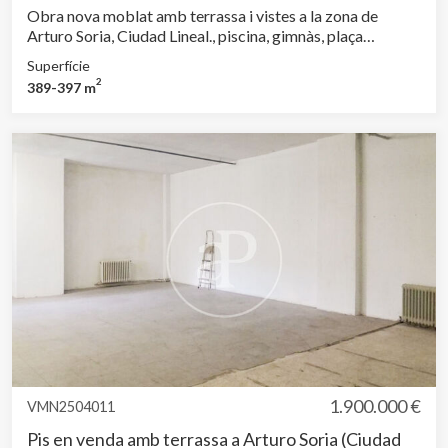
Obra nova moblat amb terrassa i vistes a la zona de
Arturo Soria, Ciudad Lineal., piscina, gimnàs, plaça
d’aparcament, aire condicionat, armaris encastats,
Superfície
bugaderia, balcó, pati posterior, calefacció, consergeria i
2
389-397 m
traster.
1.900.000 €
VMN2504011
Pis en venda amb terrassa a Arturo Soria (Ciudad