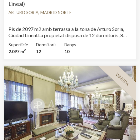
Lineal)
ARTURO SORIA, MADRID NORTE
Pis de 2097 m2 amb terrassa a la zona de Arturo Soria,
Ciudad Lineal.La propietat disposa de 12 dormitoris, 8
banys, plaça d’aparcament, aire condicionat, armaris
Superfície
Dormitoris
Banys
encastats i calefacció.
2
2.097 m
12
10
VENUDA