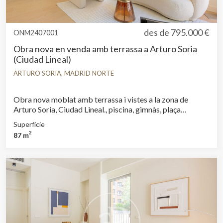
Aquestes cookies són utilitzades per emmagatzemar
informació sobre les preferències i les eleccions personals
de l'usuari a través de l'observació continuada dels seus
des de
795.000 €
ONM2407001
hàbits de navegació. Gràcies a elles, podem conèixer els
hàbits de navegació al lloc web i mostrar publicitat
Obra nova en venda amb terrassa a Arturo Soria
relacionada amb el perfil de navegació de l'usuari.
(Ciudad Lineal)
ARTURO SORIA, MADRID NORTE
Obra nova moblat amb terrassa i vistes a la zona de
Arturo Soria, Ciudad Lineal., piscina, gimnàs, plaça
d’aparcament, aire condicionat, armaris encastats,
Superfície
bugaderia, balcó, pati posterior, calefacció, consergeria i
2
87 m
traster.