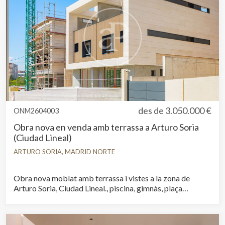
des de
3.050.000 €
ONM2604003
Obra nova en venda amb terrassa a Arturo Soria
(Ciudad Lineal)
ARTURO SORIA, MADRID NORTE
Obra nova moblat amb terrassa i vistes a la zona de
Arturo Soria, Ciudad Lineal., piscina, gimnàs, plaça
d’aparcament, aire condicionat, armaris encastats,
bugaderia, balcó, pati posterior, calefacció i traster.