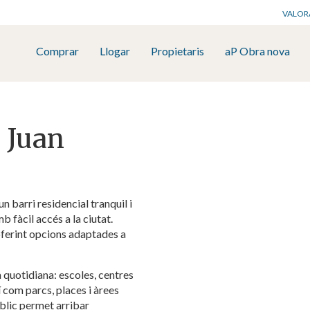
VALOR
Comprar
Llogar
Propietaris
aP Obra nova
 Juan
 barri residencial tranquil i
 fàcil accés a la ciutat.
oferint opcions adaptades a
a quotidiana: escoles, centres
í com parcs, places i àrees
icar cookies
úblic permet arribar