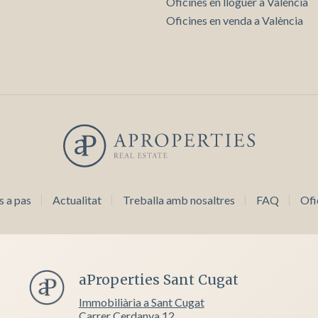
Oficines en lloguer a València
Oficines en venda a València
s a pas
Actualitat
Treballa amb nosaltres
FAQ
Ofi
aProperties Sant Cugat
Immobiliària a Sant Cugat
Carrer Cerdanya 12