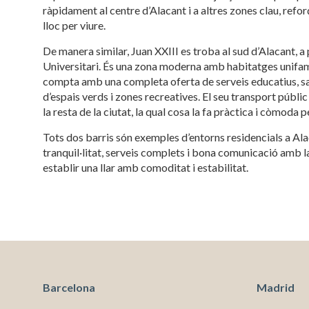
ràpidament al centre d’Alacant i a altres zones clau, refor
lloc per viure.
Tècniq
Aquest l
De manera similar, Juan XXIII es troba al sud d’Alacant, a
millorar
Universitari. És una zona moderna amb habitatges unifami
de les m
compta amb una completa oferta de serveis educatius, san
desitja,
compte 
d’espais verds i zones recreatives. El seu transport públ
la resta de la ciutat, la qual cosa la fa pràctica i còmoda pe
Analít
Tots dos barris són exemples d’entorns residencials a A
Permete
tranquil·litat, serveis complets i bona comunicació amb la 
La info
establir una llar amb comoditat i estabilitat.
de l'act
introdui
Permeten
nostres
Marketi
Aqueste
preferèn
Barcelona
Madrid
dels se
navegaci