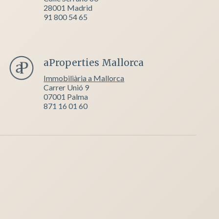
28001 Madrid
91 800 54 65
aProperties Mallorca
Immobiliària a Mallorca
Carrer Unió 9
07001 Palma
871 16 01 60