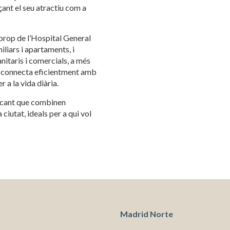
çant el seu atractiu com a
ues i funcionals
Sempre ac
loc web utilitza cookies pròpies per recopilar informació amb la finalitat
 prop de l’Hospital General
 els nostres serveis. Si continua navegant, suposa l'acceptació de la ins
liars i apartaments, i
ateixes. L'usuari té la possibilitat de configurar el navegador podent, si
itaris i comercials, a més
 impedir que siguin instal·lades al disc dur, encara que haurà de tenir e
que aquesta acció podrà ocasionar dificultats de navegació de la pàgi
ic connecta eficientment amb
r a la vida diària.
iques i personalització
lacant que combinen
n fer el seguiment i l'anàlisi del comportament dels usuaris d'aquest ll
ciutat, ideals per a qui vol
rmació recollida mitjançant aquest tipus de cookies s'utilitza en el mes
ivitat del web per a l'elaboració de perfils de navegació dels usuaris per
r millores en funció de l'anàlisi de les dades d'ús que fan els usuaris del
 desar la informació de preferència de l'usuari per millorar la qualitat
 serveis i oferir una millor experiència a través de productes recomanat
ng i publicitat
s cookies són utilitzades per emmagatzemar informació sobre les
cies i les eleccions personals de l'usuari a través de l'observació cont
Madrid Norte
us hàbits de navegació. Gràcies a elles, podem conèixer els hàbits de
ó al lloc web i mostrar publicitat relacionada amb el perfil de navegac