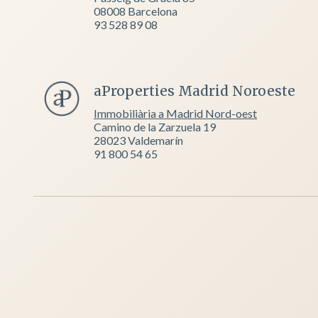
08008 Barcelona
93 528 89 08
aProperties Madrid Noroeste
Immobiliària a Madrid Nord-oest
Camino de la Zarzuela 19
28023 Valdemarín
91 800 54 65