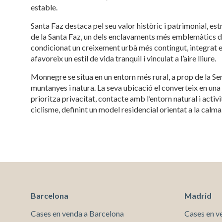
estable.
Tècniq
Santa Faz destaca pel seu valor històric i patrimonial, es
Aquest l
de la Santa Faz, un dels enclavaments més emblemàtics de
millorar
condicionat un creixement urbà més contingut, integrat e
de les m
desitja,
afavoreix un estil de vida tranquil i vinculat a l’aire lliure.
compte 
Monnegre se situa en un entorn més rural, a prop de la S
muntanyes i natura. La seva ubicació el converteix en una 
Analít
prioritza privacitat, contacte amb l’entorn natural i activ
Permete
ciclisme, definint un model residencial orientat a la calma
La info
de l'act
introdui
Permeten
nostres
Marketi
Aqueste
Barcelona
Madrid
preferèn
dels se
Cases en venda a Barcelona
Cases en v
navegaci
l'usuari.