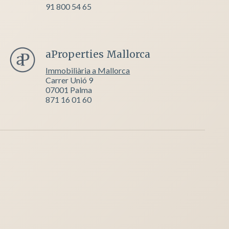
91 800 54 65
aProperties Mallorca
Immobiliària a Mallorca
Carrer Unió 9
07001 Palma
871 16 01 60