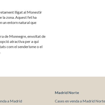
ues i funcionals
Sempre ac
tretament lligat al Monestir
loc web utilitza cookies pròpies per recopilar informació amb la finalitat
 la zona. Aquest fet ha
 els nostres serveis. Si continua navegant, suposa l'acceptació de la ins
n un entorn natural que
ateixes. L'usuari té la possibilitat de configurar el navegador podent, si
 impedir que siguin instal·lades al disc dur, encara que haurà de tenir e
que aquesta acció podrà ocasionar dificultats de navegació de la pàgi
erra de Monnegre, envoltat de
opció atractiva per a qui
iques i personalització
itats com el senderisme o el
n fer el seguiment i l'anàlisi del comportament dels usuaris d'aquest ll
.
rmació recollida mitjançant aquest tipus de cookies s'utilitza en el mes
ivitat del web per a l'elaboració de perfils de navegació dels usuaris per
r millores en funció de l'anàlisi de les dades d'ús que fan els usuaris del
 desar la informació de preferència de l'usuari per millorar la qualitat
 serveis i oferir una millor experiència a través de productes recomanat
ng i publicitat
s cookies són utilitzades per emmagatzemar informació sobre les
Madrid Norte
cies i les eleccions personals de l'usuari a través de l'observació cont
us hàbits de navegació. Gràcies a elles, podem conèixer els hàbits de
enda a Madrid
Cases en venda a Madrid Nort
ó al lloc web i mostrar publicitat relacionada amb el perfil de navegac