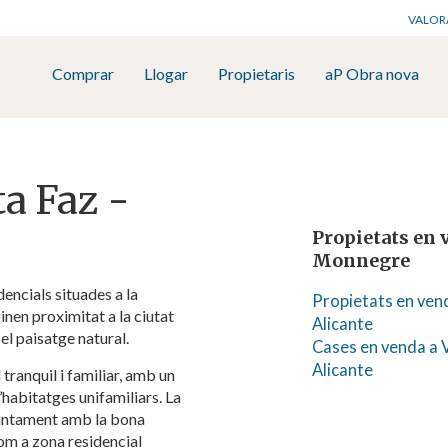
VALOR
Comprar
Llogar
Propietaris
aP Obra nova
ta Faz -
Propietats en 
Monnegre
encials situades a la
Propietats en vend
nen proximitat a la ciutat
Alicante
el paisatge natural.
Cases en venda a V
Alicante
tranquil i familiar, amb un
’habitatges unifamiliars. La
icar cookies
juntament amb la bona
om a zona residencial