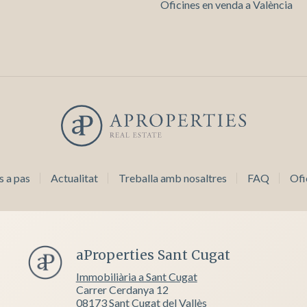
Oficines en venda a València
s a pas
Actualitat
Treballa amb nosaltres
FAQ
Ofi
aProperties Sant Cugat
Immobiliària a Sant Cugat
Carrer Cerdanya 12
08173 Sant Cugat del Vallès