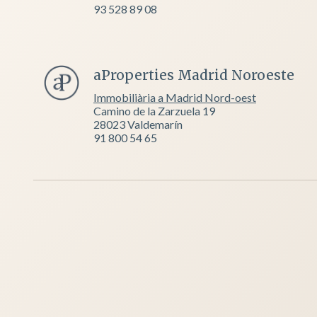
93 528 89 08
aProperties Madrid Noroeste
Immobiliària a Madrid Nord-oest
Camino de la Zarzuela 19
28023 Valdemarín
91 800 54 65