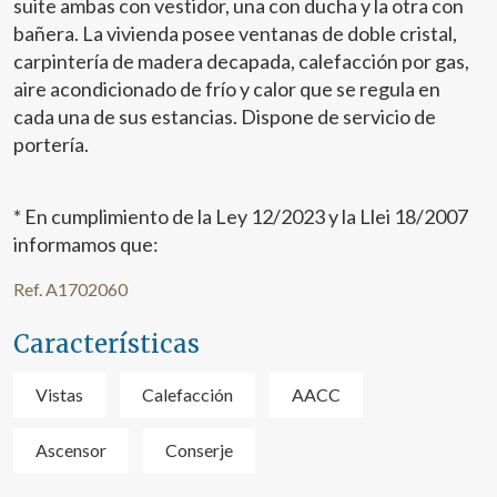
suite ambas con vestidor, una con ducha y la otra con
bañera. La vivienda posee ventanas de doble cristal,
carpintería de madera decapada, calefacción por gas,
aire acondicionado de frío y calor que se regula en
cada una de sus estancias. Dispone de servicio de
portería.
* En cumplimiento de la Ley 12/2023 y la Llei 18/2007
informamos que:
Ref. A1702060
Características
Modificar cookies
Vistas
Calefacción
AACC
Técnicas y funcionales
Siempre activas
Ascensor
Conserje
Este sitio web utiliza Cookies propias para recopilar
información con la finalidad de mejorar nuestros servicios.
Si continua navegando, supone la aceptación de la