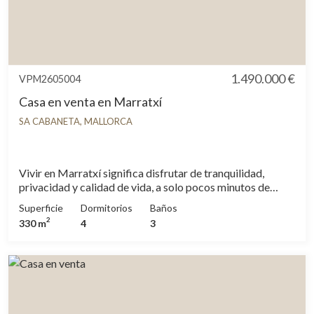
1.490.000 €
VPM2605004
Casa en venta en Marratxí
SA CABANETA, MALLORCA
Vivir en Marratxí significa disfrutar de tranquilidad,
privacidad y calidad de vida, a solo pocos minutos de
Palma. Una de las zonas residenciales más demandadas
Superficie
Dormitorios
Baños
de Mallorca por su excelente conexión, servicios, colegios
2
330 m
4
3
y ambiente familiar. Este espectacular chalet
independiente combina amplitud, carácter y una perfecta
conexión entre interior y exterior. Rodeado de un cuidado
jardín con piscina privada, limonero y un precioso olivo en
la entrada, ofrece un entorno mediterráneo ideal para
disfrutar durante todo el año. Con aproximadamente 340
m² construidos en una parcela de 805 mts2, la vivienda