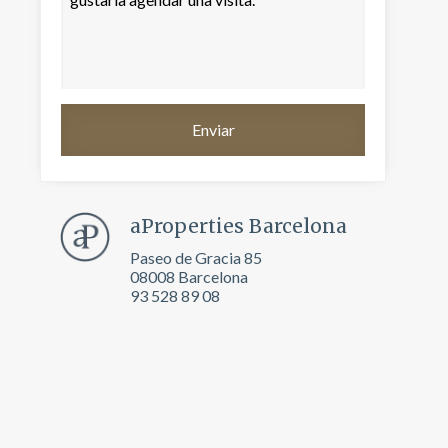
aProperties Barcelona
Paseo de Gracia 85
08008 Barcelona
93 528 89 08
activas
d de
egador
ue
egación