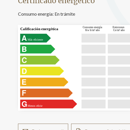
Certificado energético
Consumo energía:
En trámite
Consumo energía
Emisiones
Calificación energética
Kw h/m² año
Co/m² año
Más eficiente
Menos eficie