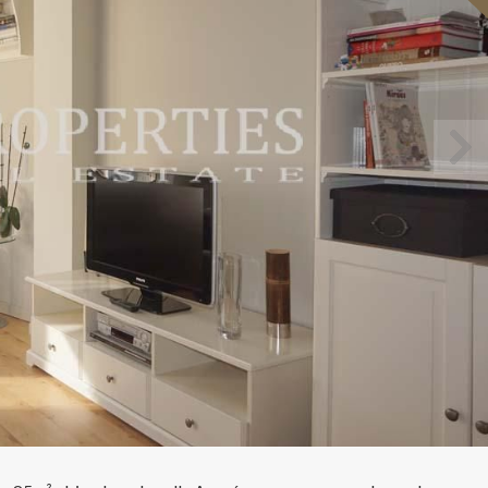
icar cookies
as y funcionales
Siempre 
io web utiliza Cookies propias para recopilar información con la finalida
 nuestros servicios. Si continua navegando, supone la aceptación de la
ción de las mismas. El usuario tiene la posibilidad de configurar su nav
o, si así lo desea, impedir que sean instaladas en su disco duro, aunq
tener en cuenta que dicha acción podrá ocasionar dificultades de nav
ágina web.