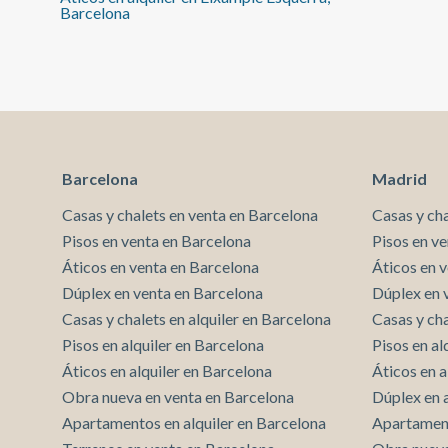
excelentes conexiones con el resto de la ciudad. Es
Barcelona
una vivienda especialmente indicada para una pareja,
profesionales o residentes internacionales que
busquen diseño contemporáneo, eficiencia
energética y una ubicación céntrica sin renunciar a la
calma. Una propuesta singular para quienes desean
instalarse en uno de los enclaves más valorados de
Barcelona. Contacte con aProperties Real Estate
para ampliar información o concertar una visita.* En
Barcelona
Madrid
cumplimiento de la Ley 12/2023 y la Ley 18/2007
informamos que:Este inmueble no dispone de índice
Casas y chalets en venta en Barcelona
Casas y ch
R.P.LL. Respecto a la presente propiedad no existe
Pisos en venta en Barcelona
Pisos en v
certificado informativo estatal de referencia de
Áticos en venta en Barcelona
Áticos en 
precios de alquiler.No consta contrato de
arrendamiento de vivienda en los últimos 5 años.Este
Dúplex en venta en Barcelona
Dúplex en 
propietario ostenta la condición de gran tenedor.
Casas y chalets en alquiler en Barcelona
Casas y cha
Pisos en alquiler en Barcelona
Pisos en al
Áticos en alquiler en Barcelona
Áticos en a
Obra nueva en venta en Barcelona
Dúplex en 
Apartamentos en alquiler en Barcelona
Apartament