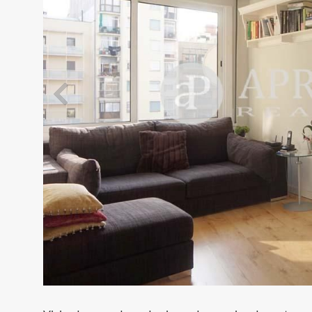
Modif
Técnic
Este sit
mejorar
instala
pudiend
deberá 
de la p