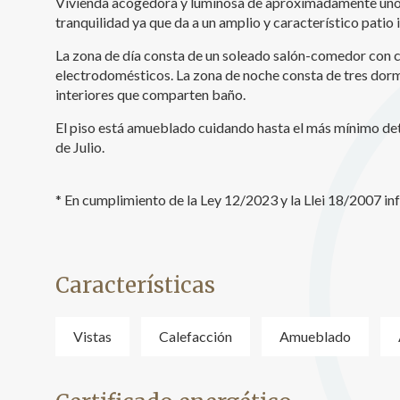
Vivienda acogedora y luminosa de aproximadamente unos
tranquilidad ya que da a un amplio y característico patio
Analít
La zona de día consta de un soleado salón-comedor con c
Permite
sitio we
electrodomésticos. La zona de noche consta de tres dormit
medició
interiores que comparten baño.
los usua
que hac
El piso está amueblado cuidando hasta el más mínimo det
del usu
experie
de Julio.
Market
* En cumplimiento de la Ley 12/2023 y la Llei 18/2007 i
Estas c
eleccio
hábitos
en el si
usuario
Características
Vistas
Calefacción
Amueblado