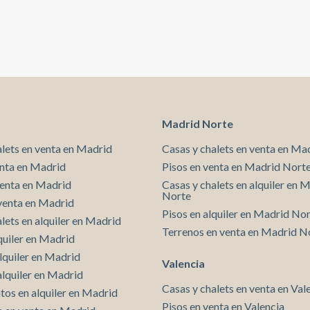
una vivienda contemporánea, pensado para quienes
desean vivir el Eixample con estilo, tranquilidad y
máxima comodidad, rodeado de la mejor oferta de
comercios, gastronomía, servicios y conexiones, en
una de las ubicaciones más deseadas de la ciudad.* En
cumplimiento de la Ley 12/2023 y la Ley 18/2007
informamos que:Índice de R.P.LL: 24,00 € / m2
Respecto a la presente propiedad no existe
certificado informativo estatal de referencia de
Madrid Norte
precios de alquiler.No consta contrato de
arrendamiento de vivienda en los últimos 5 años.Este
alets en venta en Madrid
Casas y chalets en venta en Ma
propietario ostenta la condición de gran tenedor.
enta en Madrid
Pisos en venta en Madrid Nort
venta en Madrid
Casas y chalets en alquiler en 
Norte
venta en Madrid
Pisos en alquiler en Madrid No
lets en alquiler en Madrid
Terrenos en venta en Madrid N
quiler en Madrid
lquiler en Madrid
Valencia
alquiler en Madrid
Casas y chalets en venta en Val
os en alquiler en Madrid
Pisos en venta en Valencia