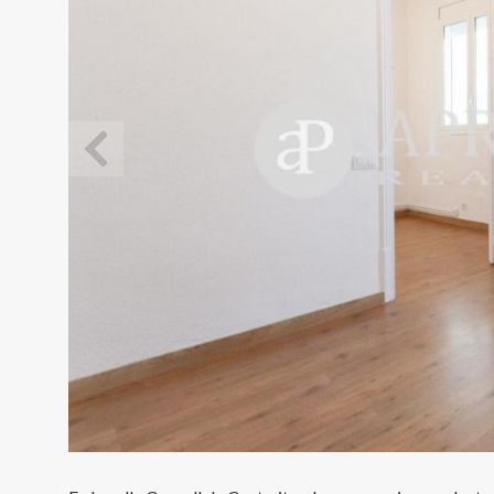
Modif
Técnic
Este sit
mejorar
instala
pudiend
deberá 
de la p