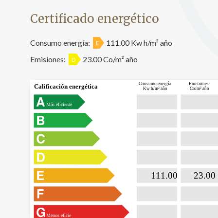
Certificado energético
Consumo energía:
111.00 Kw h/m² año
E
Emisiones:
23.00 Co/m² año
D
Consumo energía
Emisiones
Calificación energética
Kw h/m² año
Co/m² año
Más eficiente

                           111.00                

                              23.00  
Menos eficie