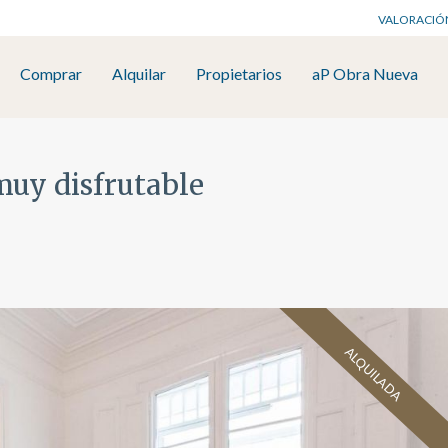
VALORACIÓ
Comprar
Alquilar
Propietarios
aP Obra Nueva
muy disfrutable
ALQUILADA