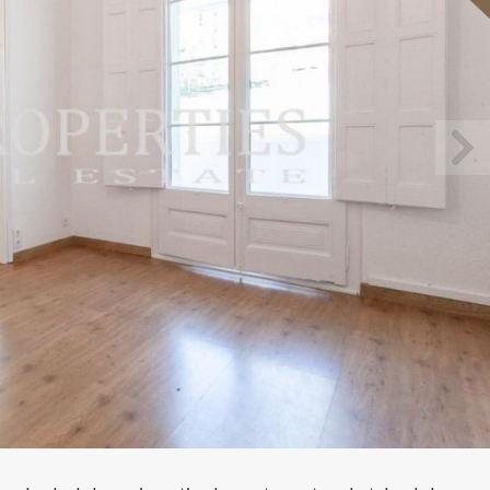
icar cookies
as y funcionales
Siempre 
io web utiliza Cookies propias para recopilar información con la finalida
 nuestros servicios. Si continua navegando, supone la aceptación de la
ción de las mismas. El usuario tiene la posibilidad de configurar su nav
o, si así lo desea, impedir que sean instaladas en su disco duro, aunq
tener en cuenta que dicha acción podrá ocasionar dificultades de nav
ágina web.