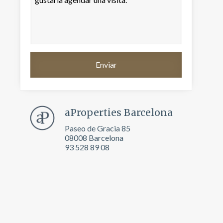
aProperties Barcelona
Paseo de Gracia 85
08008 Barcelona
93 528 89 08
activas
d de
egador
ue
egación