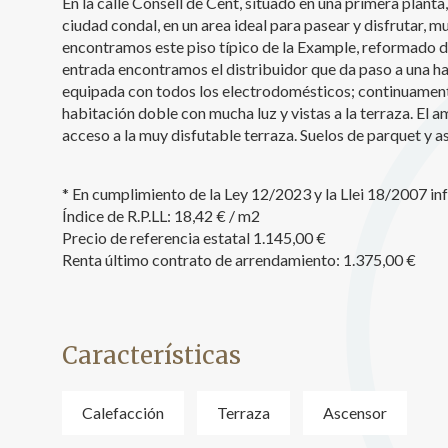
En la calle Consell de Cent, situado en una primera planta
ciudad condal, en un area ideal para pasear y disfrutar, 
Analít
encontramos este piso típico de la Example, reformado d
Permite
entrada encontramos el distribuidor que da paso a una h
sitio we
equipada con todos los electrodomésticos; continuament
medició
habitación doble con mucha luz y vistas a la terraza. El a
los usua
que hac
acceso a la muy disfutable terraza. Suelos de parquet y a
del usu
experie
* En cumplimiento de la Ley 12/2023 y la Llei 18/2007 i
Market
Índice de R.P.LL: 18,42 € / m2
Precio de referencia estatal 1.145,00 €
Estas c
Renta último contrato de arrendamiento: 1.375,00 €
eleccio
hábitos
en el si
usuario
Características
Calefacción
Terraza
Ascensor