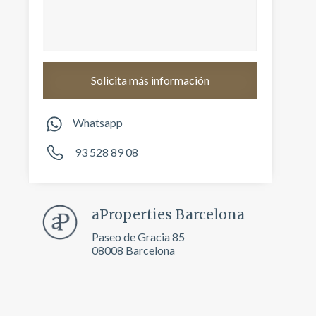
Whatsapp
93 528 89 08
aProperties Barcelona
activas
Paseo de Gracia 85
d de
08008 Barcelona
egador
ue
egación