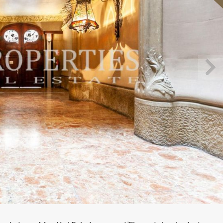
icar cookies
as y funcionales
Siempre 
io web utiliza Cookies propias para recopilar información con la finalida
 nuestros servicios. Si continua navegando, supone la aceptación de la
ción de las mismas. El usuario tiene la posibilidad de configurar su nav
o, si así lo desea, impedir que sean instaladas en su disco duro, aunq
tener en cuenta que dicha acción podrá ocasionar dificultades de nav
ágina web.