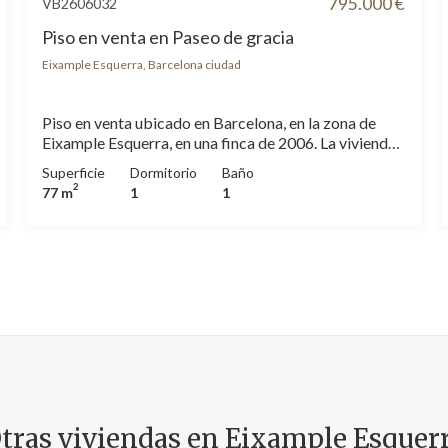
795.000 €
VB2606032
Piso en venta en Paseo de gracia
Eixample Esquerra, Barcelona ciudad
Piso en venta ubicado en Barcelona, en la zona de
Eixample Esquerra, en una finca de 2006. La vivienda
está en el octavo piso y es un apartamento de 1
Superficie
Dormitorio
Baño
habitación con 1 baño. El comedor y el salón están en
2
77 m
1
1
una misma estancia, y aparte, la cocina. Totalmente
equipada con electrodomésticos de primera. Sus 77
metros contruidos están perfectamente
aprovechados, y el piso está orientado a sur y tiene
vistas a patio interior de manzana.
tras viviendas en Eixample Esquer