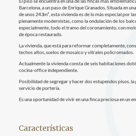
El piso se encuentra en una de las fincas más emblemáti
Barcelona, a un paso de Enrique Granados. Situada en una 
Analít
de unos 243m², esta vivienda es de lo más especial por las
Permite
plenamente modernistas, como la ondulación de los balcon
sitio we
especialmente, todo el tramo del coronamiento, con mold
medició
de época restaurado.
los usua
que hac
del usu
La vivienda, que está para reformar completamente, cons
experie
techos altos, suelos de mosaico y vitrales policromados.
Actualmente la vivienda consta de seis habitaciones doble
Market
cocina-office independiente.
Estas c
eleccio
Posibilidad de segregar y hacer dos estupendos pisos, la 
hábitos
servicio de portería.
en el si
usuario
Es una oportunidad de vivir en una finca preciosa en un en
Características