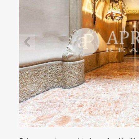
Modif
Técnic
Este sit
mejorar
instala
pudiend
deberá 
de la p