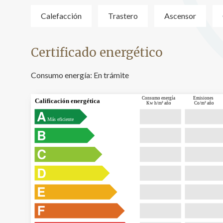
Calefacción
Trastero
Ascensor
Certificado energético
Consumo energía:
En trámite
Consumo energía
Emisiones
Calificación energética
Kw h/m² año
Co/m² año
Más eficiente