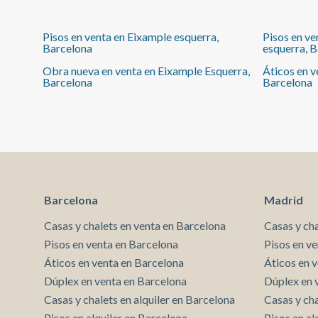
de despacho, 1 baño completo, 1 aseo y la zona de
aguas. La reforma se ha hecho respetando los
Pisos en venta en Eixample esquerra,
Pisos en ve
elementos de época, de manera que se han
Barcelona
esquerra, 
conservado algunos pavimentos hidráulicos
combinándolos con pavimentos creados a partir del
Obra nueva en venta en Eixample Esquerra,
Áticos en v
molde de la baldosa original y tarimas de madera
Barcelona
Barcelona
natural. Techos altos artesanados que confieren a la
vivienda una elegancia especial. Climatización por
conductos independiente para la zona día y la zona
noche. Espectacular finca regia con ascensor y
servicio de conserjería.
Barcelona
Madrid
Casas y chalets en venta en Barcelona
Casas y ch
Pisos en venta en Barcelona
Pisos en v
Áticos en venta en Barcelona
Áticos en 
Dúplex en venta en Barcelona
Dúplex en 
Casas y chalets en alquiler en Barcelona
Casas y cha
Pisos en alquiler en Barcelona
Pisos en al