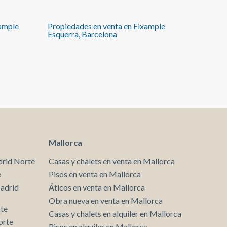
de gama alta, placa de cocción por inducción oculta
“Cooking Surface”, descalcificador, sistema osmosis,
xample
Propiedades en venta en Eixample
suelo de parque natural, mosquiteras, ventanas de
Esquerra, Barcelona
doble puerto oscilobatientes, sistema domótico para
controlar las luces de la vivienda, y un largo etcétera
de pequeños detalles que hacen de ésta, una
propiedad sin igual en la zona. El edificio tiene
sistema de video vigilancia las 24h y dos ascensores.
Opción de alquilar plaza de parking para
coche/moto.
Mallorca
drid Norte
Casas y chalets en venta en Mallorca
e
Pisos en venta en Mallorca
Madrid
Áticos en venta en Mallorca
Obra nueva en venta en Mallorca
rte
Casas y chalets en alquiler en Mallorca
orte
Pisos en alquiler en Mallorca