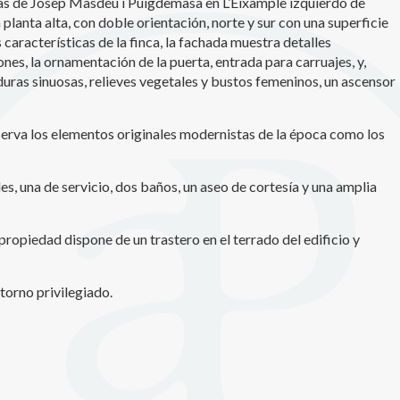
cas de Josep Masdéu i Puigdemasa en L’Eixample izquierdo de
planta alta, con doble orientación, norte y sur con una superficie
icas y personalización
 características de la finca, la fachada muestra detalles
n realizar el seguimiento y análisis del comportamiento de los usuarios
es, la ornamentación de la puerta, entrada para carruajes, y,
b. La información recogida mediante este tipo de cookies se utiliza en l
uras sinuosas, relieves vegetales y bustos femeninos, un ascensor
n de la actividad de la web para la elaboración de perfiles de navegac
rios con el fin de introducir mejoras en función del análisis de los dato
en los usuarios del servicio. Permiten guardar la información de prefe
ario para mejorar la calidad de nuestros servicios y para ofrecer una m
erva los elementos originales modernistas de la época como los
ncia a través de productos recomendados.
s, una de servicio, dos baños, un aseo de cortesía y una amplia
ing y publicidad
ookies son utilizadas para almacenar información sobre las preferencia
nes personales del usuario a través de la observación continuada de s
propiedad dispone de un trastero en el terrado del edificio y
 de navegación. Gracias a ellas, podemos conocer los hábitos de nave
tio web y mostrar publicidad relacionada con el perfil de navegación del
.
torno privilegiado.
Guardar configuración
Aceptar todas