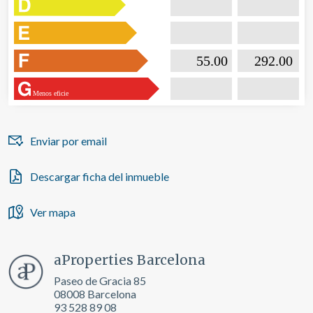
de navegación en el sitio web y mostrar publicidad
relacionada con el perfil de navegación del usuario.

                           55.00                  

                              292.00       
Menos eficie
Enviar por email
Descargar ficha del inmueble
Ver mapa
aProperties Barcelona
Paseo de Gracia 85
08008 Barcelona
93 528 89 08