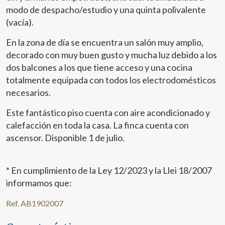
modo de despacho/estudio y una quinta polivalente
(vacía).
En la zona de día se encuentra un salón muy amplio,
decorado con muy buen gusto y mucha luz debido a los
dos balcones a los que tiene acceso y una cocina
totalmente equipada con todos los electrodomésticos
necesarios.
Este fantástico piso cuenta con aire acondicionado y
calefacción en toda la casa. La finca cuenta con
ascensor. Disponible 1 de julio.
Modificar cookies
* En cumplimiento de la Ley 12/2023 y la Llei 18/2007
informamos que:
Técnicas y funcionales
Siempre activas
Ref. AB1902007
Este sitio web utiliza Cookies propias para recopilar
información con la finalidad de mejorar nuestros servicios.