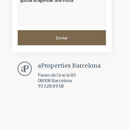
aProperties Barcelona
Paseo de Gracia 85
08008 Barcelona
93 528 89 08
activas
d de
egador
ue
egación