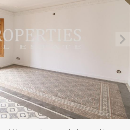
icar cookies
as y funcionales
Siempre 
io web utiliza Cookies propias para recopilar información con la finalida
 nuestros servicios. Si continua navegando, supone la aceptación de la
ción de las mismas. El usuario tiene la posibilidad de configurar su nav
o, si así lo desea, impedir que sean instaladas en su disco duro, aunq
tener en cuenta que dicha acción podrá ocasionar dificultades de nav
ágina web.