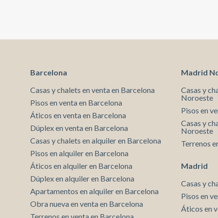
una vivienda especialmente indicada para una pareja,
profesionales o residentes internacionales que
busquen diseño contemporáneo, eficiencia
energética y una ubicación céntrica sin renunciar a la
calma. Una propuesta singular para quienes desean
instalarse en uno de los enclaves más valorados de
Barcelona. Contacte con aProperties Real Estate
para ampliar información o concertar una visita.* En
Barcelona
Madrid N
cumplimiento de la Ley 12/2023 y la Ley 18/2007
informamos que:Este inmueble no dispone de índice
Casas y chalets en venta en Barcelona
Casas y ch
Noroeste
R.P.LL. Respecto a la presente propiedad no existe
Pisos en venta en Barcelona
certificado informativo estatal de referencia de
Pisos en v
Áticos en venta en Barcelona
precios de alquiler.No consta contrato de
Casas y cha
arrendamiento de vivienda en los últimos 5 años.Este
Dúplex en venta en Barcelona
Noroeste
propietario ostenta la condición de gran tenedor.
Casas y chalets en alquiler en Barcelona
Terrenos e
Pisos en alquiler en Barcelona
Áticos en alquiler en Barcelona
Madrid
Dúplex en alquiler en Barcelona
Casas y ch
Apartamentos en alquiler en Barcelona
Pisos en v
Obra nueva en venta en Barcelona
Áticos en 
Terrenos en venta en Barcelona