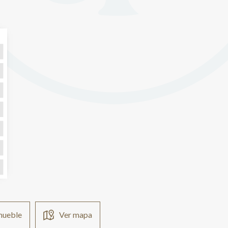
nmueble
Ver mapa