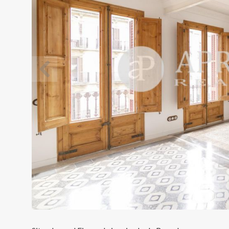
Modif
Técnic
Este sit
mejorar
instala
pudiend
deberá 
de la p