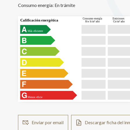
Consumo energía:
En trámite
Consumo energía
Emisiones
Calificación energética
Kw h/m² año
Co/m² año
Más eficiente
Menos eficie
Enviar por email
Descargar ficha del i