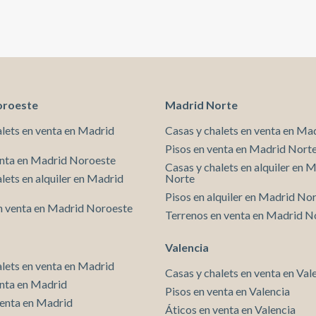
individual y climatización por conductos. La finca
cuenta con ascensor, conserje diurno y vigilancia 24
horas. Disponible en marzo de 2026. La finalidad del
contrato es temporal de estancia mínima 12 meses
justificados* En cumplimiento de la Ley 12/2023 y la
Ley 18/2007 informamos que:Índice de R.P.LL: 11,00
€ / m2 Respecto a la presente propiedad no existe
certificado informativo estatal de referencia de
oroeste
Madrid Norte
precios de alquiler.No consta contrato de
arrendamiento de vivienda en los últimos 5 años.Este
alets en venta en Madrid
Casas y chalets en venta en Ma
propietario no ostenta la condición de gran tenedor.
Pisos en venta en Madrid Nort
Cédula de habitabilidad: CHB01976622*** Se
enta en Madrid Noroeste
Casas y chalets en alquiler en 
omiten los últimos tres dígitos para preservar el uso
lets en alquiler en Madrid
Norte
correcto de la información; el número completo está
Pisos en alquiler en Madrid No
disponible bajo solicitud de los interesados.
n venta en Madrid Noroeste
Terrenos en venta en Madrid N
Valencia
alets en venta en Madrid
Casas y chalets en venta en Val
enta en Madrid
Pisos en venta en Valencia
venta en Madrid
Áticos en venta en Valencia