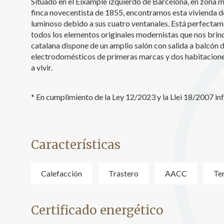
Situado en el Eixample izquierdo de Barcelona, en zona 
finca novecentista de 1855, encontramos esta vivienda 
Analít
luminoso debido a sus cuatro ventanales. Está perfecta
Permite
todos los elementos originales modernistas que nos brin
sitio we
catalana dispone de un amplio salón con salida a balcón 
medició
electrodomésticos de primeras marcas y dos habitaciones e
los usua
que hac
a vivir.
del usu
experie
* En cumplimiento de la Ley 12/2023 y la Llei 18/2007 i
Market
Estas c
eleccio
hábitos
Características
en el si
usuario
Calefacción
Trastero
AACC
Te
Certificado energético