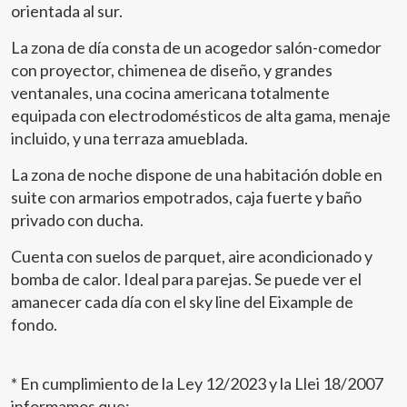
orientada al sur.
La zona de día consta de un acogedor salón-comedor
con proyector, chimenea de diseño, y grandes
ventanales, una cocina americana totalmente
equipada con electrodomésticos de alta gama, menaje
incluido, y una terraza amueblada.
La zona de noche dispone de una habitación doble en
suite con armarios empotrados, caja fuerte y baño
privado con ducha.
Cuenta con suelos de parquet, aire acondicionado y
bomba de calor. Ideal para parejas. Se puede ver el
Modificar cookies
amanecer cada día con el sky line del Eixample de
fondo.
Técnicas y funcionales
Siempre activas
Este sitio web utiliza Cookies propias para recopilar
* En cumplimiento de la Ley 12/2023 y la Llei 18/2007
información con la finalidad de mejorar nuestros servicios.
informamos que: