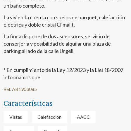
un baño completo.
La vivienda cuenta con suelos de parquet, calefacción
eléctrica y doble cristal Climalit.
La finca dispone de dos ascensores, servicio de
conserjería y posibilidad de alquilar una plaza de
parking al lado de la calle Urgell.
* En cumplimiento de la Ley 12/2023 y la Llei 18/2007
informamos que:
Modificar cookies
Ref. AB1903085
Características
Técnicas y funcionales
Siempre activas
Este sitio web utiliza Cookies propias para recopilar
Vistas
Calefacción
AACC
información con la finalidad de mejorar nuestros servicios.
Si continua navegando, supone la aceptación de la
instalación de las mismas. El usuario tiene la posibilidad