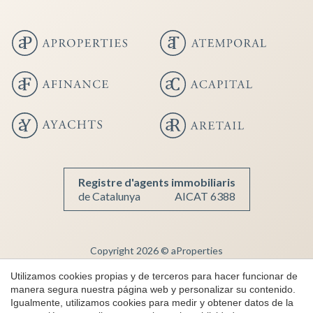
Guardar configuración
Aceptar todas
Registre d'agents immobiliaris
de Catalunya
AICAT 6388
Copyright 2026 © aProperties
Inmobiliaria de lujo
Utilizamos cookies propias y de terceros para hacer funcionar de
manera segura nuestra página web y personalizar su contenido.
AICAT 6388
Igualmente, utilizamos cookies para medir y obtener datos de la
Aviso Legal