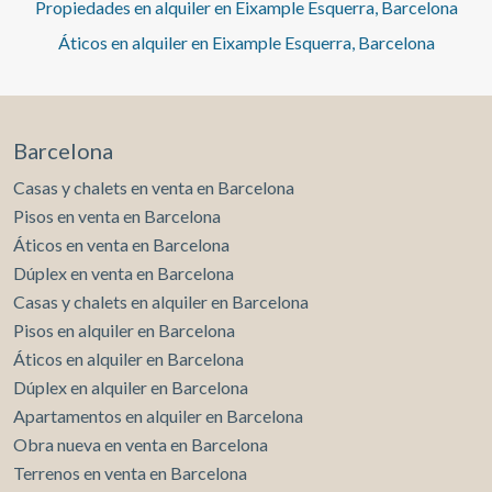
Propiedades en alquiler en Eixample Esquerra, Barcelona
por conductos • Suelos de parquet, que aportan calidez •
Persianas eléctricas • Excelente aislamiento y
Áticos en alquiler en Eixample Esquerra, Barcelona
cerramientos • Todo nuevo, impecable y a estrenar Un
piso que conserva el alma de la Barcelona modernista y
ofrece el bienestar de una vivienda contemporánea,
pensado para quienes desean vivir el Eixample con estilo,
tranquilidad y máxima comodidad, rodeado de la mejor
Barcelona
oferta de comercios, gastronomía, servicios y conexiones,
en una de las ubicaciones más deseadas de la ciudad.* En
Casas y chalets en venta en Barcelona
cumplimiento de la Ley 12/2023 y la Ley 18/2007
Pisos en venta en Barcelona
informamos que:Índice de R.P.LL: 24,00 € / m2 Respecto a
Áticos en venta en Barcelona
la presente propiedad no existe certificado informativo
Dúplex en venta en Barcelona
estatal de referencia de precios de alquiler.No consta
contrato de arrendamiento de vivienda en los últimos 5
Casas y chalets en alquiler en Barcelona
años.Este propietario ostenta la condición de gran
Pisos en alquiler en Barcelona
tenedor.
Áticos en alquiler en Barcelona
Dúplex en alquiler en Barcelona
Apartamentos en alquiler en Barcelona
Obra nueva en venta en Barcelona
Terrenos en venta en Barcelona