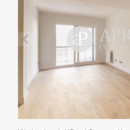
Modif
Técnic
Este sit
mejorar
instala
pudiend
deberá 
de la p