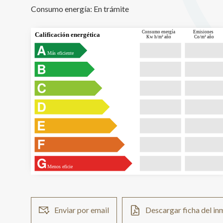
Consumo energía:
En trámite
Consumo energía
Emisiones
Calificación energética
Kw h/m² año
Co/m² año
Más eficiente
Menos eficie
Enviar por email
Descargar ficha del i