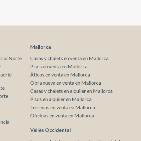
Barcelona modernista y ofrece el bienestar de una
vivienda contemporánea, pensado para quienes
desean vivir el Eixample con estilo, tranquilidad y
máxima comodidad, rodeado de la mejor oferta de
comercios, gastronomía, servicios y conexiones, en
una de las ubicaciones más deseadas de la ciudad.* En
cumplimiento de la Ley 12/2023 y la Ley 18/2007
informamos que:Índice de R.P.LL: 24,00 € / m2
Mallorca
Respecto a la presente propiedad no existe
certificado informativo estatal de referencia de
drid Norte
Casas y chalets en venta en Mallorca
precios de alquiler.No consta contrato de
e
Pisos en venta en Mallorca
arrendamiento de vivienda en los últimos 5 años.Este
Madrid
Áticos en venta en Mallorca
propietario ostenta la condición de gran tenedor.
Obra nueva en venta en Mallorca
rte
Casas y chalets en alquiler en Mallorca
orte
Pisos en alquiler en Mallorca
Terrenos en venta en Mallorca
Oficinas en venta en Mallorca
encia
Vallès Occidental