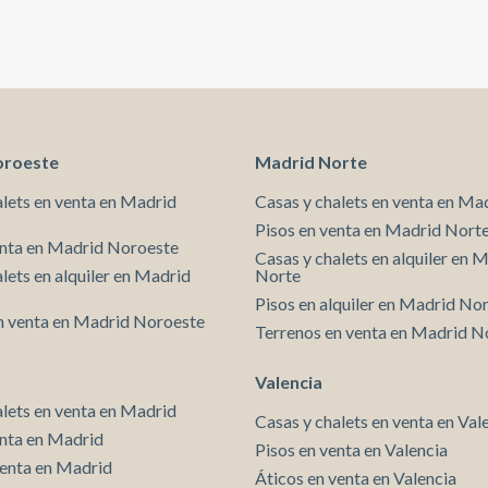
Barcelona modernista y ofrece el bienestar de una
vivienda contemporánea, pensado para quienes
desean vivir el Eixample con estilo, tranquilidad y
máxima comodidad, rodeado de la mejor oferta de
comercios, gastronomía, servicios y conexiones, en
una de las ubicaciones más deseadas de la ciudad.* En
cumplimiento de la Ley 12/2023 y la Ley 18/2007
informamos que:Índice de R.P.LL: 24,00 € / m2
oroeste
Madrid Norte
Respecto a la presente propiedad no existe
certificado informativo estatal de referencia de
alets en venta en Madrid
Casas y chalets en venta en Ma
precios de alquiler.No consta contrato de
Pisos en venta en Madrid Nort
arrendamiento de vivienda en los últimos 5 años.Este
enta en Madrid Noroeste
Casas y chalets en alquiler en 
propietario ostenta la condición de gran tenedor.
lets en alquiler en Madrid
Norte
Pisos en alquiler en Madrid No
n venta en Madrid Noroeste
Terrenos en venta en Madrid N
Valencia
alets en venta en Madrid
Casas y chalets en venta en Val
enta en Madrid
Pisos en venta en Valencia
venta en Madrid
Áticos en venta en Valencia