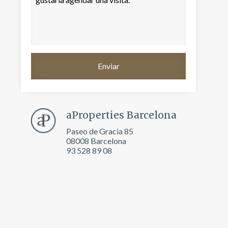
aProperties Barcelona
Paseo de Gracia 85
08008 Barcelona
93 528 89 08
activas
d de
egador
ue
egación