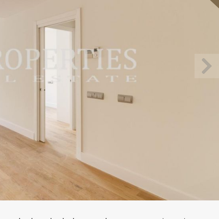
icar cookies
as y funcionales
Siempre 
io web utiliza Cookies propias para recopilar información con la finalida
 nuestros servicios. Si continua navegando, supone la aceptación de la
ción de las mismas. El usuario tiene la posibilidad de configurar su nav
o, si así lo desea, impedir que sean instaladas en su disco duro, aunq
tener en cuenta que dicha acción podrá ocasionar dificultades de nav
ágina web.