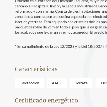
Ubicado en el corazón del Eixample Esquerra, muy bien 
cercano al Hospital Clínico y la Escola Industrial de Bar
Analít
reformado y con alarma. Consta de tres habitaciones, un
Permite
zona de día consiste en una cocina equipada con electro
sitio we
interior y terraza. Está equipado con cristales dobles para
medició
parquet de roble de 2cm en todo el piso que le da gran c
los usua
que hac
los acabados que le dan un aire muy acogedor. El precio i
del usu
experie
* En cumplimiento de la Ley 12/2023 y la Llei 18/2007 i
Market
Estas c
eleccio
hábitos
Características
en el si
usuario
Calefacción
AACC
Terraza
Tie
Certificado energético