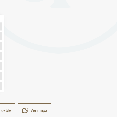
nmueble
Ver mapa