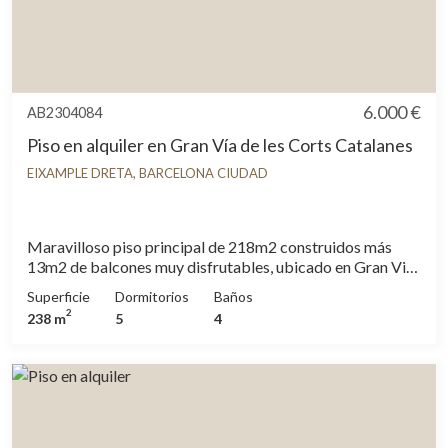
6.000 €
AB2304084
Piso en alquiler en Gran Vía de les Corts Catalanes
EIXAMPLE DRETA, BARCELONA CIUDAD
Maravilloso piso principal de 218m2 construidos más
13m2 de balcones muy disfrutables, ubicado en Gran Via
de les Corts Catalanes, junto al prestigioso Paseo Sant
Superficie
Dormitorios
Baños
Joan, la Plaza Tetuán, a escasos minutos de Plaza
2
238 m
5
4
Catalunya, el Parc de la Ciudadela y la Estació del Nord,
rodeado de todo tipo de servicios, comercios,
restaurantes y colegios y excelentemente comunicado.
Tiene una excelente distribución en 6 estancias de buen
tamaño, todas ellas con salida al exterior. La instalación
está pensada para dos cuartos de baño, aunque se podrian
hacer tres. Por tu tamaño, ubicación y distribución podria