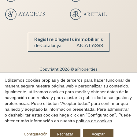
Guardar configuración
Aceptar todas
Registre d'agents immobiliaris
de Catalunya
AICAT 6388
Copyright 2026 © aProperties
Inmobiliaria de lujo
Utilizamos cookies propias y de terceros para hacer funcionar de
manera segura nuestra página web y personalizar su contenido.
AICAT 6388
Igualmente, utilizamos cookies para medir y obtener datos de la
Aviso Legal
navegación que realiza y para ajustar la publicidad a sus gustos y
preferencias. Pulse el botón "Aceptar todas" para confirmar que
Política de Privacidad
ha leído y aceptado la información presentada. Para administrar
Política de cookies
o deshabilitar estas cookies haga click en "Configuración". Puede
obtener más información en nuestra
política de cookies
.
Canal de denuncias
Solicita más información
by
iEstrategic
Configuración
Rechazar
Aceptar