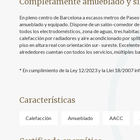
Completamente amueblado y si
Analít
En pleno centro de Barcelona a escasos metros de Pase
Permite
amueblado y equipado. Dispone de un salón-comedor de 
sitio we
medició
todos los electrodomésticos, zona de aguas, tres habitac
los usua
calefacción por radiadores y aire acondicionado por split.
que hac
piso en altura real con orientación sur- sureste. Excelen
del usu
experie
alrededores cuentan con todos los servicios, múltiples ba
Market
* En cumplimiento de la Ley 12/2023 y la Llei 18/2007 i
Estas c
eleccio
hábitos
en el si
usuario
Características
Calefacción
Amueblado
AACC