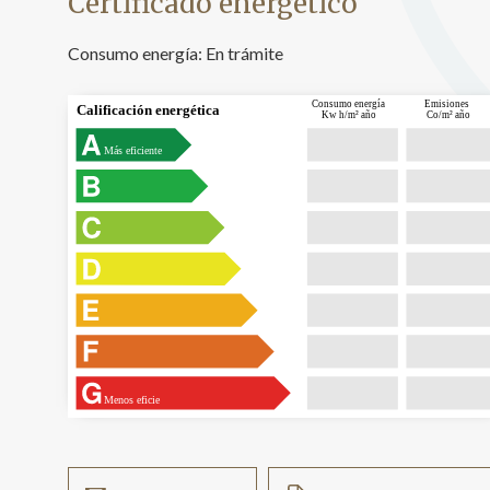
Certificado energético
Consumo energía:
En trámite
Consumo energía
Emisiones
Calificación energética
Kw h/m² año
Co/m² año
Más eficiente
Menos eficie