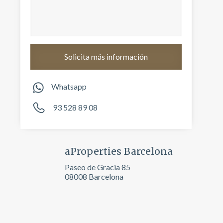
Whatsapp
93 528 89 08
aProperties Barcelona
activas
Paseo de Gracia 85
d de
08008 Barcelona
egador
ue
egación