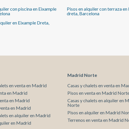
informamos que:Índice de R.P.LL: 18,00 € / m2
quiler con piscina en Eixample
Pisos en alquiler con terraza en
Respecto a la presente propiedad no existe
elona
dreta, Barcelona
certificado informativo estatal de referencia de
precios de alquiler.No consta contrato de
lquiler en Eixample Dreta,
arrendamiento de vivienda en los últimos 5 años.Este
propietario no ostenta la condición de gran tenedor.
Cédula de habitabilidad: CHB03721215*** Se
omiten los últimos tres dígitos para preservar el uso
correcto de la información; el número completo está
disponible bajo solicitud de los interesados.
Madrid Norte
alets en venta en Madrid
Casas y chalets en venta en Ma
enta en Madrid
Pisos en venta en Madrid Nort
venta en Madrid
Casas y chalets en alquiler en 
Norte
venta en Madrid
Pisos en alquiler en Madrid No
lets en alquiler en Madrid
Terrenos en venta en Madrid N
quiler en Madrid