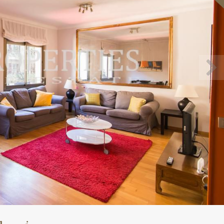
icar cookies
as y funcionales
Siempre 
io web utiliza Cookies propias para recopilar información con la finalida
 nuestros servicios. Si continua navegando, supone la aceptación de la
ción de las mismas. El usuario tiene la posibilidad de configurar su nav
o, si así lo desea, impedir que sean instaladas en su disco duro, aunq
tener en cuenta que dicha acción podrá ocasionar dificultades de nav
ágina web.