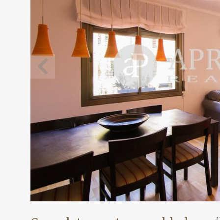
Modif
Técnic
Este sit
mejorar
instala
pudiend
deberá 
de la p