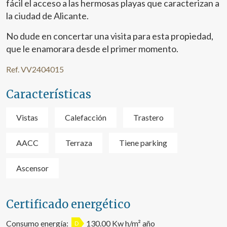
fácil el acceso a las hermosas playas que caracterizan a
la ciudad de Alicante.
Marketing y publicidad
No dude en concertar una visita para esta propiedad,
Estas cookies son utilizadas para almacenar información
sobre las preferencias y elecciones personales del usuario
que le enamorara desde el primer momento.
a través de la observación continuada de sus hábitos de
navegación. Gracias a ellas, podemos conocer los hábitos
de navegación en el sitio web y mostrar publicidad
Ref. VV2404015
relacionada con el perfil de navegación del usuario.
Características
Vistas
Calefacción
Trastero
AACC
Terraza
Tiene parking
Ascensor
Certificado energético
Consumo energía:
130.00 Kw h/m² año
D