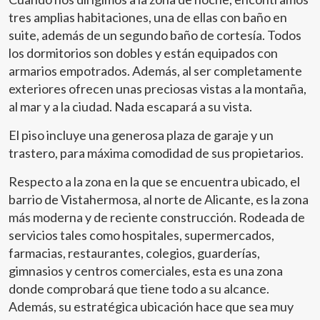
tres amplias habitaciones, una de ellas con baño en
suite, además de un segundo baño de cortesía. Todos
Técnicas y funcionales
Siempre activas
los dormitorios son dobles y están equipados con
Este sitio web utiliza Cookies propias para recopilar
armarios empotrados. Además, al ser completamente
información con la finalidad de mejorar nuestros servicios.
Si continua navegando, supone la aceptación de la
exteriores ofrecen unas preciosas vistas a la montaña,
instalación de las mismas. El usuario tiene la posibilidad
al mar y a la ciudad. Nada escapará a su vista.
de configurar su navegador pudiendo, si así lo desea,
impedir que sean instaladas en su disco duro, aunque
deberá tener en cuenta que dicha acción podrá ocasionar
El piso incluye una generosa plaza de garaje y un
dificultades de navegación de la página web.
trastero, para máxima comodidad de sus propietarios.
Analíticas y personalización
Respecto a la zona en la que se encuentra ubicado, el
barrio de Vistahermosa, al norte de Alicante, es la zona
Permiten realizar el seguimiento y análisis del
más moderna y de reciente construcción. Rodeada de
comportamiento de los usuarios de este sitio web. La
información recogida mediante este tipo de cookies se
servicios tales como hospitales, supermercados,
utiliza en la medición de la actividad de la web para la
elaboración de perfiles de navegación de los usuarios con
farmacias, restaurantes, colegios, guarderías,
el fin de introducir mejoras en función del análisis de los
gimnasios y centros comerciales, esta es una zona
datos de uso que hacen los usuarios del servicio. Permiten
guardar la información de preferencia del usuario para
donde comprobará que tiene todo a su alcance.
mejorar la calidad de nuestros servicios y para ofrecer una
Además, su estratégica ubicación hace que sea muy
mejor experiencia a través de productos recomendados.