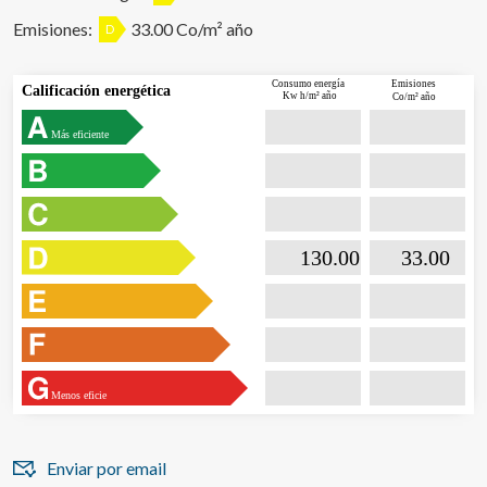
Emisiones:
33.00 Co/m² año
D
Consumo energía
Emisiones
Calificación energética
Kw h/m² año
Co/m² año
Más eficiente

                           130.00                  

                              33.00       
Menos eficie
Enviar por email