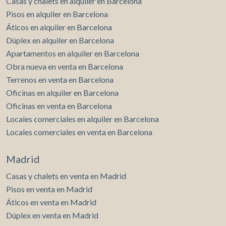
Casas y chalets en alquiler en Barcelona
Pisos en alquiler en Barcelona
Áticos en alquiler en Barcelona
Dúplex en alquiler en Barcelona
Apartamentos en alquiler en Barcelona
Modificar cookies
Obra nueva en venta en Barcelona
Terrenos en venta en Barcelona
Técnicas y funcionales
Siempre activas
Oficinas en alquiler en Barcelona
Este sitio web utiliza Cookies propias para recopilar
Oficinas en venta en Barcelona
información con la finalidad de mejorar nuestros servicios.
Si continua navegando, supone la aceptación de la
Locales comerciales en alquiler en Barcelona
instalación de las mismas. El usuario tiene la posibilidad
Locales comerciales en venta en Barcelona
de configurar su navegador pudiendo, si así lo desea,
impedir que sean instaladas en su disco duro, aunque
deberá tener en cuenta que dicha acción podrá ocasionar
Madrid
dificultades de navegación de la página web.
Casas y chalets en venta en Madrid
Analíticas y personalización
Pisos en venta en Madrid
Áticos en venta en Madrid
Permiten realizar el seguimiento y análisis del
comportamiento de los usuarios de este sitio web. La
Dúplex en venta en Madrid
información recogida mediante este tipo de cookies se
utiliza en la medición de la actividad de la web para la