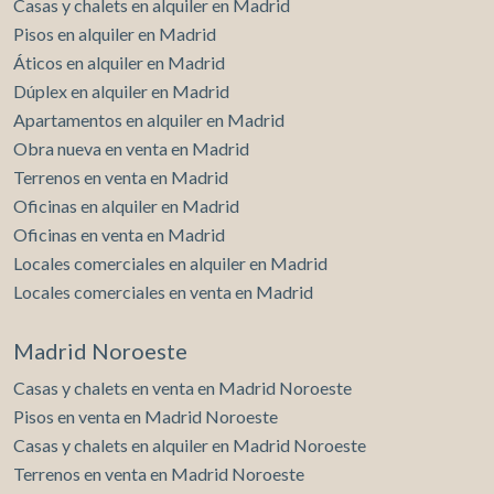
Casas y chalets en alquiler en Madrid
elaboración de perfiles de navegación de los usuarios con
Pisos en alquiler en Madrid
el fin de introducir mejoras en función del análisis de los
datos de uso que hacen los usuarios del servicio. Permiten
Áticos en alquiler en Madrid
guardar la información de preferencia del usuario para
mejorar la calidad de nuestros servicios y para ofrecer una
Dúplex en alquiler en Madrid
mejor experiencia a través de productos recomendados.
Apartamentos en alquiler en Madrid
Obra nueva en venta en Madrid
Marketing y publicidad
Terrenos en venta en Madrid
Estas cookies son utilizadas para almacenar información
Oficinas en alquiler en Madrid
sobre las preferencias y elecciones personales del usuario
Oficinas en venta en Madrid
a través de la observación continuada de sus hábitos de
navegación. Gracias a ellas, podemos conocer los hábitos
Locales comerciales en alquiler en Madrid
de navegación en el sitio web y mostrar publicidad
relacionada con el perfil de navegación del usuario.
Locales comerciales en venta en Madrid
Madrid Noroeste
Casas y chalets en venta en Madrid Noroeste
Pisos en venta en Madrid Noroeste
Casas y chalets en alquiler en Madrid Noroeste
Terrenos en venta en Madrid Noroeste