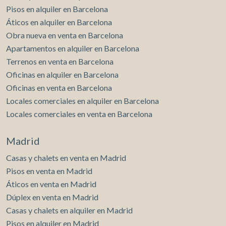
rápidas por C31 y B20, aeropuerto de Barcelona a pocos
Pisos en alquiler en Barcelona
minutos. Las viviendas están equipadas con
Áticos en alquiler en Barcelona
electrodomésticos de última generación, iluminación LED
Obra nueva en venta en Barcelona
de bajo consumo y calificación energética A, para que
Apartamentos en alquiler en Barcelona
vivas con estilo y cuides del planeta al mismo tiempo. Un
nuevo nivel de vida te espera.
Terrenos en venta en Barcelona
Oficinas en alquiler en Barcelona
Oficinas en venta en Barcelona
Locales comerciales en alquiler en Barcelona
Locales comerciales en venta en Barcelona
Madrid
Casas y chalets en venta en Madrid
Pisos en venta en Madrid
Áticos en venta en Madrid
Dúplex en venta en Madrid
Casas y chalets en alquiler en Madrid
Pisos en alquiler en Madrid