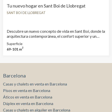
Tu nuevo hogar en Sant Boi de Llobregat
SANT BOI DE LLOBREGAT
Descubre un nuevo concepto de vida en Sant Boi, donde la
arquitectura contemporánea, el confort superior y un
entorno vibrante se fusionan para ofrecerte una
Superficie
experiencia residencial única. En cada vivienda, el diseño
2
69-101 m
se convierte en estilo de vida. Espacios luminosos,
distribuciones inteligentes y acabados de alta gama crean
un hogar pensado para quienes buscan más. Disfruta de
espacios diseñados para el relax, el bienestar y la
inspiración: Piscina con zona solárium, gimnasio equipado
Barcelona
con tecnología de última generación, área de relax y
bienestar, pistas de pickleball para un estilo de vida
Casas y chalets en venta en Barcelona
activo, espacio de coworking con diseño vanguardista,
Pisos en venta en Barcelona
sala polivalente para eventos, reuniones o celebraciones
privadas. Una zona tranquila y en plena proyección, esta
Áticos en venta en Barcelona
promoción e ofrece la exclusividad de un entorno sereno
Dúplex en venta en Barcelona
con la cercanía de Barcelona, a solo 20 minutos: Tranvías
Casas y chalets en alquiler en Barcelona
T2 y T3, autobuses X79, L95, L72 y X95, conexiones