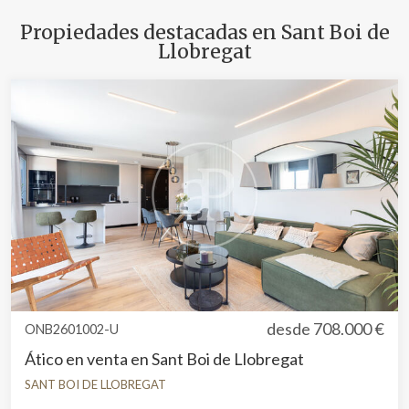
Marketing y publicidad
Propiedades destacadas en Sant Boi de
Llobregat
Estas cookies son utilizadas para almacenar información
sobre las preferencias y elecciones personales del usuario
a través de la observación continuada de sus hábitos de
navegación. Gracias a ellas, podemos conocer los hábitos
de navegación en el sitio web y mostrar publicidad
relacionada con el perfil de navegación del usuario.
desde
708.000 €
ONB2601002-U
Ático en venta en Sant Boi de Llobregat
SANT BOI DE LLOBREGAT