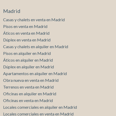
información recogida mediante este tipo de cookies se
utiliza en la medición de la actividad de la web para la
Madrid
elaboración de perfiles de navegación de los usuarios con
el fin de introducir mejoras en función del análisis de los
datos de uso que hacen los usuarios del servicio. Permiten
Casas y chalets en venta en Madrid
guardar la información de preferencia del usuario para
Pisos en venta en Madrid
mejorar la calidad de nuestros servicios y para ofrecer una
mejor experiencia a través de productos recomendados.
Áticos en venta en Madrid
Dúplex en venta en Madrid
Marketing y publicidad
Casas y chalets en alquiler en Madrid
Pisos en alquiler en Madrid
Estas cookies son utilizadas para almacenar información
sobre las preferencias y elecciones personales del usuario
Áticos en alquiler en Madrid
a través de la observación continuada de sus hábitos de
navegación. Gracias a ellas, podemos conocer los hábitos
Dúplex en alquiler en Madrid
de navegación en el sitio web y mostrar publicidad
Apartamentos en alquiler en Madrid
relacionada con el perfil de navegación del usuario.
Obra nueva en venta en Madrid
Terrenos en venta en Madrid
Oficinas en alquiler en Madrid
Oficinas en venta en Madrid
Locales comerciales en alquiler en Madrid
Locales comerciales en venta en Madrid