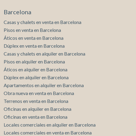
Barcelona
Casas y chalets en venta en Barcelona
Pisos en venta en Barcelona
Áticos en venta en Barcelona
Modificar cookies
Dúplex en venta en Barcelona
Casas y chalets en alquiler en Barcelona
Técnicas y funcionales
Siempre activas
Pisos en alquiler en Barcelona
Áticos en alquiler en Barcelona
Este sitio web utiliza Cookies propias para recopilar
información con la finalidad de mejorar nuestros servicios.
Dúplex en alquiler en Barcelona
Si continua navegando, supone la aceptación de la
instalación de las mismas. El usuario tiene la posibilidad
Apartamentos en alquiler en Barcelona
de configurar su navegador pudiendo, si así lo desea,
Obra nueva en venta en Barcelona
impedir que sean instaladas en su disco duro, aunque
deberá tener en cuenta que dicha acción podrá ocasionar
Terrenos en venta en Barcelona
dificultades de navegación de la página web.
Oficinas en alquiler en Barcelona
Oficinas en venta en Barcelona
Analíticas y personalización
Locales comerciales en alquiler en Barcelona
Permiten realizar el seguimiento y análisis del
Locales comerciales en venta en Barcelona
comportamiento de los usuarios de este sitio web. La