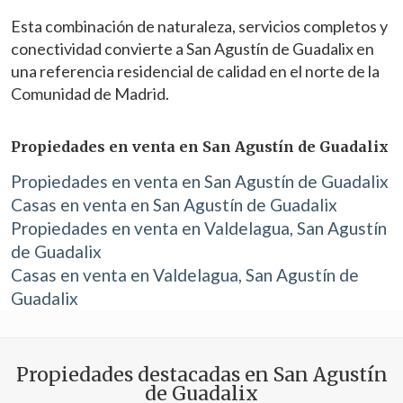
Esta combinación de naturaleza, servicios completos y
Técnicas y funcionales
Siempre activas
conectividad convierte a San Agustín de Guadalix en
Este sitio web utiliza Cookies propias para recopilar
una referencia residencial de calidad en el norte de la
información con la finalidad de mejorar nuestros servicios.
Comunidad de Madrid.
Si continua navegando, supone la aceptación de la
instalación de las mismas. El usuario tiene la posibilidad
de configurar su navegador pudiendo, si así lo desea,
impedir que sean instaladas en su disco duro, aunque
Propiedades en venta en San Agustín de Guadalix
deberá tener en cuenta que dicha acción podrá ocasionar
dificultades de navegación de la página web.
Propiedades en venta en San Agustín de Guadalix
Casas en venta en San Agustín de Guadalix
Analíticas y personalización
Propiedades en venta en Valdelagua, San Agustín
Permiten realizar el seguimiento y análisis del
de Guadalix
comportamiento de los usuarios de este sitio web. La
Casas en venta en Valdelagua, San Agustín de
información recogida mediante este tipo de cookies se
utiliza en la medición de la actividad de la web para la
Guadalix
elaboración de perfiles de navegación de los usuarios con
el fin de introducir mejoras en función del análisis de los
datos de uso que hacen los usuarios del servicio. Permiten
guardar la información de preferencia del usuario para
mejorar la calidad de nuestros servicios y para ofrecer una
Propiedades destacadas en San Agustín
mejor experiencia a través de productos recomendados.
de Guadalix