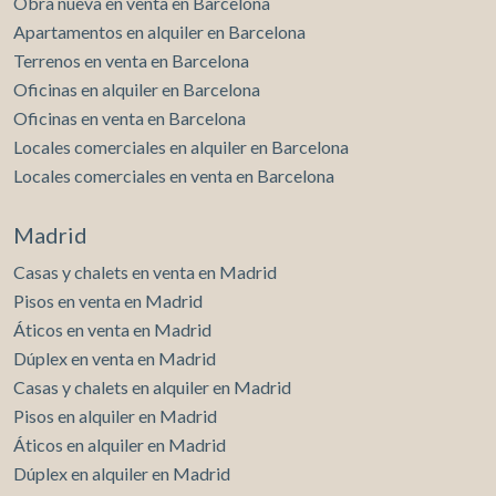
Obra nueva en venta en Barcelona
bañera. Gran pasillo con innumerables armarios y aseo de
Apartamentos en alquiler en Barcelona
cortesía. Planta sótano: family room con salida al porche,
sala polivalente con posibilidad de salida al jardín, zona de
Terrenos en venta en Barcelona
estudio/despacho, trastero, lavandería, zona de
Oficinas en alquiler en Barcelona
servicio/invitados/apartamento con acceso directo desde
Oficinas en venta en Barcelona
el exterior, y garaje para dos coches. El jardín tiene
muchísimo encanto y goza de espectaculares vistas. En él
Locales comerciales en alquiler en Barcelona
hay una agradable piscina de sal, perfectamente integrada
Locales comerciales en venta en Barcelona
en el paisaje. Tiene salida directa al campo. La vivienda
tiene instalación de placas solares y persianas eléctricas.
Madrid
Valdelagua, ubicada en el Km 30 de la Ctra. de Burgos,
cuenta con una excelente seguridad y privacidad, ya que el
Casas y chalets en venta en Madrid
acceso está restringido únicamente a los propietarios.
Por otra parte, está rodeada servicios, tanto en la zona
Pisos en venta en Madrid
comercial de la urbanización Santo Domingo como en San
Áticos en venta en Madrid
Agustín del Guadalix. Además, en la zona hay colegios
Dúplex en venta en Madrid
tanto públicos como concertados y privados de gran
Casas y chalets en alquiler en Madrid
prestigio. aProperties les invita a visitar nuestra web
www.aproperties.es donde podrán encontrar todos los
Pisos en alquiler en Madrid
inmuebles que comercializamos. ¿Te imaginas vivir aquí?
Áticos en alquiler en Madrid
Dúplex en alquiler en Madrid