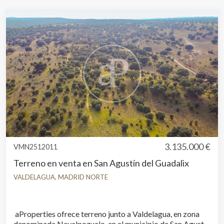
Marketing y publicidad
Estas cookies son utilizadas para almacenar información
sobre las preferencias y elecciones personales del usuario
a través de la observación continuada de sus hábitos de
navegación. Gracias a ellas, podemos conocer los hábitos
de navegación en el sitio web y mostrar publicidad
relacionada con el perfil de navegación del usuario.
3.135.000 €
VMN2512011
Terreno en venta en San Agustín del Guadalix
VALDELAGUA, MADRID NORTE
aProperties ofrece terreno junto a Valdelagua, en zona
denominada Navalpozuelo, en el municipio de San Agustín