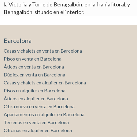
la Victoria y Torre de Benagalbón, en la franja litoral, y
Benagalbón, situado en el interior.
Barcelona
Modificar cookies
Casas y chalets en venta en Barcelona
Pisos en venta en Barcelona
Técnicas y funcionales
Siempre activas
Áticos en venta en Barcelona
Este sitio web utiliza Cookies propias para recopilar
Dúplex en venta en Barcelona
información con la finalidad de mejorar nuestros servicios.
Casas y chalets en alquiler en Barcelona
Si continua navegando, supone la aceptación de la
instalación de las mismas. El usuario tiene la posibilidad
Pisos en alquiler en Barcelona
de configurar su navegador pudiendo, si así lo desea,
impedir que sean instaladas en su disco duro, aunque
Áticos en alquiler en Barcelona
deberá tener en cuenta que dicha acción podrá ocasionar
Obra nueva en venta en Barcelona
dificultades de navegación de la página web.
Apartamentos en alquiler en Barcelona
Terrenos en venta en Barcelona
Analíticas y personalización
Oficinas en alquiler en Barcelona
Permiten realizar el seguimiento y análisis del