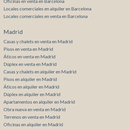
Oficinas en venta en Barcelona
comportamiento de los usuarios de este sitio web. La
información recogida mediante este tipo de cookies se
Locales comerciales en alquiler en Barcelona
utiliza en la medición de la actividad de la web para la
elaboración de perfiles de navegación de los usuarios con
Locales comerciales en venta en Barcelona
el fin de introducir mejoras en función del análisis de los
datos de uso que hacen los usuarios del servicio. Permiten
guardar la información de preferencia del usuario para
Madrid
mejorar la calidad de nuestros servicios y para ofrecer una
mejor experiencia a través de productos recomendados.
Casas y chalets en venta en Madrid
Pisos en venta en Madrid
Marketing y publicidad
Áticos en venta en Madrid
Estas cookies son utilizadas para almacenar información
Dúplex en venta en Madrid
sobre las preferencias y elecciones personales del usuario
Casas y chalets en alquiler en Madrid
a través de la observación continuada de sus hábitos de
navegación. Gracias a ellas, podemos conocer los hábitos
Pisos en alquiler en Madrid
de navegación en el sitio web y mostrar publicidad
Áticos en alquiler en Madrid
relacionada con el perfil de navegación del usuario.
Dúplex en alquiler en Madrid
Apartamentos en alquiler en Madrid
Obra nueva en venta en Madrid
Terrenos en venta en Madrid
Oficinas en alquiler en Madrid