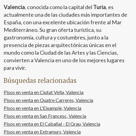
solicitud. Gracias a su condición de vivienda exterior y
Valencia
, conocida como la capital del
Turia
, es
atravesante, el inmueble goza de ventilación cruzada y
una excelente entrada de luz natural durante todo el día.
actualmente una de las ciudades más importantes de
Desde la terraza se contemplan vistas privilegiadas al
España, con una excelente ubicación frente al Mar
Mercado Central de Valencia y al conjunto de cubiertas
Mediterráneo. Su gran oferta turística, su
históricas del casco antiguo, configurando un entorno
gastronomía, cultura y costumbres, junto a la
urbano de gran valor patrimonial. La propiedad conserva
elementos arquitectónicos originales, como techos altos
presencia de piezas arquitectónicas únicas en el
y proporciones clásicas, que se integran armoniosamente
mundo como la Ciudad de las Artes y las Ciencias,
con prestaciones actuales como carpintería con doble
convierten a Valencia en uno de los mejores lugares
acristalamiento y puerta de seguridad. Ubicado en pleno
para vivir.
centro histórico, el inmueble se encuentra rodeado de
una amplia oferta comercial, gastronómica, educativa y
Búsquedas relacionadas
cultural, consolidándose como una opción residencial de
primer nivel. Para más información o concertar una visita
Pisos en venta en Ciutat Vella, Valencia
privada, no dude en contactar con nosotros.
Pisos en venta en Quatre Carreres, Valencia
Pisos en venta en L'Eixample, Valencia
Pisos en venta en San Francesc, Valencia
Pisos en venta en El Cabañal - El Grau, Valencia
Pisos en venta en Extramurs, Valencia