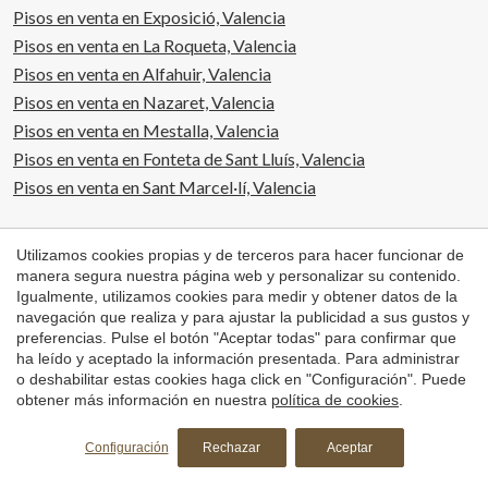
Pisos en venta en Exposició, Valencia
Pisos en venta en La Roqueta, Valencia
Pisos en venta en Alfahuir, Valencia
Pisos en venta en Nazaret, Valencia
Pisos en venta en Mestalla, Valencia
Pisos en venta en Fonteta de Sant Lluís, Valencia
Pisos en venta en Sant Marcel·lí, Valencia
Utilizamos cookies propias y de terceros para hacer funcionar de
manera segura nuestra página web y personalizar su contenido.
Barcelona
Igualmente, utilizamos cookies para medir y obtener datos de la
navegación que realiza y para ajustar la publicidad a sus gustos y
Casas y chalets en venta en Barcelona
preferencias. Pulse el botón "Aceptar todas" para confirmar que
Pisos en venta en Barcelona
ha leído y aceptado la información presentada. Para administrar
o deshabilitar estas cookies haga click en "Configuración". Puede
Áticos en venta en Barcelona
obtener más información en nuestra
política de cookies
.
Dúplex en venta en Barcelona
Casas y chalets en alquiler en Barcelona
Configuración
Rechazar
Aceptar
Pisos en alquiler en Barcelona